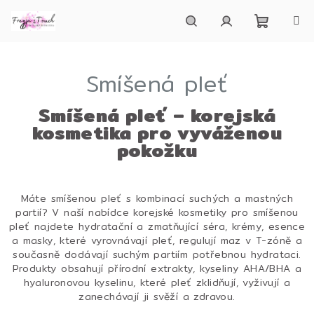
Přejít
na
obsah
Nákupn
Hledat
Přihlášení
Smíšená pleť
košík
Smíšená pleť – korejská
kosmetika pro vyváženou
pokožku
Máte smíšenou pleť s kombinací suchých a mastných
partií? V naší nabídce korejské kosmetiky pro smíšenou
pleť najdete hydratační a zmatňující séra, krémy, esence
a masky, které vyrovnávají pleť, regulují maz v T-zóně a
současně dodávají suchým partiím potřebnou hydrataci.
Produkty obsahují přírodní extrakty, kyseliny AHA/BHA a
hyaluronovou kyselinu, které pleť zklidňují, vyživují a
zanechávají ji svěží a zdravou.