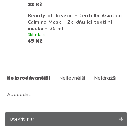
32 Kč
Beauty of Joseon - Centella Asiatica
Calming Mask - Zklidňující textilní
maska - 25 ml
Skladem
45 Kč
Ř
a
Nejprodávanější
Nejlevnější
Nejdražší
z
e
Abecedně
n
í
p
Otevřít filtr
r