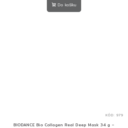
produktu
Do košíku
je
5,0
z
5
hvězdiček.
KÓD:
979
BIODANCE Bio Collagen Real Deep Mask 34 g –