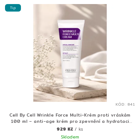
V
o
Tip
ý
d
p
u
i
k
s
t
p
ů
r
o
d
u
k
t
KÓD:
841
ů
Cell By Cell Wrinkle Force Multi-Krém proti vráskám
100 ml – anti-age krém pro zpevnění a hydrataci
pleti
929 Kč
/ ks
Skladem