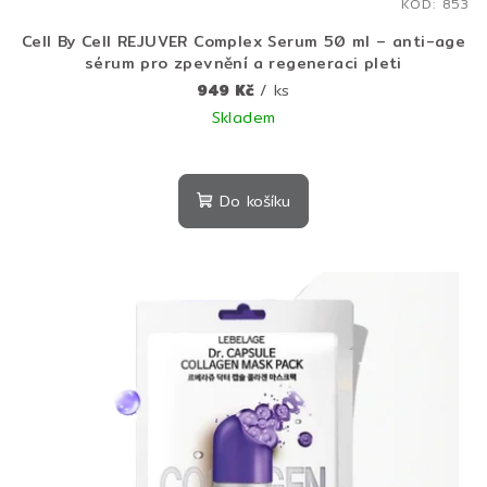
KÓD:
853
Cell By Cell REJUVER Complex Serum 50 ml – anti-age
sérum pro zpevnění a regeneraci pleti
949 Kč
/ ks
Skladem
Průměrné
hodnocení
produktu
Do košíku
je
4,3
z
5
hvězdiček.