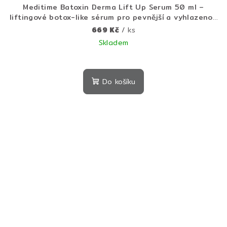
Meditime Batoxin Derma Lift Up Serum 50 ml –
liftingové botox-like sérum pro pevnější a vyhlazenou
pleť
669 Kč
/ ks
Skladem
Průměrné
hodnocení
produktu
Do košíku
je
5,0
z
5
hvězdiček.