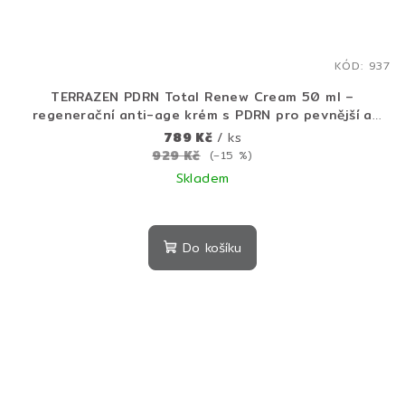
KÓD:
937
TERRAZEN PDRN Total Renew Cream 50 ml –
regenerační anti-age krém s PDRN pro pevnější a
hydratovanou pleť
789 Kč
/ ks
929 Kč
(–15 %)
Skladem
Průměrné
hodnocení
produktu
Do košíku
je
5,0
z
5
hvězdiček.