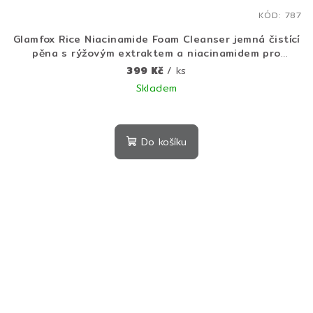
KÓD:
787
Glamfox Rice Niacinamide Foam Cleanser jemná čistící
pěna s rýžovým extraktem a niacinamidem pro
rozjasnění a hydrataci pleti 230 g
399 Kč
/ ks
Skladem
Do košíku