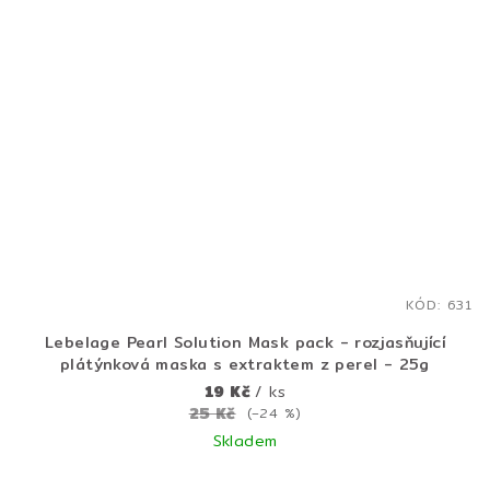
KÓD:
631
Lebelage Pearl Solution Mask pack - rozjasňující
plátýnková maska s extraktem z perel - 25g
19 Kč
/ ks
25 Kč
(–24 %)
Skladem