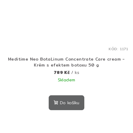
KÓD:
1171
Meditime Neo BotaLinum Concentrate Care cream -
Krém s efektem botoxu 50 g
789 Kč
/ ks
Skladem
Do košíku