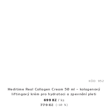
KÓD:
952
Meditime Real Collagen Cream 50 ml – kolagenový
liftingový krém pro hydrataci a zpevnění pleti
699 Kč
/ ks
779 Kč
(–10 %)