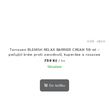
KÓD:
1024
Terrazen BLEMISH RELAX BARRIER CREAM 50 ml -
pečující krém proti zarudnutí, kuperóze a rosacee
759 Kč
/ ks
Skladem
Průměrné
hodnocení
produktu
Do košíku
je
5,0
z
5
hvězdiček.