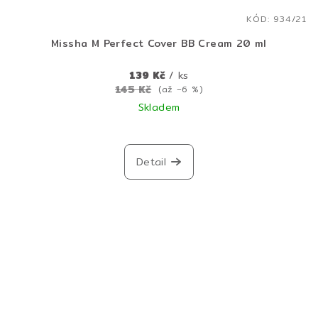
KÓD:
934/21
Missha M Perfect Cover BB Cream 20 ml
139 Kč
/ ks
145 Kč
(až –6 %)
Skladem
Průměrné
hodnocení
produktu
Detail
je
5,0
z
5
hvězdiček.