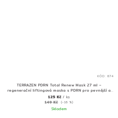
KÓD:
874
TERRAZEN PDRN Total Renew Mask 27 ml –
regenerační liftingová maska s PDRN pro pevnější a
mladistvější pleť
125 Kč
/ ks
149 Kč
(–16 %)
Skladem