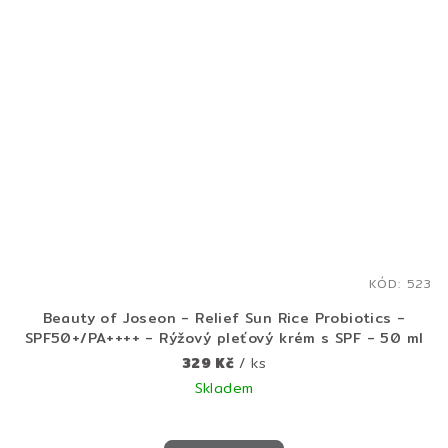
KÓD:
523
Beauty of Joseon - Relief Sun Rice Probiotics -
SPF50+/PA++++ - Rýžový pleťový krém s SPF - 50 ml
329 Kč
/ ks
Skladem
Průměrné
hodnocení