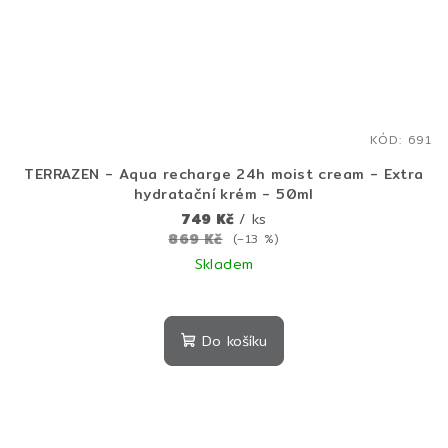
KÓD:
691
TERRAZEN - Aqua recharge 24h moist cream - Extra
hydratační krém - 50ml
749 Kč
/ ks
869 Kč
(–13 %)
Skladem
Průměrné
hodnocení
produktu
Do košíku
je
5,0
z
5
hvězdiček.