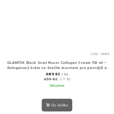
KÓD:
1006
GLAMFOX Black Snail Mucin Collagen Cream 50 ml –
Kolagenový krém se šnečím mucinem pro pevnější a
hydratovanou pleť
609 Kč
/ ks
659 Kč
(–7 %)
Skladem
Do košíku