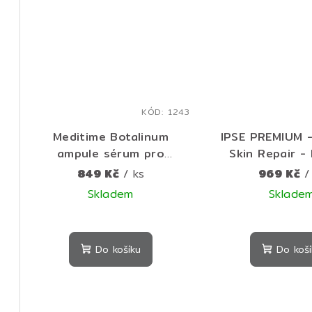
hvě
KÓD:
1243
Meditime Botalinum
IPSE PREMIUM -
ampule sérum pro
Skin Repair -
regeneraci a omlazení 30
ampule s obs
849 Kč
/ ks
969 Kč
/
ml
zlata 60
Skladem
Sklade
Průměrné
hodnocení
Do košíku
Do koší
produktu
je
5,0
z