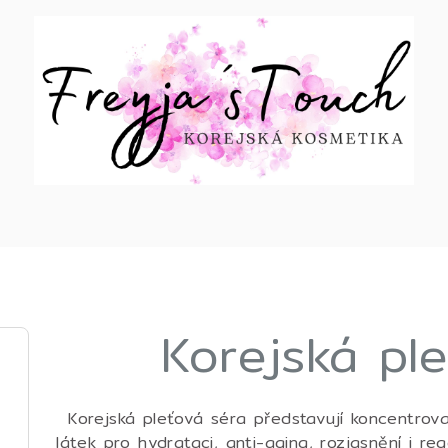
Korejská pl
Korejská pleťová séra představují koncentro
látek pro hydrataci, anti-aging, rozjasnění i reg