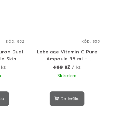
zdiček.
hvězdiček.
KÓD:
862
KÓD:
856
luron Dual
Lebelage Vitamin C Pure
e Skin
Ampoule 35 ml –
ratační
rozjasňující sérum s
 ks
469 Kč
/ ks
tenzivní
vitamínem C pro
m
Skladem
ění pleti
sjednocení tónu pleti
měrné
Průměrné
nocení
hodnocení
ku
Do košíku
duktu
produktu
je
5,0
z
5