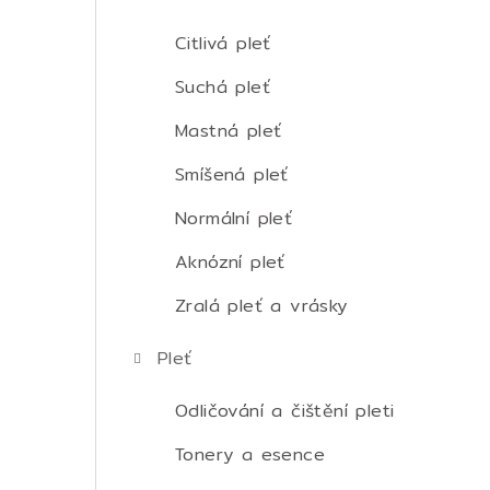
t
r
Citlivá pleť
a
Suchá pleť
n
Mastná pleť
n
Smíšená pleť
í
Normální pleť
p
Aknózní pleť
a
Zralá pleť a vrásky
n
Pleť
e
Odličování a čištění pleti
l
Tonery a esence