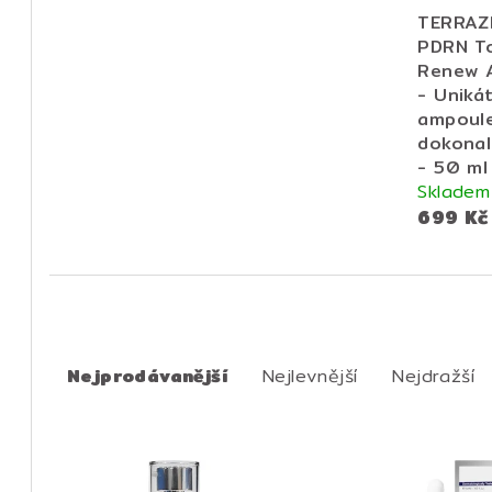
TERRAZ
PDRN To
Renew 
- Unikát
ampoul
dokonal
- 50 ml
Skladem
699 Kč
Ř
a
Nejprodávanější
Nejlevnější
Nejdražší
z
V
e