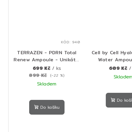
hvězdiček.
hvě
KÓD:
940
TERRAZEN - PDRN Total
Cell by Cell Hya
Renew Ampoule - Unikátní
Water Ampoul
ampoule pro dokonalou
Booster – hyd
699 Kč
/ ks
609 Kč
/
pleť - 50 ml
ampule pro in
899 Kč
(–22 %)
Sklade
obnovu a vypln
Skladem
Prů
hod
Do koší
pro
Do košíku
je
5,0
z
5