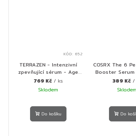
5
hvězdiček.
KÓD:
652
TERRAZEN - Intenzivní
COSRX The 6 Pep
zpevňující sérum - Age
Booster Serum 
Control Intensive Firming
multifunkční p
769 Kč
/ ks
389 Kč
/
Serum 55 ml
sérum pro hl
Skladem
Sklade
pevnější 
Do košíku
Do koší