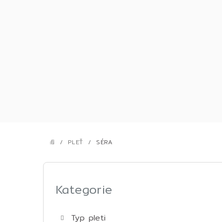
Přejít
na
obsah
/
PLEŤ
/
SÉRA
DOMŮ
P
o
Kategorie
Přeskočit
kategorie
s
Typ pleti