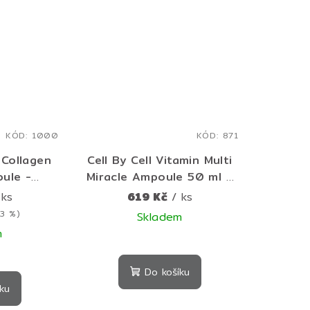
KÓD:
1000
KÓD:
871
 Collagen
Cell By Cell Vitamin Multi
ule -
Miracle Ampoule 50 ml –
m - 30 ml
rozjasňující vitamínová
 ks
619 Kč
/ ks
ampule pro glow efekt a
13 %)
Skladem
hydrataci
m
Do košíku
ku