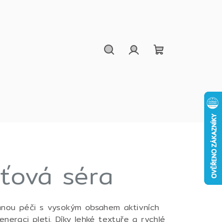
Hledat
Přihlášení
Nákupní
košík
eťová séra
vanou péči s vysokým obsahem aktivních
eneraci pleti. Díky lehké textuře a rychlé