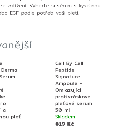
ez zatížení. Vyberte si sérum s kyselinou
ebo EGF podle potřeb vaší pleti.
anější
e
Cell By Cell
 Derma
Peptide
 Serum
Signature
Ampoule -
vé
Omlazující
ike
protivráskové
pro
pleťové sérum
í a
50 ml
nou pleť
Skladem
619 Kč