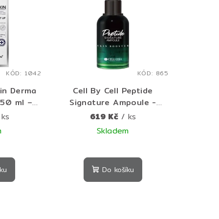
KÓD:
1042
KÓD:
865
in Derma
Cell By Cell Peptide
 50 ml –
Signature Ampoule -
ox-like
Omlazující protivráskové
 ks
619 Kč
/ ks
nější a
pleťové sérum 50 ml
m
Skladem
 pleť
měrné
Průměrné
nocení
hodnocení
ku
Do košíku
duktu
produktu
je
5,0
z
5