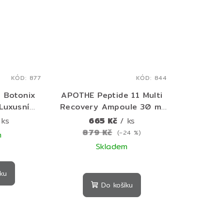
zdiček.
hvězdiček.
KÓD:
877
KÓD:
844
 Botonix
APOTHE Peptide 11 Multi
 Luxusní
Recovery Ampoule 30 ml
ahem 24K
– regenerační ampule s
 ks
665 Kč
/ ks
ml
peptidy pro pevnější a
879 Kč
(–24 %)
m
hladší pleť
Skladem
Průměrné
ku
hodnocení
Do košíku
produktu
je
5,0