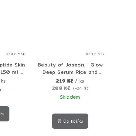
z
5
hvězdiček.
KÓD:
568
KÓD:
517
tide Skin
Beauty of Joseon - Glow
150 ml –
Deep Serum Rice and
eptidové
Alpha-Arbutin - Rýžové
 ks
219 Kč
/ ks
adší a
sérum s rozjasňujícím
289 Kč
(–24 %)
m
pleť
účinkem - 30 ml
Skladem
ku
Do košíku