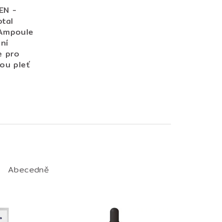
EN -
tal
Ampoule
ní
e pro
ou pleť
Abecedně