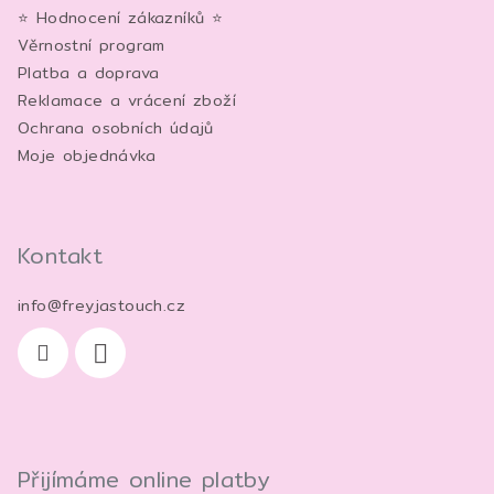
c
⭐ Hodnocení zákazníků ⭐
t
í
Věrnostní program
í
p
Platba a doprava
r
Reklamace a vrácení zboží
v
Ochrana osobních údajů
k
Moje objednávka
y
v
ý
p
Kontakt
i
s
info
@
freyjastouch.cz
u
Přijímáme online platby