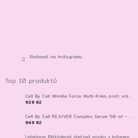
Sledovat na Instagramu
Top 10 produktů
Cell By Cell Wrinkle Force Multi-Krém proti vráskám 100 ml – anti-age krém pro zpevnění a hydrataci pleti
929 Kč
Cell By Cell REJUVER Complex Serum 50 ml – anti-age sérum pro zpevnění a regeneraci pleti
949 Kč
Lebelage Plátýnková pleťová maska s kolagenem Dr. Capsule Collagen Mask Pack 28 ml 1 ks