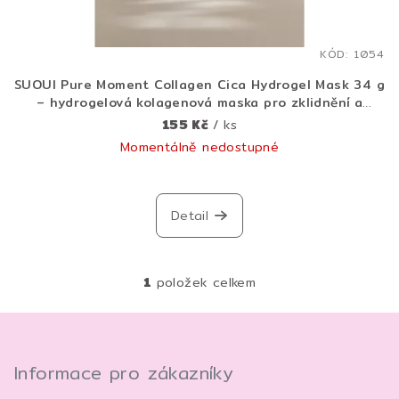
k
t
KÓD:
1054
ů
SUOUI Pure Moment Collagen Cica Hydrogel Mask 34 g
– hydrogelová kolagenová maska pro zklidnění a
liftingový efekt
155 Kč
/ ks
Momentálně nedostupné
Detail
1
položek celkem
O
v
Z
l
á
á
p
Informace pro zákazníky
d
a
a