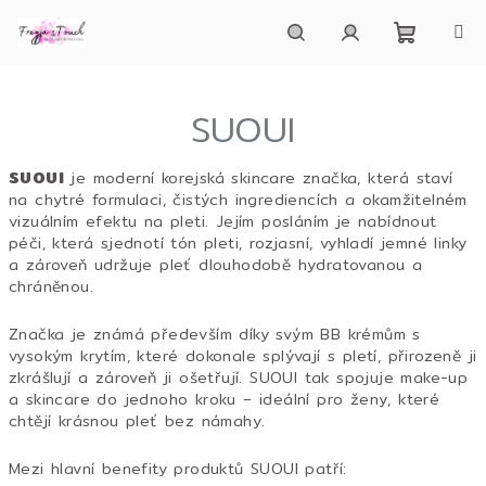
Přejít
na
obsah
Nákupn
Hledat
Přihlášení
SUOUI
košík
SUOUI
je moderní korejská skincare značka, která staví
na chytré formulaci, čistých ingrediencích a okamžitelném
vizuálním efektu na pleti. Jejím posláním je nabídnout
péči, která sjednotí tón pleti, rozjasní, vyhladí jemné linky
a zároveň udržuje pleť dlouhodobě hydratovanou a
chráněnou.
Značka je známá především díky svým BB krémům s
vysokým krytím, které dokonale splývají s pletí, přirozeně ji
zkrášlují a zároveň ji ošetřují. SUOUI tak spojuje make-up
a skincare do jednoho kroku – ideální pro ženy, které
chtějí krásnou pleť bez námahy.
Mezi hlavní benefity produktů SUOUI patří: