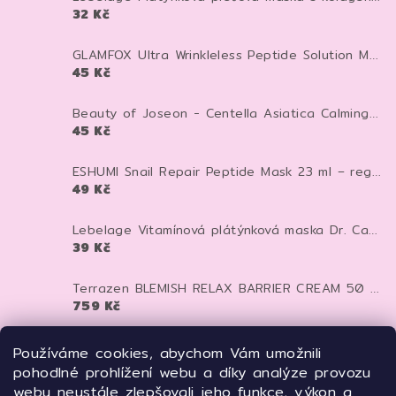
32 Kč
GLAMFOX Ultra Wrinkleless Peptide Solution Mask 25 g – peptidová pleťová maska pro vyhlazení, hydrataci a pevnější vzhled pleti
45 Kč
Beauty of Joseon - Centella Asiatica Calming Mask - Zklidňující textilní maska - 25 ml
45 Kč
ESHUMI Snail Repair Peptide Mask 23 ml – regenerační plátýnková maska se šnečím mucinem a peptidy pro hydrataci a pevnější pleť
49 Kč
Lebelage Vitamínová plátýnková maska Dr. Capsule Vitamin Mask Pack 25 ml
39 Kč
Terrazen BLEMISH RELAX BARRIER CREAM 50 ml - pečující krém proti zarudnutí, kuperóze a rosacee
759 Kč
TERRAZEN PDRN Total Renew Mask 27 ml – regenerační liftingová maska s PDRN pro pevnější a mladistvější pleť
Používáme cookies, abychom Vám umožnili
125 Kč
pohodlné prohlížení webu a díky analýze provozu
webu neustále zlepšovali jeho funkce, výkon a