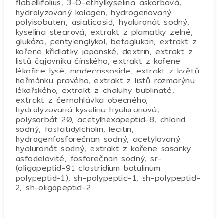
flabellifolius, 3-O-ethylkyselina askorbová,
hydrolyzovaný kolagen, hydrogenovaný
polyisobuten, asiaticosid, hyaluronát sodný,
kyselina stearová, extrakt z plamatky zelné,
glukóza, pentylenglykol, betaglukan, extrakt z
kořene křídlatky japonské, dextrin, extrakt z
listů čajovníku čínského, extrakt z kořene
lékořice lysé, madecassoside, extrakt z květů
heřmánku pravého, extrakt z listů rozmarýnu
lékařského, extrakt z chaluhy bublinaté,
extrakt z černohlávka obecného,
hydrolyzovaná kyselina hyaluronová,
polysorbát 20, acetylhexapeptid-8, chlorid
sodný, fosfatidylcholin, lecitin,
hydrogenfosforečnan sodný, acetylovaný
hyaluronát sodný, extrakt z kořene sasanky
asfodelovité, fosforečnan sodný, sr-
(oligopeptid-91 clostridium botulinum
polypeptid-1), sh-polypeptid-1, sh-polypeptid-
2, sh-oligopeptid-2