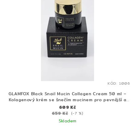
KÓD:
1006
GLAMFOX Black Snail Mucin Collagen Cream 50 ml –
Kolagenový krém se šnečím mucinem pro pevnější a
hydratovanou pleť
609 Kč
659 Kč
(–7 %)
Skladem