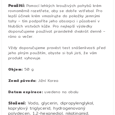
Použití:
Pomocí lehkých krouživých pohybů krém
rovnoměrně rozetřete, aby se dobře vstřebal. Pro
lepší účinek krém vmasírujte do pokožky jemnými
tahy – tím podpoříte jeho absorpci i působení v
hlubších vrstvách kůže. Pro nejlepší výsledky
doporučujeme používat pravidelně dvakrát denně –
ráno a večer.
Vždy doporučujeme provést test snášenlivosti před
jeho plným použitím, abyste si byli jisti, že vám
produkt vyhovuje.
Objem:
50 g
Země původu:
Jižní Korea
Datum expirace:
uvedeno na obalu
Složení:
Voda, glycerin, dipropylenglykol,
kaprylový triglycerid, hydrogenovaný
polydecen, 1,2-hexanediol, nikotinamid,