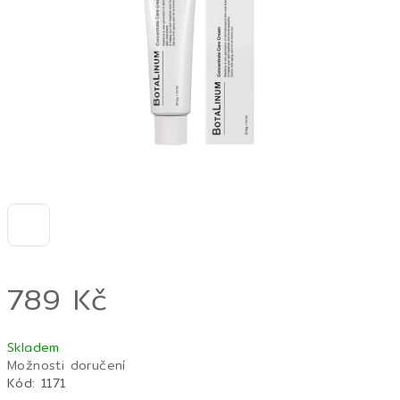
hvězdiček.
789 Kč
Měrná
Skladem
cena:
Možnosti doručení
Kód:
1171