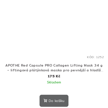
KÓD:
1252
APOTHE Red Capsule PRO Collagen Lifting Mask 34 g
- liftingová plátýnková maska pro pevnější a hladší
pleť
175 Kč
Skladem
Do košíku