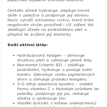
Centella účinně hydratuje, zlepšuje krevní
oběh v pokožce a podporuje její obnovu.
Navíc vytváří ochrannou vrstvu, která brání
negativním vlivům prostředí i UV záření. Má
zklidňující účinek na podrážděnou pleť a
přispívá ke zvýšení její elasticity.
Další aktivní látky:
Hydrolyzovaný kolagen - obnovuje
strukturu pleti a vyhlazuje jemné linky.
Niacinamid (vitamín B3) - zklidňuje
podráždění, hydratuje a posiluje kožní
bariéru. Zabraňuje vzniku pigmentových
skvrn a stimuluje produkci kolagenu.
3-O ethyl askorbová kyselina - stabilní
forma vitamínu C s hlubokým průnikem do
pokožky, podporuje její jas, redukuje
záněty a sjednocuje tón.
Volufilin (extrakt z kořene anemarrhena)