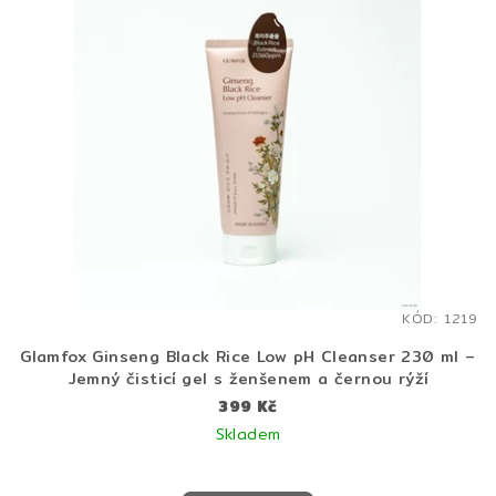
KÓD:
1219
Glamfox Ginseng Black Rice Low pH Cleanser 230 ml –
Jemný čisticí gel s ženšenem a černou rýží
399 Kč
Skladem
Průměrné
hodnocení