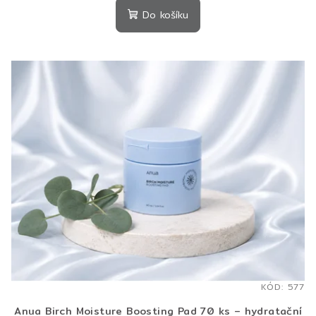
produktu
Do košíku
je
5,0
z
5
hvězdiček.
KÓD:
577
Anua Birch Moisture Boosting Pad 70 ks – hydratační