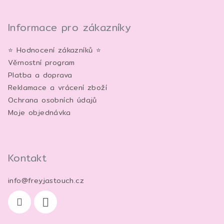
Z
á
p
Informace pro zákazníky
a
⭐ Hodnocení zákazníků ⭐
t
Věrnostní program
í
Platba a doprava
Reklamace a vrácení zboží
Ochrana osobních údajů
Moje objednávka
Kontakt
info
@
freyjastouch.cz