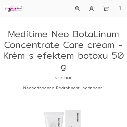
Přejít
na
obsah
Nákupn
Hledat
Přihlášení
Meditime Neo BotaLinum
košík
Concentrate Care cream -
Krém s efektem botoxu 50
g
MEDITIME
Průměrné
Neohodnoceno
Podrobnosti hodnocení
hodnocení
produktu
je
0,0
z
5