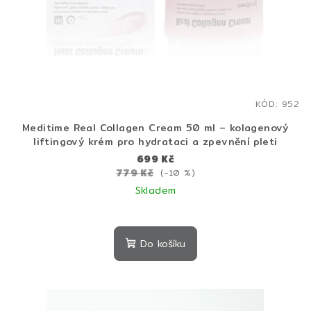
KÓD:
952
Meditime Real Collagen Cream 50 ml – kolagenový
liftingový krém pro hydrataci a zpevnění pleti
699 Kč
779 Kč
(–10 %)
Skladem
Průměrné
hodnocení
produktu
Do košíku
je
5,0
z
5
hvězdiček.