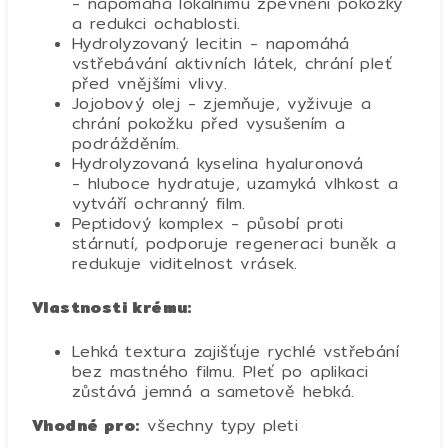
- napomáhá lokálnímu zpevnění pokožky
a redukci ochablosti.
Hydrolyzovaný lecitin - napomáhá
vstřebávání aktivních látek, chrání pleť
před vnějšími vlivy.
Jojobový olej - zjemňuje, vyživuje a
chrání pokožku před vysušením a
podrážděním.
Hydrolyzovaná kyselina hyaluronová
- hluboce hydratuje, uzamyká vlhkost a
vytváří ochranný film.
Peptidový komplex - působí proti
stárnutí, podporuje regeneraci buněk a
redukuje viditelnost vrásek.
Vlastnosti krému:
Lehká textura zajišťuje rychlé vstřebání
bez mastného filmu. Pleť po aplikaci
zůstává jemná a sametově hebká.
Vhodné pro:
všechny typy pleti