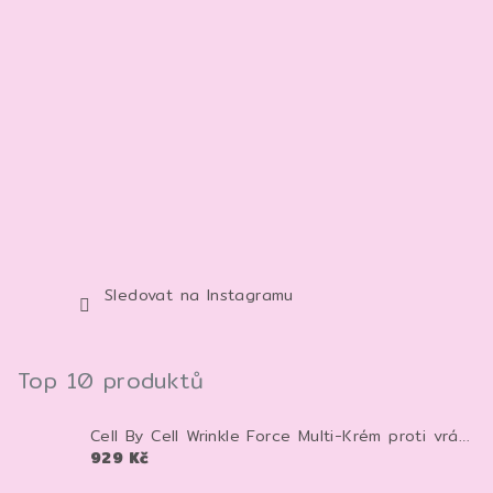
Sledovat na Instagramu
Top 10 produktů
Cell By Cell Wrinkle Force Multi-Krém proti vráskám 100 ml – anti-age krém pro zpevnění a hydrataci pleti
929 Kč