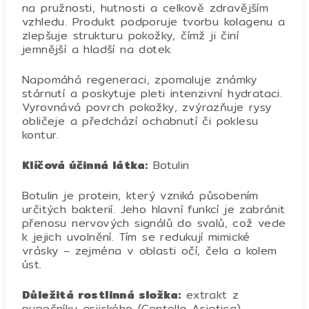
na pružnosti, hutnosti a celkově zdravějším
vzhledu. Produkt podporuje tvorbu kolagenu a
zlepšuje strukturu pokožky, čímž ji činí
jemnější a hladší na dotek.
Napomáhá regeneraci, zpomaluje známky
stárnutí a poskytuje pleti intenzivní hydrataci.
Vyrovnává povrch pokožky, zvýrazňuje rysy
obličeje a předchází ochabnutí či poklesu
kontur.
Klíčová účinná látka:
Botulin
Botulin je protein, který vzniká působením
určitých bakterií. Jeho hlavní funkcí je zabránit
přenosu nervových signálů do svalů, což vede
k jejich uvolnění. Tím se redukují mimické
vrásky – zejména v oblasti očí, čela a kolem
úst.
Důležitá rostlinná složka:
extrakt z
pupečníku asijského (Centella Asiatica)