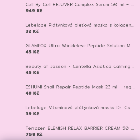
Cell By Cell REJUVER Complex Serum 50 ml – anti-age sérum pro zpevnění a regeneraci pleti
949 Kč
Lebelage Plátýnková pleťová maska s kolagenem Dr. Capsule Collagen Mask Pack 28 ml 1 ks
32 Kč
GLAMFOX Ultra Wrinkleless Peptide Solution Mask 25 g – peptidová pleťová maska pro vyhlazení, hydrataci a pevnější vzhled pleti
45 Kč
Beauty of Joseon - Centella Asiatica Calming Mask - Zklidňující textilní maska - 25 ml
45 Kč
ESHUMI Snail Repair Peptide Mask 23 ml – regenerační plátýnková maska se šnečím mucinem a peptidy pro hydrataci a pevnější pleť
49 Kč
Lebelage Vitamínová plátýnková maska Dr. Capsule Vitamin Mask Pack 25 ml
39 Kč
Terrazen BLEMISH RELAX BARRIER CREAM 50 ml - pečující krém proti zarudnutí, kuperóze a rosacee
759 Kč