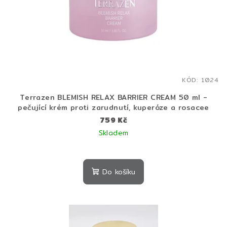
KÓD:
1024
Terrazen BLEMISH RELAX BARRIER CREAM 50 ml -
pečující krém proti zarudnutí, kuperóze a rosacee
759 Kč
Skladem
Průměrné
hodnocení
produktu
Do košíku
je
5,0
z
5
hvězdiček.