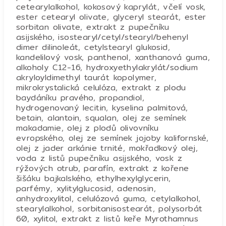
cetearylalkohol, kokosový kaprylát, včelí vosk,
ester cetearyl olivate, glyceryl stearát, ester
sorbitan olivate, extrakt z pupečníku
asijského, isostearyl/cetyl/stearyl/behenyl
dimer dilinoleát, cetylstearyl glukosid,
kandelilový vosk, panthenol, xanthanová guma,
alkoholy C12-16, hydroxyethylakrylát/sodium
akryloyldimethyl taurát kopolymer,
mikrokrystalická celulóza, extrakt z plodu
baydáníku pravého, propandiol,
hydrogenovaný lecitin, kyselina palmitová,
betain, alantoin, squalan, olej ze semínek
makadamie, olej z plodů olivovníku
evropského, olej ze semínek jojoby kalifornské,
olej z jader arkánie trnité, mokřadkový olej,
voda z listů pupečníku asijského, vosk z
rýžových otrub, parafín, extrakt z kořene
šišáku bajkalského, ethylhexylglycerin,
parfémy, xylitylglucosid, adenosin,
anhydroxylitol, celulózová guma, cetylalkohol,
stearylalkohol, sorbitanisostearát, polysorbát
60, xylitol, extrakt z listů keře Myrothamnus