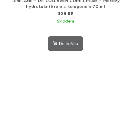
LEBELAGE - Dr. COLLAGEN CURE CREAM - Pleťový
hydratační krém s kolagenem 70 ml
329 Kč
Skladem
Průměrné
hodnocení
produktu
Do košíku
je
5,0
z
5
hvězdiček.