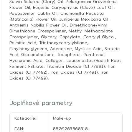
Salvia Sclarea (Clary) Oil, Pelargonium Graveolens
Flower Oil, Eugenia Caryophyllus (Clove) Leaf Oil,
Pogostemon Cablin Oil, Chamomilla Recutita
(Matricaria) Flower Oil, Juniperus Mexicana Oil,
Anthemis Nobilis Flower Oil, Dimethicone/Vinyl
Dimethicone Crosspolymer, Methyl Methacrylate
Crosspolymer, Glyceryl Caprylate, Caprylyl Glycol,
Palmitic Acid, Triethoxycaprylylsilane,
Ethylhexylglycerin, Adenosine, Myristic Acid, Stearic
Acid, Gluconolactone, Tocopherol, Panthenol,
Hyaluronic Acid, Collagen, Leuconostoc/Radish Root
Ferment Filtrate, Titanium Dioxide (CI 77891), Iron
Oxides (CI 77492), Iron Oxides (CI 77491), Iron
Oxides (CI 77499).
Doplňkové parametry
Kategorie
:
Make-up
EAN
:
8809263868318