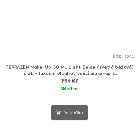
KÓD:
1341
TERRAZEN Make-Up 30 Ml, Light Beige (světlá béžová)
č.21 - luxusní dlouhotrvající make-up s
protivráskovým účinkem
759 Kč
Skladem
Do košíku