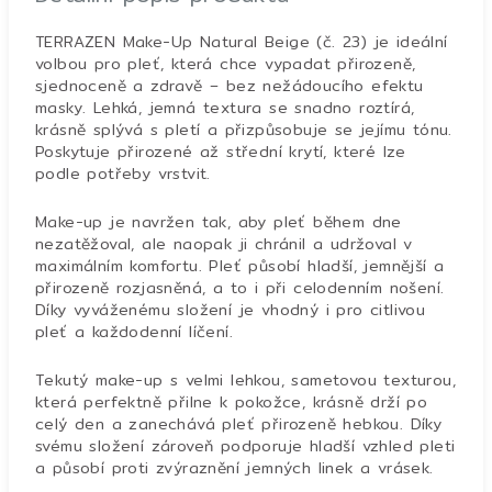
TERRAZEN Make-Up Natural Beige (č. 23) je ideální
volbou pro pleť, která chce vypadat přirozeně,
sjednoceně a zdravě – bez nežádoucího efektu
masky. Lehká, jemná textura se snadno roztírá,
krásně splývá s pletí a přizpůsobuje se jejímu tónu.
Poskytuje přirozené až střední krytí, které lze
podle potřeby vrstvit.
Make-up je navržen tak, aby pleť během dne
nezatěžoval, ale naopak ji chránil a udržoval v
maximálním komfortu. Pleť působí hladší, jemnější a
přirozeně rozjasněná, a to i při celodenním nošení.
Díky vyváženému složení je vhodný i pro citlivou
pleť a každodenní líčení.
Tekutý make-up s velmi lehkou, sametovou texturou,
která perfektně přilne k pokožce, krásně drží po
celý den a zanechává pleť přirozeně hebkou. Díky
svému složení zároveň podporuje hladší vzhled pleti
a působí proti zvýraznění jemných linek a vrásek.