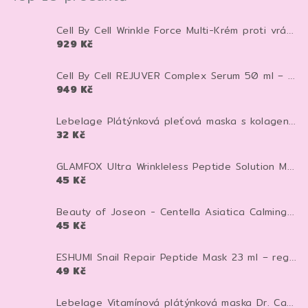
Cell By Cell Wrinkle Force Multi-Krém proti vráskám 100 ml – anti-age krém pro zpevnění a hydrataci pleti
929 Kč
Cell By Cell REJUVER Complex Serum 50 ml – anti-age sérum pro zpevnění a regeneraci pleti
949 Kč
Lebelage Plátýnková pleťová maska s kolagenem Dr. Capsule Collagen Mask Pack 28 ml 1 ks
32 Kč
GLAMFOX Ultra Wrinkleless Peptide Solution Mask 25 g – peptidová pleťová maska pro vyhlazení, hydrataci a pevnější vzhled pleti
45 Kč
Beauty of Joseon - Centella Asiatica Calming Mask - Zklidňující textilní maska - 25 ml
45 Kč
ESHUMI Snail Repair Peptide Mask 23 ml – regenerační plátýnková maska se šnečím mucinem a peptidy pro hydrataci a pevnější pleť
49 Kč
Lebelage Vitamínová plátýnková maska Dr. Capsule Vitamin Mask Pack 25 ml