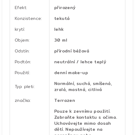
Efekt
:
přirozený
Konzistence
:
tekutá
krytí
:
lehk
Objem
:
30 ml
Odstín
:
přírodní béžová
Podtón
:
neutrální / lehce teplý
Použití
:
denní make-up
Normální, suchá, smíšená,
Typ pleti
:
zralá, mastná, citlivá
značka
:
Terrazen
Pouze k zevnímu použití.
Zabraňte kontaktu s očima.
Uchovávejte mimo dosah
dětí. Nepoužívejte na