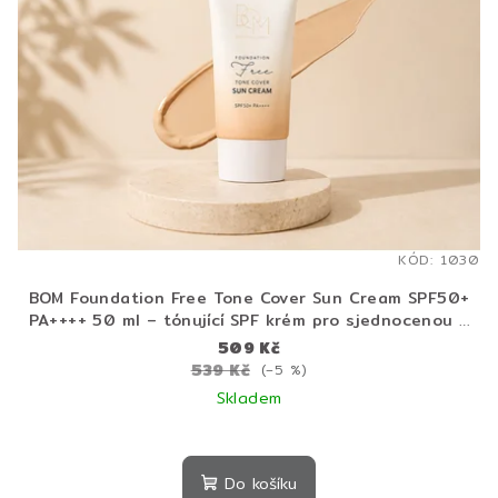
KÓD:
1030
BOM Foundation Free Tone Cover Sun Cream SPF50+
PA++++ 50 ml – tónující SPF krém pro sjednocenou a
rozzářenou pleť
509 Kč
539 Kč
(–5 %)
Skladem
Do košíku