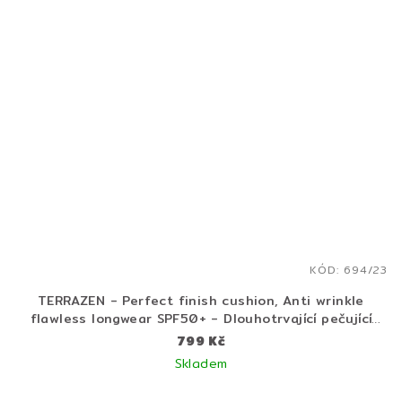
KÓD:
694/23
TERRAZEN - Perfect finish cushion, Anti wrinkle
flawless longwear SPF50+ - Dlouhotrvající pečující
cushion make-up s SPF 50 - 15 + 15 g
799 Kč
Skladem