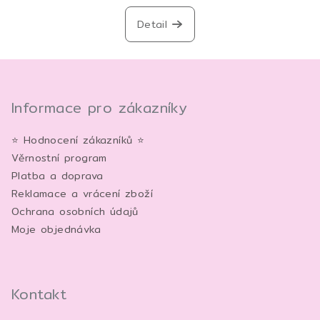
Detail
Z
á
p
Informace pro zákazníky
a
⭐ Hodnocení zákazníků ⭐
t
Věrnostní program
í
Platba a doprava
Reklamace a vrácení zboží
Ochrana osobních údajů
Moje objednávka
Kontakt