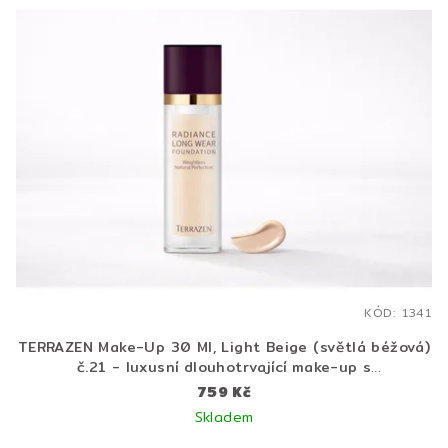
KÓD:
1341
TERRAZEN Make-Up 30 Ml, Light Beige (světlá béžová)
č.21 - luxusní dlouhotrvající make-up s
protivráskovým účinkem
759 Kč
Skladem