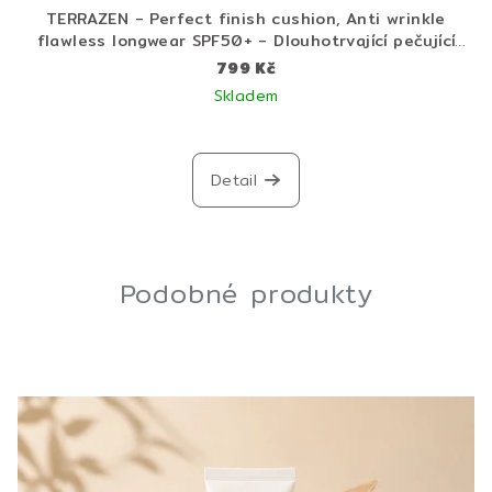
TERRAZEN - Perfect finish cushion, Anti wrinkle
flawless longwear SPF50+ - Dlouhotrvající pečující
cushion make-up s SPF 50 - 15 + 15 g
799 Kč
Skladem
Detail
Podobné produkty