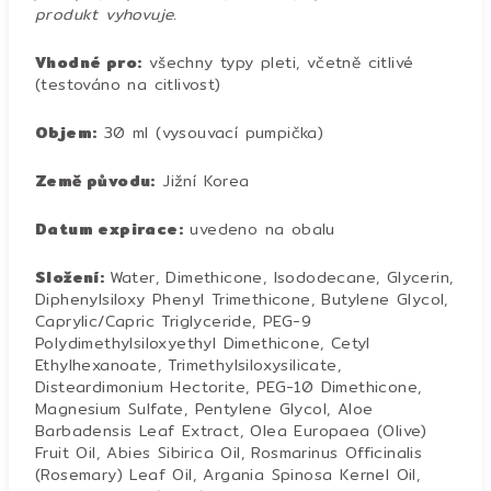
produkt vyhovuje.
Vhodné pro:
všechny typy pleti, včetně citlivé
(testováno na citlivost)
Objem:
30 ml (vysouvací pumpička)
Země původu:
Jižní Korea
Datum expirace:
uvedeno na obalu
Složení:
Water, Dimethicone, Isododecane, Glycerin,
Diphenylsiloxy Phenyl Trimethicone, Butylene Glycol,
Caprylic/Capric Triglyceride, PEG-9
Polydimethylsiloxyethyl Dimethicone, Cetyl
Ethylhexanoate, Trimethylsiloxysilicate,
Disteardimonium Hectorite, PEG-10 Dimethicone,
Magnesium Sulfate, Pentylene Glycol, Aloe
Barbadensis Leaf Extract, Olea Europaea (Olive)
Fruit Oil, Abies Sibirica Oil, Rosmarinus Officinalis
(Rosemary) Leaf Oil, Argania Spinosa Kernel Oil,