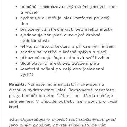
pomáhá minimalizovat zvýraznění jemných linek
a vrásek
hydratuje a udržuje pleť komfortní po celý
den
přirozené až střední krytí bez efektu masky
sjednocuje tón pleti a zakrývá drobné
nedokonalosti
lehká, sametová textura s přirozeným finišem
snadno se roztírá a krásně splývá s pletí
přirozeně rozjasňuje a dodává svěží vzhled
dlouhotrvající efekt bez zatížení pleti
komfortní nošení po celý den (celodenní
výdrž)
Použití:
Naneste malé množství m
ake-upu na
čistou a hydratovanou pleť. Rovnoměrně rozetřete
prsty, houbičkou nebo štětcem od středu obličeje
směrem ven. V případě potřeby lze vrstvit pro vyšší
krytí.
Vždy doporučujeme provést test snášenlivosti před
jeho plným použitím, abyste si byli jisti, že vám