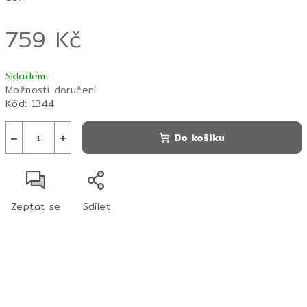
759 Kč
Měrná
Skladem
cena:
Možnosti doručení
Kód:
1344
−
+
Do košíku
Zeptat se
Sdílet