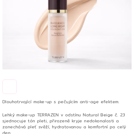
5
hvězdiček.
Dlouhotrvající make-up s pečujícím anti-age efektem.
Lehký make-up TERRAZEN v odstínu Natural Beige č. 23
sjednocuje tón pleti, přirozeně kryje nedokonalosti a
zanechává pleť svěží, hydratovanou a komfortní po celý
den.