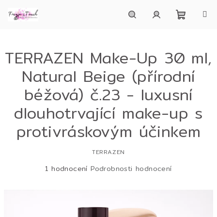
Přejít
na
obsah
Nákupn
Hledat
Přihlášení
TERRAZEN Make-Up 30 ml,
košík
Natural Beige (přírodní
béžová) č.23 - luxusní
dlouhotrvající make-up s
protivráskovým účinkem
TERRAZEN
Průměrné
1 hodnocení
Podrobnosti hodnocení
hodnocení
produktu
je
5,0
z