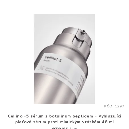
n
í
V
p
ý
r
p
o
i
d
s
u
p
k
r
t
o
ů
d
u
k
t
KÓD:
1297
ů
Cellinol-5 sérum s botulinum peptidem - Vyhlazující
pleťové sérum proti mimickým vráskám 48 ml
879 Kč
/ ks