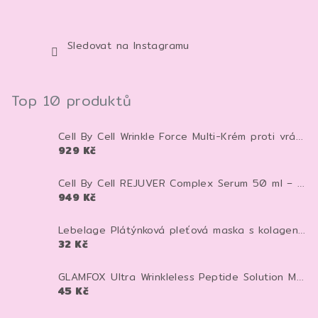
Sledovat na Instagramu
Top 10 produktů
Cell By Cell Wrinkle Force Multi-Krém proti vráskám 100 ml – anti-age krém pro zpevnění a hydrataci pleti
929 Kč
Cell By Cell REJUVER Complex Serum 50 ml – anti-age sérum pro zpevnění a regeneraci pleti
949 Kč
Lebelage Plátýnková pleťová maska s kolagenem Dr. Capsule Collagen Mask Pack 28 ml 1 ks
32 Kč
GLAMFOX Ultra Wrinkleless Peptide Solution Mask 25 g – peptidová pleťová maska pro vyhlazení, hydrataci a pevnější vzhled pleti
45 Kč