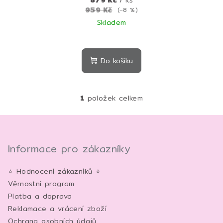
959 Kč
(–8 %)
Skladem
Do košíku
1
položek celkem
O
v
Z
l
á
á
p
Informace pro zákazníky
d
a
a
c
⭐ Hodnocení zákazníků ⭐
t
í
Věrnostní program
í
p
Platba a doprava
r
Reklamace a vrácení zboží
v
Ochrana osobních údajů