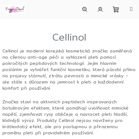
Přejít
na
obsah
Nákupn
Hledat
Přihlášení
Cellinol
košík
Cellinol je moderní korejská kosmetická značka zaměřená
na cílenou anti-age péči a vyhlazení pleti pomocí
pokročilých peptidových technologií. Jejím hlavním
posláním je vytvářet funkční kosmetiku, která působí přímo
na projevy stárnutí, ztrátu pevnosti a mimické vrásky –
ale stále s důrazem na jemnost k pleti a každodenní
komfort při používání.
Značka staví na aktivních peptidech inspirovaných
botulinovým efektem, které pomáhají uvolňovat mimické
napětí, zjemňovat rysy obličeje a navracet pleti hladší,
klidnější výraz. Produkty Cellinol nejsou navrženy pro
krátkodobý efekt, ale pro postupnou a přirozenou
proměnu pleti při pravidelném používání.