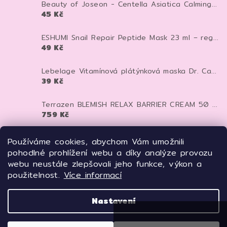
Beauty of Joseon - Centella Asiatica Calming Mask - Zklidňující textilní maska - 25 ml
45 Kč
ESHUMI Snail Repair Peptide Mask 23 ml – regenerační plátýnková maska se šnečím mucinem a peptidy pro hydrataci a pevnější pleť
49 Kč
Lebelage Vitamínová plátýnková maska Dr. Capsule Vitamin Mask Pack 25 ml
39 Kč
Terrazen BLEMISH RELAX BARRIER CREAM 50 ml - pečující krém proti zarudnutí, kuperóze a rosacee
759 Kč
TERRAZEN PDRN Total Renew Mask 27 ml – regenerační liftingová maska s PDRN pro pevnější a mladistvější pleť
Používáme cookies, abychom Vám umožnili
125 Kč
pohodlné prohlížení webu a díky analýze provozu
webu neustále zlepšovali jeho funkce, výkon a
Meditime Batoxin Derma Lift Up Serum 50 ml – liftingové botox-like sérum pro pevnější a vyhlazenou pleť
použitelnost.
Více informací
669 Kč
Nastavení
Copyright 2026
Freyja'sTOUCH
. Všechna práva
vyhrazena.