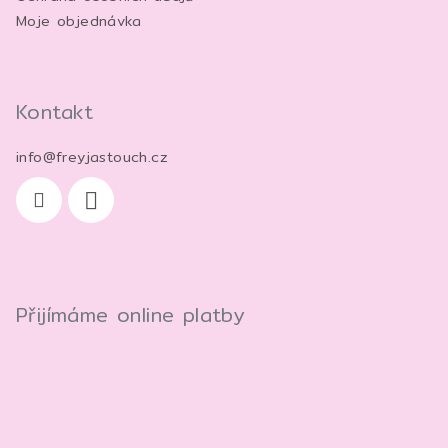
k
Moje objednávka
y
v
ý
p
Kontakt
i
s
info
@
freyjastouch.cz
u
Přijímáme online platby