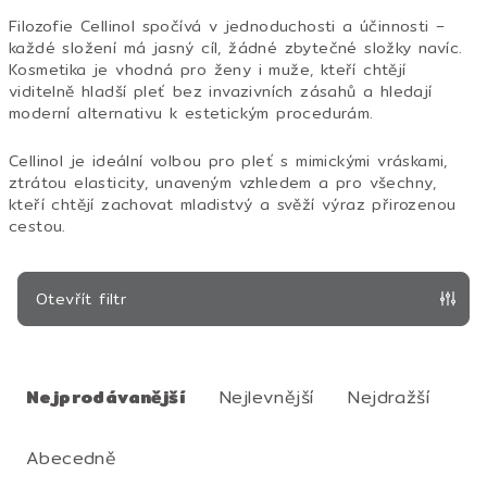
Filozofie Cellinol spočívá v jednoduchosti a účinnosti –
každé složení má jasný cíl, žádné zbytečné složky navíc.
Kosmetika je vhodná pro ženy i muže, kteří chtějí
viditelně hladší pleť bez invazivních zásahů a hledají
moderní alternativu k estetickým procedurám.
Cellinol je ideální volbou pro pleť s mimickými vráskami,
ztrátou elasticity, unaveným vzhledem a pro všechny,
kteří chtějí zachovat mladistvý a svěží výraz přirozenou
cestou.
Otevřít filtr
Ř
a
Nejprodávanější
Nejlevnější
Nejdražší
z
e
Abecedně