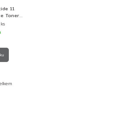
ide 11
ce Toner
ratační
 ks
ner pro
m
dší pleť
ku
elkem