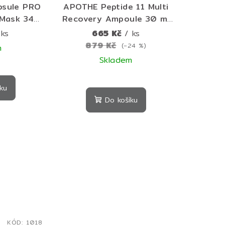
psule PRO
APOTHE Peptide 11 Multi
 Mask 34 g
Recovery Ampoule 30 ml
látýnková
– regenerační ampule s
 ks
665 Kč
/ ks
nější a
peptidy pro pevnější a
879 Kč
(–24 %)
m
eť
hladší pleť
Skladem
Průměrné
ku
hodnocení
Do košíku
produktu
je
5,0
z
5
hvězdiček.
KÓD:
1018