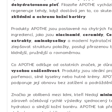
dehydratovanou pleť
. Filozofie APOTHE vycház
regeneruje tehdy, když dostává jen to, co skut
zklidnění a ochranu kožní bariéry
.
Produkty APOTHE jsou postavené na chytrých fo
ingrediencí, jako jsou
niacinamid
,
ceramidy
,
Ce
extrakty
,
aminokyseliny
a moderní hydratační 
zlepšovat strukturu pokožky, posilují přirozenou 
klidnější, pružnější a rovnoměrnou.
Co APOTHE odlišuje od ostatních značek, je dů
vysokou snášenlivost
. Produkty jsou ideální p
parfemaci, silné kyseliny nebo hutné krémy. APO
podporuje její obnovu bez zatížení a podráždění
Značka je oblíbená mezi lidmi, kteří hledají
minim
zároveň očekávají rychlé výsledky: sjednocený tó
hydrataci a silnější kožní bariéru. APOTHE tak p