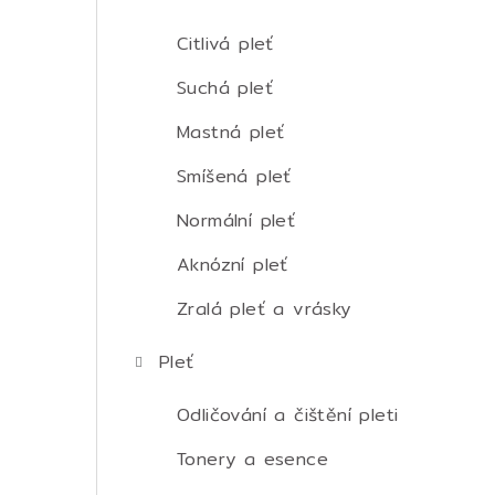
t
r
Citlivá pleť
a
Suchá pleť
n
Mastná pleť
n
Smíšená pleť
í
Normální pleť
p
Aknózní pleť
a
Zralá pleť a vrásky
n
Pleť
e
Odličování a čištění pleti
l
Tonery a esence