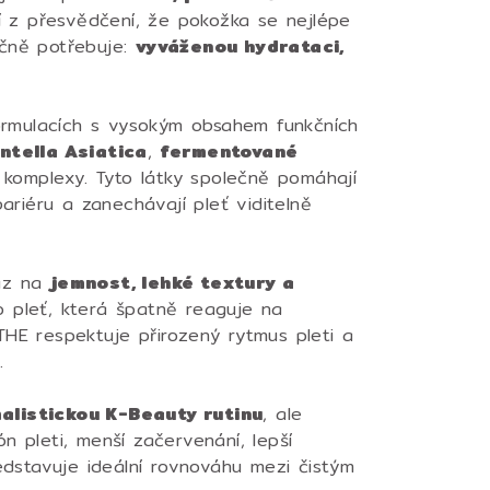
í z přesvědčení, že pokožka se nejlépe
ečně potřebuje:
vyváženou hydrataci,
rmulacích s vysokým obsahem funkčních
ntella Asiatica
,
fermentované
komplexy. Tyto látky společně pomáhají
bariéru a zanechávají pleť viditelně
raz na
jemnost, lehké textury a
ro pleť, která špatně reaguje na
THE respektuje přirozený rytmus pleti a
.
alistickou K-Beauty rutinu
, ale
n pleti, menší začervenání, lepší
ředstavuje ideální rovnováhu mezi čistým