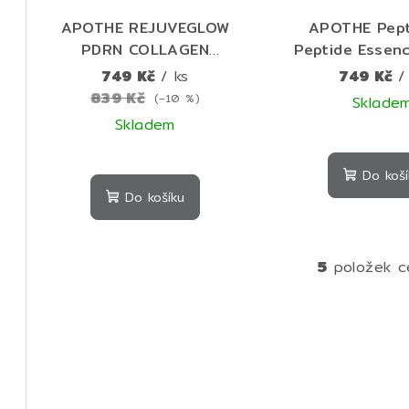
APOTHE REJUVEGLOW
APOTHE Pept
PDRN COLLAGEN
Peptide Essen
WRAPPING MASK Slupovací
250 ml – hyd
749 Kč
/ ks
749 Kč
/
protivrásková kolagenová
peptidový to
839 Kč
(–10 %)
Sklade
liftingová maska s PDRN
pevnější a hla
Skladem
100 ml
Do koší
Do košíku
5
položek c
O
v
l
á
d
a