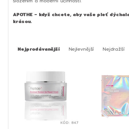
složením a moderní účinností.
APOTHE – když chcete, aby vaše pleť dýchala
krásou.
Ř
a
Nejprodávanější
Nejlevnější
Nejdražší
z
V
e
ý
n
p
í
i
p
s
r
p
KÓD:
847