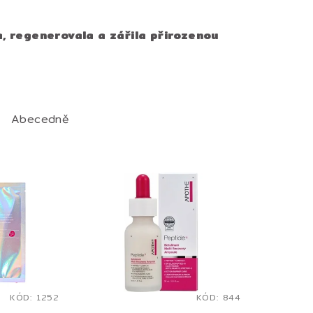
, regenerovala a zářila přirozenou
Abecedně
KÓD:
1252
KÓD:
844