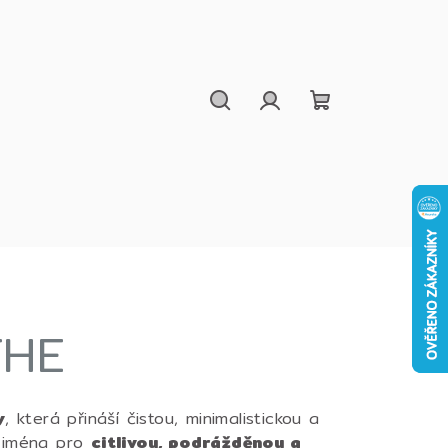
Hledat
Přihlášení
Nákupní
košík
THE
y
, která přináší čistou, minimalistickou a
zejména pro
citlivou, podrážděnou a