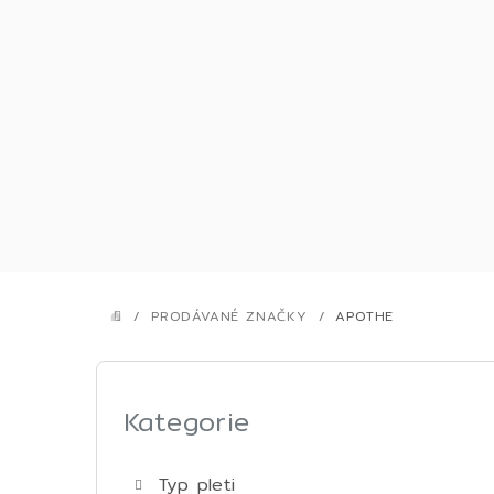
Přejít
na
obsah
/
PRODÁVANÉ ZNAČKY
/
APOTHE
DOMŮ
P
o
Kategorie
Přeskočit
kategorie
s
Typ pleti