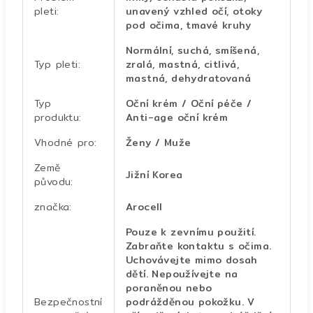
pleti
:
unavený vzhled očí, otoky
pod očima, tmavé kruhy
Normální, suchá, smíšená,
Typ pleti
:
zralá, mastná, citlivá,
mastná, dehydratovaná
Typ
Oční krém / Oční péče /
produktu
:
Anti-age oční krém
Vhodné pro
:
Ženy / Muže
Země
Jižní Korea
původu
:
značka
:
Arocell
Pouze k zevnímu použití.
Zabraňte kontaktu s očima.
Uchovávejte mimo dosah
dětí. Nepoužívejte na
poraněnou nebo
Bezpečnostní
podrážděnou pokožku. V