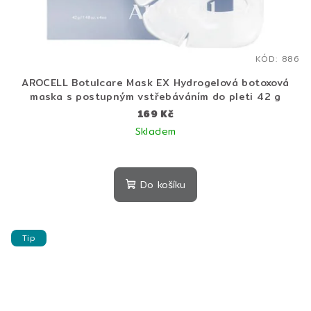
KÓD:
886
AROCELL Botulcare Mask EX Hydrogelová botoxová
maska s postupným vstřebáváním do pleti 42 g
169 Kč
Skladem
Do košíku
Tip