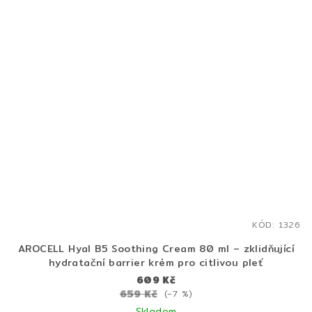
KÓD:
1326
AROCELL Hyal B5 Soothing Cream 80 ml – zklidňující
hydratační barrier krém pro citlivou pleť
609 Kč
659 Kč
(–7 %)
Skladem