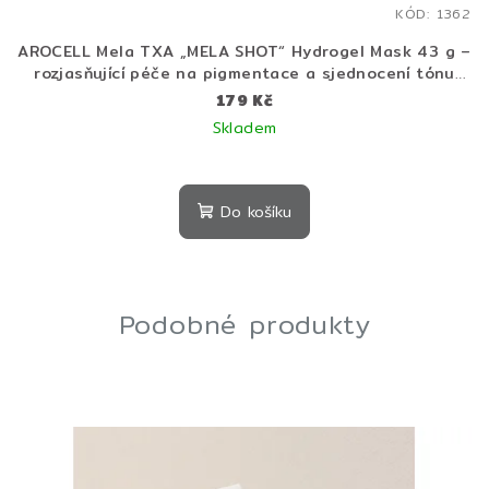
KÓD:
1362
AROCELL Mela TXA „MELA SHOT“ Hydrogel Mask 43 g –
rozjasňující péče na pigmentace a sjednocení tónu
pleti
179 Kč
Skladem
Do košíku
Podobné produkty