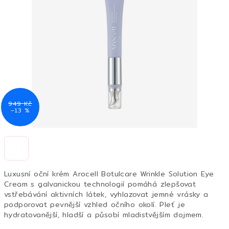
5
hvězdiček.
949 Kč
–13 %
Luxusní oční krém Arocell Botulcare Wrinkle Solution Eye
Cream s galvanickou technologií pomáhá zlepšovat
vstřebávání aktivních látek, vyhlazovat jemné vrásky a
podporovat pevnější vzhled očního okolí. Pleť je
hydratovanější, hladší a působí mladistvějším dojmem.