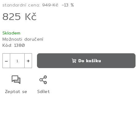
standardní cena:
949 Kč
–13 %
825 Kč
Měrná
Skladem
cena:
Možnosti doručení
Kód:
1380
−
+
Do košíku
Zeptat se
Sdílet