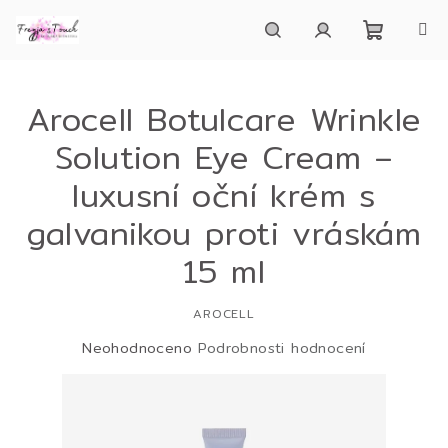
Přejít
na
obsah
Nákupn
Hledat
Přihlášení
Arocell Botulcare Wrinkle
košík
Solution Eye Cream –
luxusní oční krém s
galvanikou proti vráskám
15 ml
AROCELL
Průměrné
Neohodnoceno
Podrobnosti hodnocení
hodnocení
produktu
je
0,0
z