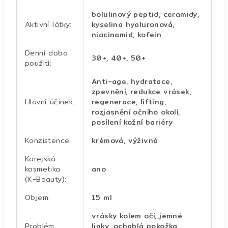
bolulinový peptid, ceramidy,
Aktivní látky
:
kyselina hyaluronová,
niacinamid, kofein
Denní doba
30+, 40+, 50+
použití
:
Anti-age, hydratace,
zpevnění, redukce vrásek,
Hlavní účinek
:
regenerace, lifting,
rozjasnění očního okolí,
posílení kožní bariéry
Konzistence
:
krémová, výživná
Korejská
kosmetika
ano
(K-Beauty)
:
Objem
:
15 ml
vrásky kolem očí, jemné
Problém
linky, ochablá pokožka,