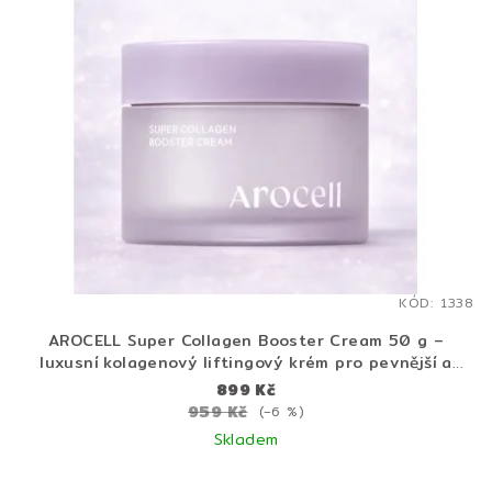
KÓD:
1338
AROCELL Super Collagen Booster Cream 50 g –
luxusní kolagenový liftingový krém pro pevnější a
mladistvější pleť
899 Kč
959 Kč
(–6 %)
Skladem