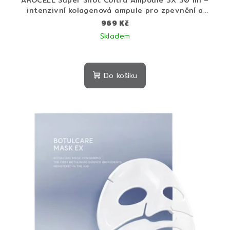
AROCELL Super Shot Coltra Ampoule 3X 30 ml –
intenzivní kolagenová ampule pro zpevnění a
regeneraci pleti
969 Kč
Skladem
Do košíku