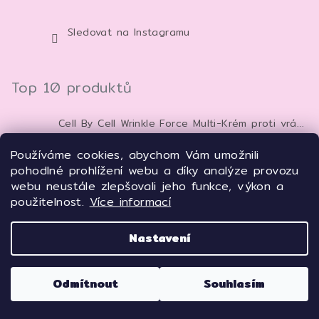
Sledovat na Instagramu
Top 10 produktů
Cell By Cell Wrinkle Force Multi-Krém proti vráskám 100 ml – anti-age krém pro zpevnění a hydrataci pleti
929 Kč
Používáme cookies, abychom Vám umožnili
pohodlné prohlížení webu a díky analýze provozu
Cell By Cell REJUVER Complex Serum 50 ml – anti-age sérum pro zpevnění a regeneraci pleti
949 Kč
webu neustále zlepšovali jeho funkce, výkon a
použitelnost.
Více informací
Lebelage Plátýnková pleťová maska s kolagenem Dr. Capsule Collagen Mask Pack 28 ml 1 ks
32 Kč
Nastavení
GLAMFOX Ultra Wrinkleless Peptide Solution Mask 25 g – peptidová pleťová maska pro vyhlazení, hydrataci a pevnější vzhled pleti
45 Kč
Odmítnout
Souhlasím
Beauty of Joseon - Centella Asiatica Calming Mask - Zklidňující textilní maska - 25 ml