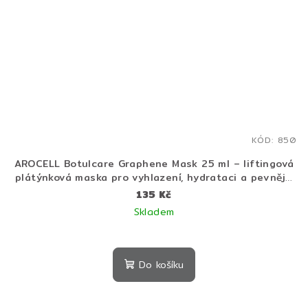
KÓD:
850
AROCELL Botulcare Graphene Mask 25 ml – liftingová
plátýnková maska pro vyhlazení, hydrataci a pevnější
pleť
135 Kč
Skladem
Do košíku