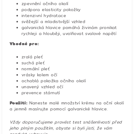
zpevnění očního okolí
podpora elasticity pokožky
intenzivní hydratace
svěžejší a mladistvější vzhled
galvanická hlavice pomáhá živinám pronikat
rychleji a hlouběji, uvolňovat svalové napětí
Vhodné pro:
zralá pleť
suchá pleť
normální pleť
vrásky kolem očí
ochablá pokožka očního okolí
unavený vzhled očí
prevence stárnutí
Použití:
N
aneste malé množství krému na oční okolí
a jemně masírujte pomocí galvanické hlavice.
Vždy doporučujeme provést test snášenlivosti před
jeho plným použitím, abyste si byli jisti, že vám