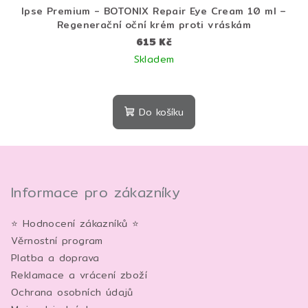
Ipse Premium - BOTONIX Repair Eye Cream 10 ml –
Regenerační oční krém proti vráskám
615 Kč
Skladem
Do košíku
Z
á
p
Informace pro zákazníky
a
⭐ Hodnocení zákazníků ⭐
t
Věrnostní program
í
Platba a doprava
Reklamace a vrácení zboží
Ochrana osobních údajů