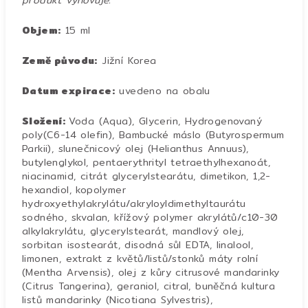
produkt vyhovuje.
Objem:
15 ml
Země původu:
Jižní Korea
Datum expirace:
uvedeno na obalu
Složení:
Voda (Aqua), Glycerin, Hydrogenovaný
poly(C6-14 olefin), Bambucké máslo (Butyrospermum
Parkii), slunečnicový olej (Helianthus Annuus),
butylenglykol, pentaerythrityl tetraethylhexanoát,
niacinamid, citrát glycerylstearátu, dimetikon, 1,2-
hexandiol, kopolymer
hydroxyethylakrylátu/akryloyldimethyltaurátu
sodného, skvalan, křížový polymer akrylátů/c10-30
alkylakrylátu, glycerylstearát, mandlový olej,
sorbitan isostearát, disodná sůl EDTA, linalool,
limonen, extrakt z květů/listů/stonků máty rolní
(Mentha Arvensis), olej z kůry citrusové mandarinky
(Citrus Tangerina), geraniol, citral, buněčná kultura
listů mandarinky (Nicotiana Sylvestris),