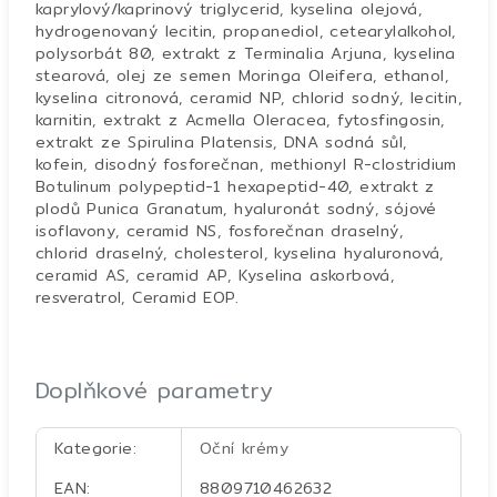
kaprylový/kaprinový triglycerid, kyselina olejová,
hydrogenovaný lecitin, propanediol, cetearylalkohol,
polysorbát 80, extrakt z Terminalia Arjuna, kyselina
stearová, olej ze semen Moringa Oleifera, ethanol,
kyselina citronová, ceramid NP, chlorid sodný, lecitin,
karnitin, extrakt z Acmella Oleracea, fytosfingosin,
extrakt ze Spirulina Platensis, DNA sodná sůl,
kofein, disodný fosforečnan, methionyl R-clostridium
Botulinum polypeptid-1 hexapeptid-40, extrakt z
plodů Punica Granatum, hyaluronát sodný, sójové
isoflavony, ceramid NS, fosforečnan draselný,
chlorid draselný, cholesterol, kyselina hyaluronová,
ceramid AS, ceramid AP, Kyselina askorbová,
resveratrol, Ceramid EOP.
Doplňkové parametry
Kategorie
:
Oční krémy
EAN
:
8809710462632