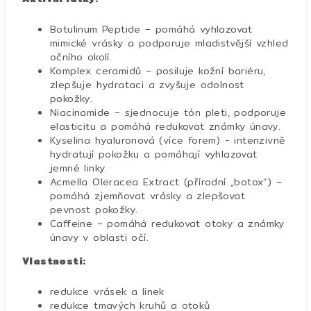
Botulinum Peptide – pomáhá vyhlazovat
mimické vrásky a podporuje mladistvější vzhled
očního okolí.
Komplex ceramidů – posiluje kožní bariéru,
zlepšuje hydrataci a zvyšuje odolnost
pokožky.
Niacinamide – sjednocuje tón pleti, podporuje
elasticitu a pomáhá redukovat známky únavy.
Kyselina hyaluronová (více forem) - intenzivně
hydratují pokožku a pomáhají vyhlazovat
jemné linky.
Acmella Oleracea Extract (přírodní „botox“) –
pomáhá zjemňovat vrásky a zlepšovat
pevnost pokožky.
Caffeine – pomáhá redukovat otoky a známky
únavy v oblasti očí.
Vlastnosti:
redukce vrásek a linek
redukce tmavých kruhů a otoků