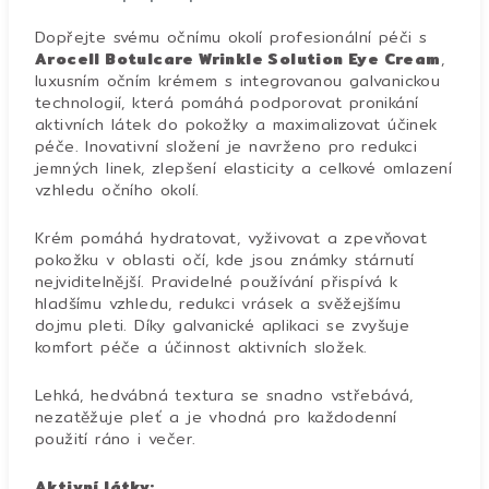
Dopřejte svému očnímu okolí profesionální péči s
Arocell Botulcare Wrinkle Solution Eye Cream
,
luxusním očním krémem s integrovanou galvanickou
technologií, která pomáhá podporovat pronikání
aktivních látek do pokožky a maximalizovat účinek
péče. Inovativní složení je navrženo pro redukci
jemných linek, zlepšení elasticity a celkové omlazení
vzhledu očního okolí.
Krém pomáhá hydratovat, vyživovat a zpevňovat
pokožku v oblasti očí, kde jsou známky stárnutí
nejviditelnější. Pravidelné používání přispívá k
hladšímu vzhledu, redukci vrásek a svěžejšímu
dojmu pleti. Díky galvanické aplikaci se zvyšuje
komfort péče a účinnost aktivních složek.
Lehká, hedvábná textura se snadno vstřebává,
nezatěžuje pleť a je vhodná pro každodenní
použití ráno i večer.
Aktivní látky: