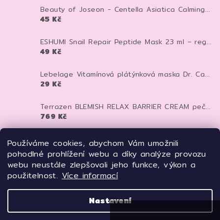
Beauty of Joseon - Centella Asiatica Calming Mask - Zklidňující textilní maska - 25 ml
45 Kč
ESHUMI Snail Repair Peptide Mask 23 ml – regenerační plátýnková maska se šnečím mucinem a peptidy pro hydrataci a pevnější pleť
49 Kč
Lebelage Vitamínová plátýnková maska Dr. Capsule Vitamin Mask Pack 25 ml
29 Kč
Terrazen BLEMISH RELAX BARRIER CREAM pečující krém proti kuperóze a rosacee 50 ml
769 Kč
TERRAZEN PDRN Total Renew Mask 27 ml – regenerační liftingová maska s PDRN pro pevnější a mladistvější pleť
Používáme cookies, abychom Vám umožnili
129 Kč
pohodlné prohlížení webu a díky analýze provozu
webu neustále zlepšovali jeho funkce, výkon a
Meditime Batoxin Derma Lift Up Serum 50 ml – liftingové botox-like sérum pro pevnější a vyhlazenou pleť
použitelnost.
Více informací
669 Kč
Nastavení
Copyright 2026
Freyja'sTOUCH
. Všechna práva