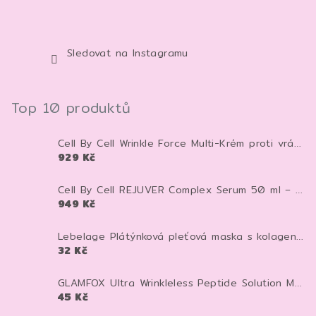
Sledovat na Instagramu
Top 10 produktů
Cell By Cell Wrinkle Force Multi-Krém proti vráskám 100 ml – anti-age krém pro zpevnění a hydrataci pleti
929 Kč
Cell By Cell REJUVER Complex Serum 50 ml – anti-age sérum pro zpevnění a regeneraci pleti
949 Kč
Lebelage Plátýnková pleťová maska s kolagenem Dr. Capsule Collagen Mask Pack 28 ml 1 ks
32 Kč
GLAMFOX Ultra Wrinkleless Peptide Solution Mask 25 g – peptidová pleťová maska pro vyhlazení, hydrataci a pevnější vzhled pleti
45 Kč