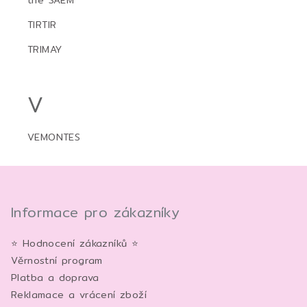
the SAEM
TIRTIR
TRIMAY
V
VEMONTES
Z
á
p
Informace pro zákazníky
a
⭐ Hodnocení zákazníků ⭐
t
Věrnostní program
í
Platba a doprava
Reklamace a vrácení zboží