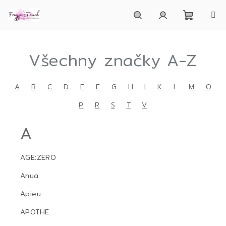
Přejít
na
obsah
Nákupn
Hledat
Přihlášení
Všechny značky A-Z
košík
A
B
C
D
E
F
G
H
I
K
L
M
O
P
R
S
T
V
A
AGE:ZERO
Anua
Apieu
APOTHE