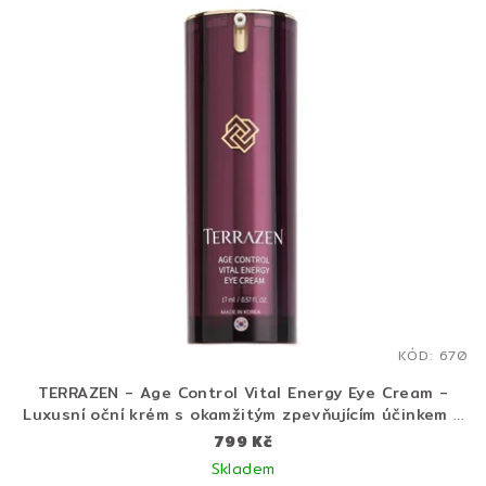
KÓD:
670
TERRAZEN - Age Control Vital Energy Eye Cream -
Luxusní oční krém s okamžitým zpevňujícím účinkem -
17 ml
799 Kč
Skladem