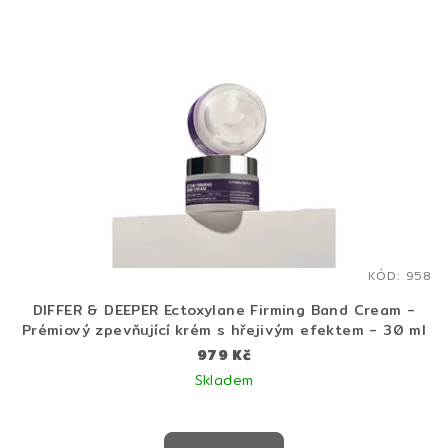
KÓD:
958
DIFFER & DEEPER Ectoxylane Firming Band Cream -
Prémiový zpevňující krém s hřejivým efektem - 30 ml
979 Kč
Skladem
Průměrné
hodnocení