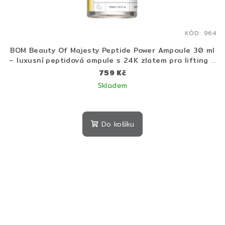
KÓD:
964
BOM Beauty Of Majesty Peptide Power Ampoule 30 ml
– luxusní peptidová ampule s 24K zlatem pro lifting a
glow efekt
759 Kč
Skladem
Do košíku