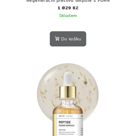
Regenerační pleťová ampule s PDRN
1 029 Kč
Skladem
Do košíku