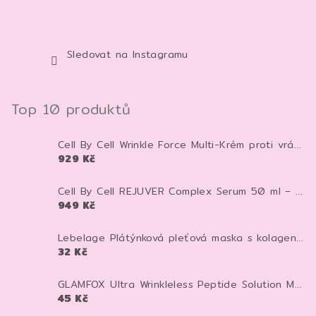
Sledovat na Instagramu
Top 10 produktů
Cell By Cell Wrinkle Force Multi-Krém proti vráskám 100 ml – anti-age krém pro zpevnění a hydrataci pleti
929 Kč
Cell By Cell REJUVER Complex Serum 50 ml – anti-age sérum pro zpevnění a regeneraci pleti
949 Kč
Lebelage Plátýnková pleťová maska s kolagenem Dr. Capsule Collagen Mask Pack 28 ml 1 ks
32 Kč
GLAMFOX Ultra Wrinkleless Peptide Solution Mask 25 g – peptidová pleťová maska pro vyhlazení, hydrataci a pevnější vzhled pleti
45 Kč