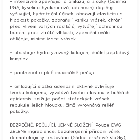
- intenzivně zpevňující a omlazující složky (Gamma
PGA, kyselina hyaluronová, adenosin) doplňují
vyživující, hydratační účinek, obnovují elasticitu a
hladkost pokožky, zabraňují vzniku vrásek, chrání
před vlivem volných radikálů, vytvářejí ochrannou
bariéru proti ztrátě vlhkosti, zpevnění oválu
obličeje, minimalizace vrásek
- obsahuje hydrolyzovaný kolagen, duální peptidový
komplex
- panthenol o pleť maximálně pečuje
- omlazující složka adenosin aktivně ovlivňuje
tvorbu kolagenu, vyvolává tvorbu elastinu v buňkách
epidermis, snižuje počet stařeckých vrásek,
redukuje jejich hloubku, čímž vyrovnává reliéf
pokožky.
BEZPEČNĚ, PEČUJÍCÍ, JEMNÉ SLOŽENÍ: Pouze EWG -
ZELENÉ ingredience, bezalergenní přírodní vůně,
dermatologicky testováno (žádné dráždivé složky),