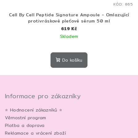
KÓD:
865
Cell By Cell Peptide Signature Ampoule - Omlazující
protivráskové pleťové sérum 50 ml
619 Kč
Skladem
Průměrné
hodnocení
produktu
Do košíku
je
5,0
Z
z
5
á
hvězdiček.
p
Informace pro zákazníky
a
⭐ Hodnocení zákazníků ⭐
t
Věrnostní program
í
Platba a doprava
Reklamace a vrácení zboží