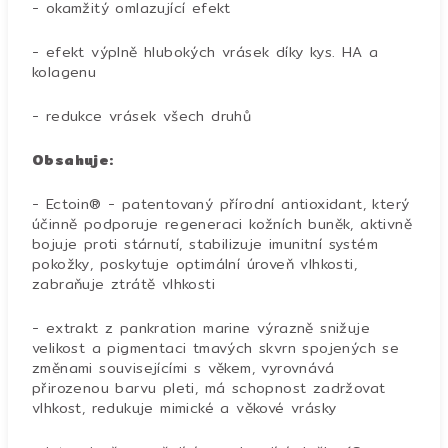
- okamžitý omlazující efekt
- efekt výplně hlubokých vrásek díky kys. HA a
kolagenu
- redukce vrásek všech druhů
Obsahuje:
- Ectoin® - patentovaný přírodní antioxidant, který
účinně podporuje regeneraci kožních buněk, aktivně
bojuje proti stárnutí, stabilizuje imunitní systém
pokožky, poskytuje optimální úroveň vlhkosti,
zabraňuje ztrátě vlhkosti
- extrakt z pankration marine výrazně snižuje
velikost a pigmentaci tmavých skvrn spojených se
změnami souvisejícími s věkem, vyrovnává
přirozenou barvu pleti, má schopnost zadržovat
vlhkost, redukuje mimické a věkové vrásky