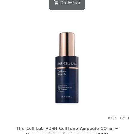
produktu
Do košíku
je
5,0
z
5
hvězdiček.
KÓD:
1258
The Cell Lab PDRN CellTone Ampoule 50 ml –