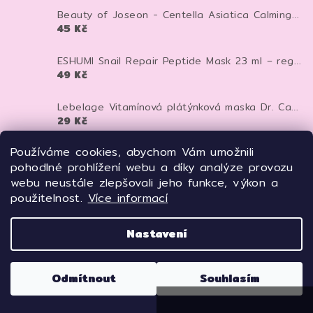
Beauty of Joseon - Centella Asiatica Calming Mask - Zklidňující textilní maska - 25 ml
45 Kč
ESHUMI Snail Repair Peptide Mask 23 ml – regenerační plátýnková maska se šnečím mucinem a peptidy pro hydrataci a pevnější pleť
49 Kč
Lebelage Vitamínová plátýnková maska Dr. Capsule Vitamin Mask Pack 25 ml
29 Kč
Používáme cookies, abychom Vám umožnili
Terrazen BLEMISH RELAX BARRIER CREAM pečující krém proti kuperóze a rosacee 50 ml
pohodlné prohlížení webu a díky analýze provozu
769 Kč
webu neustále zlepšovali jeho funkce, výkon a
použitelnost.
Více informací
TERRAZEN PDRN Total Renew Mask 27 ml – regenerační liftingová maska s PDRN pro pevnější a mladistvější pleť
129 Kč
Nastavení
Meditime Batoxin Derma Lift Up Serum 50 ml – liftingové botox-like sérum pro pevnější a vyhlazenou pleť
669 Kč
Odmítnout
Souhlasím
Copyright 2026
Freyja'sTOUCH
. Všechna práva