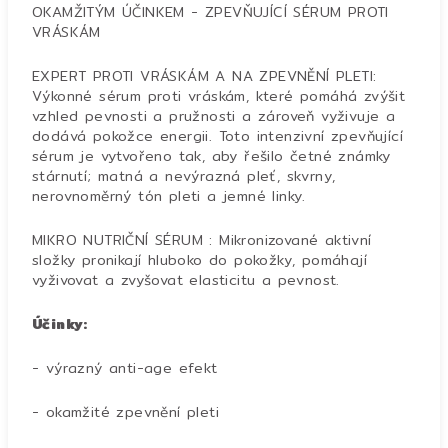
OKAMŽITÝM ÚČINKEM - ZPEVŇUJÍCÍ SÉRUM PROTI
VRÁSKÁM
EXPERT PROTI VRÁSKÁM A NA ZPEVNĚNÍ PLETI:
Výkonné sérum proti vráskám, které pomáhá zvýšit
vzhled pevnosti a pružnosti a zároveň vyživuje a
dodává pokožce energii. Toto intenzivní zpevňující
sérum je vytvořeno tak, aby řešilo četné známky
stárnutí; matná a nevýrazná pleť, skvrny,
nerovnoměrný tón pleti a jemné linky.
MIKRO NUTRIČNÍ SÉRUM : Mikronizované aktivní
složky pronikají hluboko do pokožky, pomáhají
vyživovat a zvyšovat elasticitu a pevnost.
Účinky:
- výrazný anti-age efekt
- okamžité zpevnění pleti