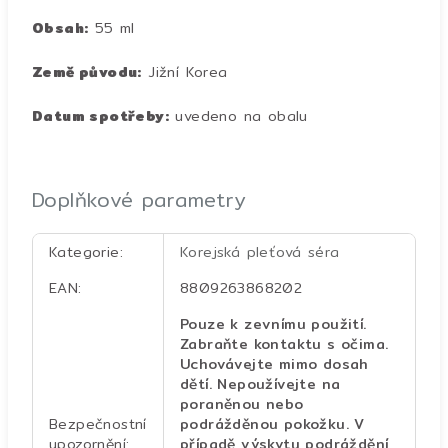
Obsah:
55 ml
Země původu:
Jižní Korea
Datum spotřeby:
uvedeno na obalu
Doplňkové parametry
Kategorie
:
Korejská pleťová séra
EAN
:
8809263868202
Pouze k zevnímu použití.
Zabraňte kontaktu s očima.
Uchovávejte mimo dosah
dětí. Nepoužívejte na
poraněnou nebo
Bezpečnostní
podrážděnou pokožku. V
upozornění
:
případě výskytu podráždění