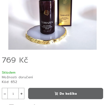
hvězdiček.
769 Kč
Měrná
Skladem
cena:
Možnosti doručení
Kód:
652
−
+
Do košíku