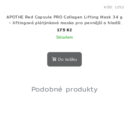
KÓD:
1252
APOTHE Red Capsule PRO Collagen Lifting Mask 34 g
- liftingová plátýnková maska pro pevnější a hladší
pleť
175 Kč
Skladem
Do košíku
Podobné produkty