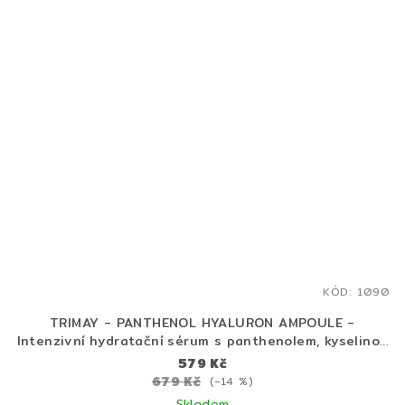
KÓD:
1090
TRIMAY - PANTHENOL HYALURON AMPOULE -
Intenzivní hydratační sérum s panthenolem, kyselinou
hyaluronovou a peptidy 50 ml
579 Kč
679 Kč
(–14 %)
Skladem