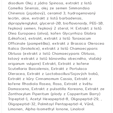
disodium Olej z jádra Spinosa, extrakt z listů
Camellia Sinensis, olej ze semen Simmondsia
Chinensis (jojobový), ceramid 3, hydrogenovaný
lecitin, aloe, extrakt z listů barbadensis,
dipropylenglykol, glycerol-20, bioflavonoidy, PEG-10,
řepkový semen, řepkový 2 sterol, H. Extrakt z listů
Olea Europaea (oliva), kořen Glycyrrhiza Glabra
(Lékořice), extrakt, extrakt z listů Taraxacum
Officinale (pampeliška), extrakt z Brassica Oleracea
Italica (brokolice), extrakt z listů Chamaecyparis
Obtusa (extrakt z listů Chamaecyparis Obtusa,
listový extrakt z listů liánovníku obecného, ​​vlašský
origanum vulgare) Extrakt, Extrakt z kořene
Scutellaria Baicalensis, Extrakt z Portulaca
Oleracea, Extrakt z Lactobacillus/Sojových bobů,
Extrakt z kůry Cinnamomum Cassia, Extrakt z
kořene Rhodiola Rosea, Rosa, Extrakt z květu
Damascena, Extrakt z pulsatilla Koreana, Extrakt ze
Zanthoxylum Piperitum (plody z Copperitum Barry)
Tripeptid-1, Acetyl Hexapeptid-8, Oligopeptid-29, ,
Oligopeptid-32, Palmitoyl Pentapeptid-4, Vůně,
Limonen, Alpha-Isomethyl Ionone, Linalool