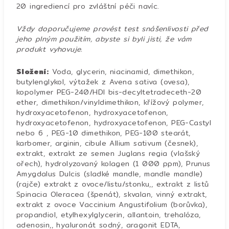
20 ingrediencí pro zvláštní péči navíc.
Vždy doporučujeme provést test snášenlivosti před
jeho plným použitím, abyste si byli jisti, že vám
produkt vyhovuje.
Složení:
Voda, glycerin, niacinamid, dimethikon,
butylenglykol, výtažek z Avena sativa (ovesa),
kopolymer PEG-240/HDI bis-decyltetradeceth-20
ether, dimethikon/vinyldimethikon, křížový polymer,
hydroxyacetofenon, hydroxyacetofenon,
hydroxyacetofenon, hydroxyacetofenon, PEG-Castyl
nebo 6 , PEG-10 dimethikon, PEG-100 stearát,
karbomer, arginin, cibule Allium sativum (česnek),
extrakt, extrakt ze semen Juglans regia (vlašský
ořech), hydrolyzovaný kolagen (1 000 ppm), Prunus
Amygdalus Dulcis (sladké mandle, mandle mandle)
(rajče) extrakt z ovoce/listu/stonku,, extrakt z listů
Spinacia Oleracea (špenát), skvalan, vinný extrakt,
extrakt z ovoce Vaccinium Angustifolium (borůvka),
propandiol, etylhexylglycerin, allantoin, trehalóza,
adenosin,, hyaluronát sodný, aragonit EDTA,