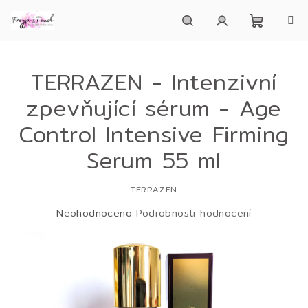
Přejít
na
obsah
Nákupn
Hledat
Přihlášení
TERRAZEN - Intenzivní
košík
zpevňující sérum - Age
Control Intensive Firming
Serum 55 ml
TERRAZEN
Průměrné
Neohodnoceno
Podrobnosti hodnocení
hodnocení
produktu
je
0,0
z
5