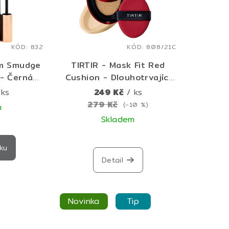
KÓD:
832
KÓD:
808/21C
sm Smudge
TIRTIR - Mask Fit Red
- Černá
Cushion - Dlouhotrvající
asenka - 9
make-up v polštářku mini
 ks
249 Kč
/ ks
4,5g
279 Kč
(–10 %)
m
Skladem
měrné
nocení
ku
duktu
Detail
Novinka
Tip
zdiček.