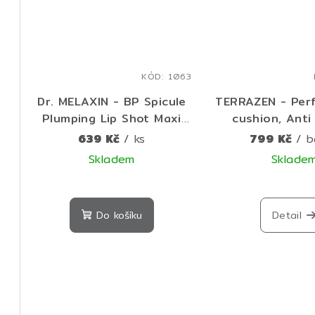
KÓD:
1063
Dr. MELAXIN - BP Spicule
TERRAZEN - Perf
Plumping Lip Shot Maxi
cushion, Anti
Hard Touch - Lesk na rty
flawless longwe
639 Kč
/ ks
799 Kč
/ b
s jehličkovou technologií
- Dlouhotrvající
Skladem
Sklade
pro maximální objem rtů -
cushion make-
Průměrné
4 ml
50 - 15 + 
hodnocení
Do košíku
Detail
produktu
je
5,0
z
5
hvězdiček.