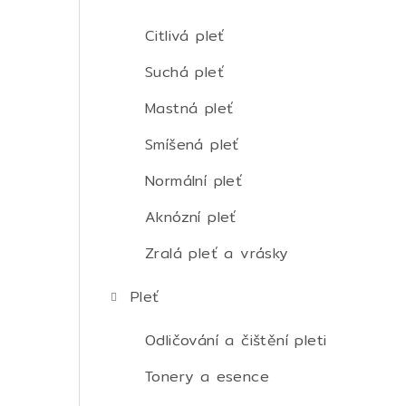
t
r
Citlivá pleť
a
Suchá pleť
n
Mastná pleť
n
Smíšená pleť
í
Normální pleť
p
Aknózní pleť
a
Zralá pleť a vrásky
n
Pleť
e
Odličování a čištění pleti
l
Tonery a esence