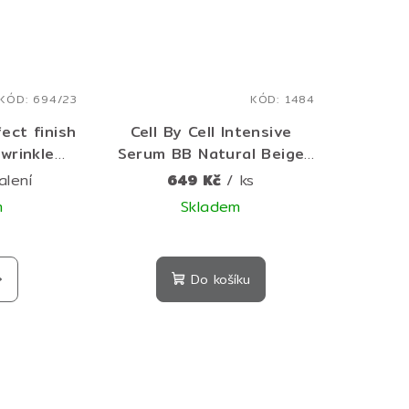
KÓD:
694/23
KÓD:
1484
ect finish
Cell By Cell Intensive
 wrinkle
Serum BB Natural Beige
ar SPF50+
50 ml - hydratační BB
alení
649 Kč
/ ks
 pečující
krém s pečujícím sérem
m
Skladem
up s SPF
15 g
Do košíku