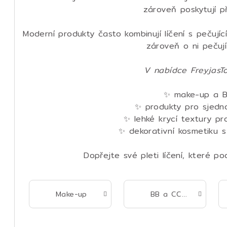
zároveň poskytují př
Moderní produkty často kombinují líčení s pečující
zároveň o ni pečuj
V nabídce FreyjasT
✨ make-up a B
✨ produkty pro sjedno
✨ lehké krycí textury pr
✨ dekorativní kosmetiku s 
Dopřejte své pleti líčení, které po
Make-up
BB a CC krémy