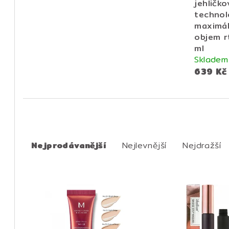
jehličk
technol
maximál
objem r
ml
Skladem
639 Kč
Ř
a
Nejprodávanější
Nejlevnější
Nejdražší
z
V
e
ý
n
p