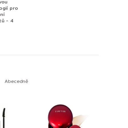
ovou
ogií pro
ní
tů - 4
Abecedně