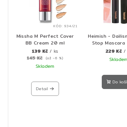
í
i
p
s
r
p
KÓD:
934/21
o
Missha M Perfect Cover
Heimish - Daili
r
d
BB Cream 20 ml
Stop Mascara 
o
dlouhotrvající ř
u
139 Kč
/ ks
229 Kč
/
g
145 Kč
d
(až –6 %)
Sklade
k
Skladem
u
Prů
t
Průměrné
hod
k
Do koší
ů
hodnocení
pro
Detail
produktu
je
t
je
5,0
ů
5,0
z
z
5
5
hvě
hvězdiček.