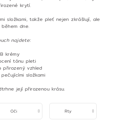
irozené krytí.
mi složkami, takže pleť nejen zkrášlují, ale
í během dne.
ouch najdete:
B krémy
cení tónu pleti
o přirozený vzhled
pečujícími složkami
dtrhne její přirozenou krásu.
Oči
Rty