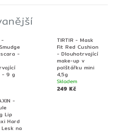
anější
 -
TIRTIR - Mask
 Smudge
Fit Red Cushion
scara -
- Dlouhotrvající
make-up v
vající
polštářku mini
 - 9 g
4,5g
Skladem
249 Kč
AXIN -
ule
g Lip
xi Hard
 Lesk na