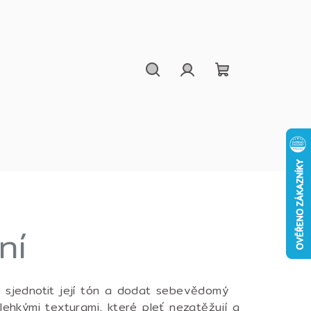
Hledat
Přihlášení
Nákupní
košík
ní
i, sjednotit její tón a dodat sebevědomý
lehkými texturami, které pleť nezatěžují a