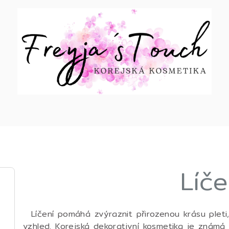
Líče
Líčení pomáhá zvýraznit přirozenou krásu plet
vzhled. Korejská dekorativní kosmetika je známá 