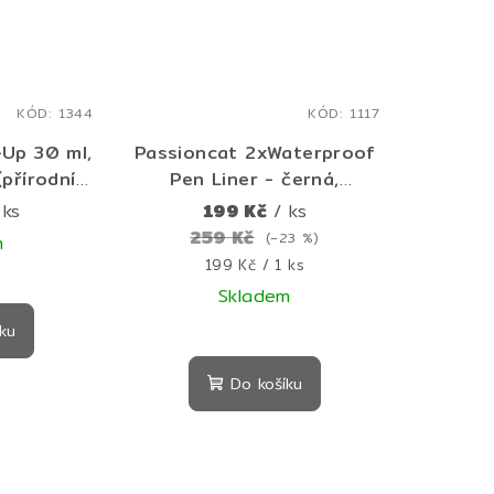
KÓD:
1344
KÓD:
1117
Up 30 ml,
Passioncat 2xWaterproof
(přírodní
Pen Liner - černá,
ní
voděodolná, fixová oční
 ks
199 Kč
/ ks
make-up s
linka
259 Kč
(–23 %)
m
 účinkem
Měrná
199 Kč / 1 ks
měrné
cena:
Skladem
nocení
ku
duktu
Do košíku
zdiček.