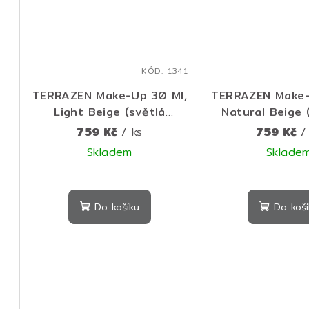
KÓD:
1341
TERRAZEN Make-Up 30 Ml,
TERRAZEN Make-
Light Beige (světlá
Natural Beige 
béžová) č.21 - luxusní
béžová) č.23 - luxus
759 Kč
/ ks
759 Kč
/
dlouhotrvající make-up s
dlouhotrvající 
Skladem
Sklade
protivráskovým účinkem
protivráskovým
Prů
hod
Do košíku
Do koší
pro
je
5,0
z
5
hvě