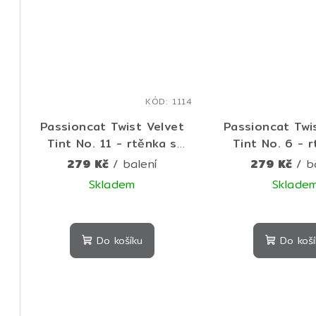
KÓD:
1114
Passioncat Twist Velvet
Passioncat Twi
Tint No. 11 - rtěnka s
Tint No. 6 - 
houbičkovým aplikátorem
houbičkovým ap
279 Kč
/ balení
279 Kč
/ b
č. 11
č. 6
Skladem
Sklade
Do košíku
Do koší