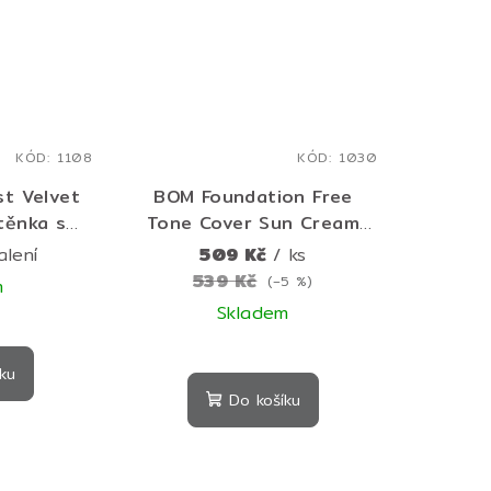
KÓD:
1108
KÓD:
1030
st Velvet
BOM Foundation Free
rtěnka s
Tone Cover Sun Cream
likátorem
SPF50+ PA++++ 50 ml –
alení
509 Kč
/ ks
tónující SPF krém pro
539 Kč
(–5 %)
m
sjednocenou a
Skladem
rozzářenou pleť
ku
Do košíku