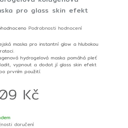
ska pro glass skin efekt
měrné
ohodnoceno
Podrobnosti hodnocení
nocení
duktu
ejská maska pro instantní glow a hlubokou
rataci.
agenová hydrogelová maska pomáhá pleť
ladit, vypnout a dodat jí glass skin efekt
po prvním použití.
zdiček.
09 Kč
ná
a:
adem
nosti doručení