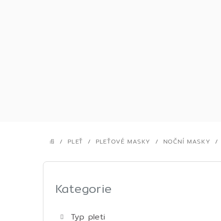
Přejít
na
obsah
/
PLEŤ
/
PLEŤOVÉ MASKY
/
NOČNÍ MASKY
/
DOMŮ
P
o
Kategorie
Přeskočit
kategorie
s
Typ pleti