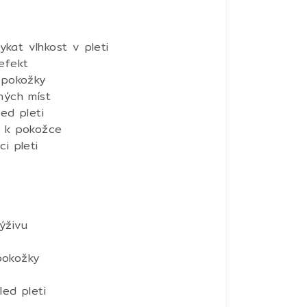
kat vlhkost v pleti
efekt
 pokožky
hých míst
ed pleti
e k pokožce
i pleti
ýživu
pokožky
led pleti