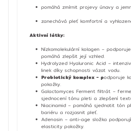
pomáhá zmírnit projevy únavy a jemn
zanechává pleť komfortní a vyhlaze
Aktivní látky:
Nízkomolekulární kolagen – podporuje
pomáhá zlepšit její vzhled.
Hydrolyzed Hyaluronic Acid – intenzi
linek díky schopnosti vázat vodu.
Probiotický komplex - p
odporuje ko
pokožky.
Galactomyces Ferment filtrát – ferme
sjednocení tónu pleti a zlepšení text
Niacinamid – pomáhá sjednotit tón pl
bariéru a rozjasnit pleť.
Adenosin – anti-age složka podporují
elasticity pokožky.