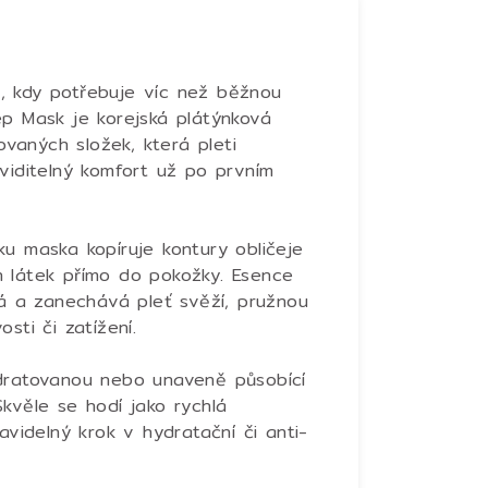
ch, kdy potřebuje víc než běžnou
ep Mask je korejská plátýnková
vaných složek, která pleti
viditelný komfort už po prvním
u maska kopíruje kontury obličeje
h látek přímo do pokožky. Esence
 a zanechává pleť svěží, pružnou
sti či zatížení.
ydratovanou nebo unaveně působící
 Skvěle se hodí jako rychlá
avidelný krok v hydratační či anti-