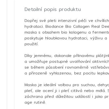
Detailní popis produktu
Dopřej své pleti intenzivní péči ve chvílí
hydrataci. Biodance Bio Collagen Real De
maska s obsahem bio kolagenu a fermento
poskytuje hloubkovou hydrataci, výživu a 
použití.
Díky jemnému, dokonale přilnavému plátýnk
a umožňuje postupné uvolňování aktivníc
se během působení rovnoměrně vstřebává
a přirozeně vyhlazenou, bez pocitu lepkavo
Maska je ideální volbou pro suchou, deh
pleť, ale ocení ji i pleť citlivá nebo mdlá.
záchrana před důležitou událostí i jako pr
age rutině.