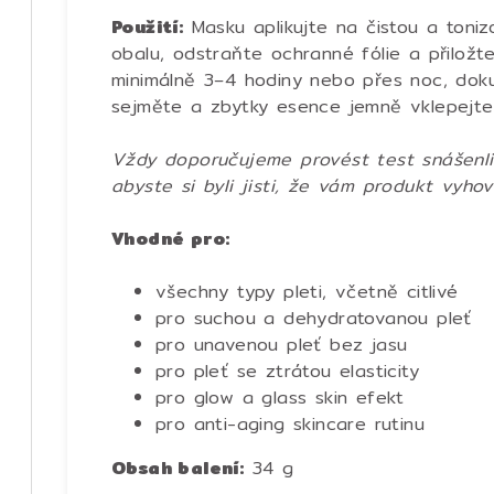
Použití:
Masku aplikujte na čistou a toniz
obalu, odstraňte ochranné fólie a přiložt
minimálně 3–4 hodiny nebo přes noc, doku
sejměte a zbytky esence jemně vklepejte 
Vždy doporučujeme provést test snášenli
abyste si byli jisti, že vám produkt vyhov
Vhodné pro:
v
šechny typy pleti, včetně citlivé
pro suchou a dehydratovanou pleť
pro unavenou pleť bez jasu
pro pleť se ztrátou elasticity
pro glow a glass skin efekt
pro anti-aging skincare rutinu
Obsah balení:
34 g