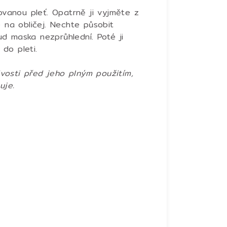
ovanou pleť. Opatrně ji vyjměte z
e na obličej. Nechte působit
d maska nezprůhlední. Poté ji
do pleti.
vosti před jeho plným použitím,
uje.