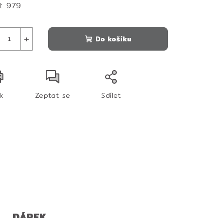
:
979
+
Do košíku
sk
Zeptat se
Sdílet
DÁREK