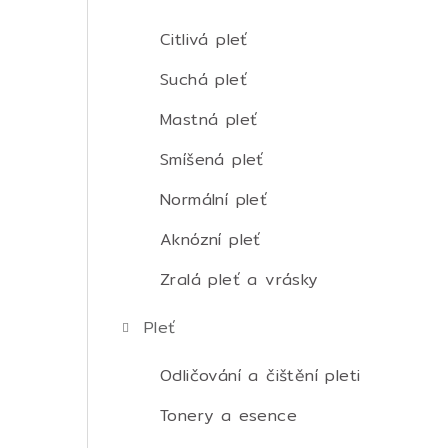
t
r
Citlivá pleť
a
Suchá pleť
n
Mastná pleť
n
Smíšená pleť
í
Normální pleť
p
Aknózní pleť
a
Zralá pleť a vrásky
n
Pleť
e
Odličování a čištění pleti
l
Tonery a esence