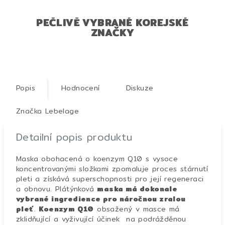
PEČLIVĚ VYBRANÉ KOREJSKÉ
ZNAČKY
Popis
Hodnocení
Diskuze
Značka
Lebelage
Detailní popis produktu
Maska obohacená o koenzym Q10 s vysoce
koncentrovanými složkami zpomaluje proces stárnutí
pleti a získává superschopnosti pro její regeneraci
a obnovu. Plátýnková
maska
​​má dokonale
vybrané ingredience pro náročnou zralou
pleť
.
Koenzym Q10
obsažený v masce má
zklidňující a vyživující účinek na podrážděnou