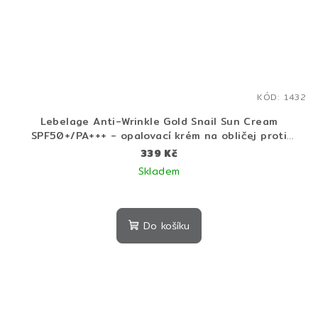
KÓD:
1432
Lebelage Anti-Wrinkle Gold Snail Sun Cream
SPF50+/PA+++ - opalovací krém na obličej proti
vráskám
339 Kč
Skladem
Do košíku