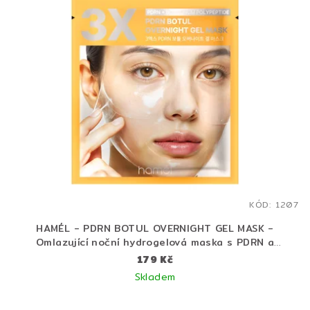
KÓD:
1207
HAMÉL - PDRN BOTUL OVERNIGHT GEL MASK -
Omlazující noční hydrogelová maska s PDRN a
“botoxovým” efektem - 34 g
179 Kč
Skladem