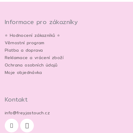
Z
á
p
Informace pro zákazníky
a
⭐ Hodnocení zákazníků ⭐
t
Věrnostní program
í
Platba a doprava
Reklamace a vrácení zboží
Ochrana osobních údajů
Moje objednávka
Kontakt
info
@
freyjastouch.cz