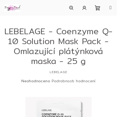
Přejít
na
obsah
Nákupn
Hledat
Přihlášení
LEBELAGE - Coenzyme Q-
košík
10 Solution Mask Pack -
Omlazující plátýnková
maska - 25 g
LEBELAGE
Průměrné
Neohodnoceno
Podrobnosti hodnocení
hodnocení
produktu
je
0,0
z
5