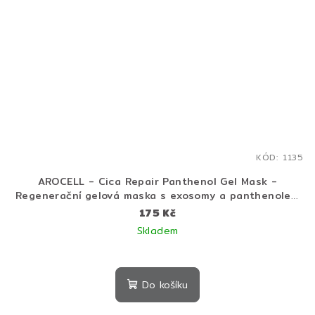
KÓD:
1135
AROCELL - Cica Repair Panthenol Gel Mask -
Regenerační gelová maska s exosomy a panthenolem
25 g
175 Kč
Skladem
Do košíku