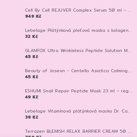
Cell By Cell REJUVER Complex Serum 50 ml – anti-age sérum pro zpevnění a regeneraci pleti
949 Kč
Lebelage Plátýnková pleťová maska s kolagenem Dr. Capsule Collagen Mask Pack 28 ml 1 ks
32 Kč
GLAMFOX Ultra Wrinkleless Peptide Solution Mask 25 g – peptidová pleťová maska pro vyhlazení, hydrataci a pevnější vzhled pleti
45 Kč
Beauty of Joseon - Centella Asiatica Calming Mask - Zklidňující textilní maska - 25 ml
45 Kč
ESHUMI Snail Repair Peptide Mask 23 ml – regenerační plátýnková maska se šnečím mucinem a peptidy pro hydrataci a pevnější pleť
49 Kč
Lebelage Vitamínová plátýnková maska Dr. Capsule Vitamin Mask Pack 25 ml
39 Kč
Terrazen BLEMISH RELAX BARRIER CREAM 50 ml - pečující krém proti zarudnutí, kuperóze a rosacee