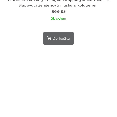
GLAMFOX Ginseng Collagen Wrapping Mask 150ml -
Slupovací ženšenová maska s kolagenem
599 Kč
Skladem
Do košíku