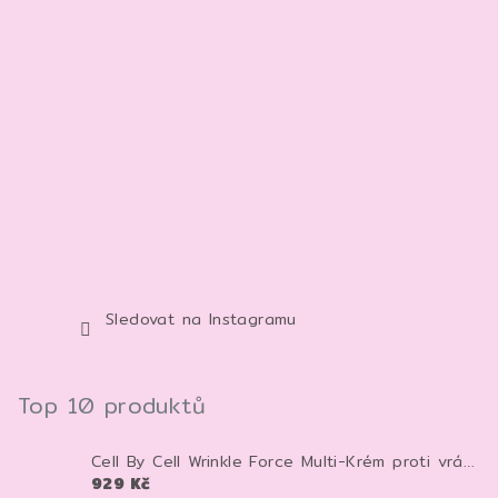
Sledovat na Instagramu
Top 10 produktů
Cell By Cell Wrinkle Force Multi-Krém proti vráskám 100 ml – anti-age krém pro zpevnění a hydrataci pleti
929 Kč