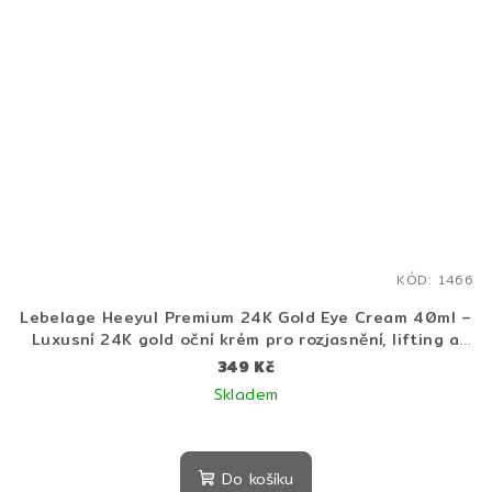
KÓD:
1466
Lebelage Heeyul Premium 24K Gold Eye Cream 40ml –
Luxusní 24K gold oční krém pro rozjasnění, lifting a
mladistvý vzhled očí
349 Kč
Skladem
Do košíku