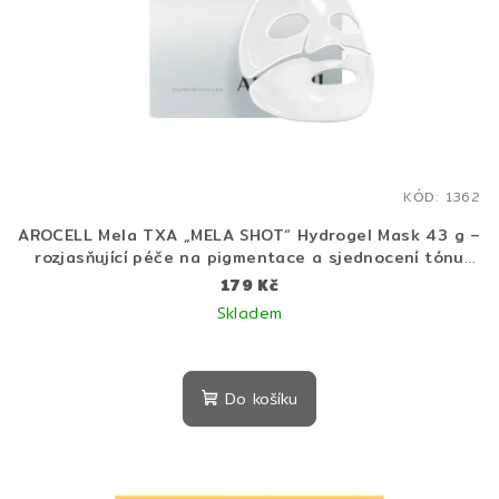
KÓD:
1362
AROCELL Mela TXA „MELA SHOT“ Hydrogel Mask 43 g –
rozjasňující péče na pigmentace a sjednocení tónu
pleti
179 Kč
Skladem
Do košíku