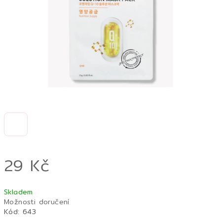
hvězdiček.
29 Kč
Měrná
Skladem
cena:
Možnosti doručení
Kód:
643