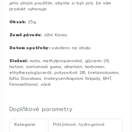
jeho plným použitím, abyste si byli jisti, že vám
produkt vyhovuje.
Obsah:
25g
Země původu:
Jižní Korea
Datum spotřeby:
uvedeno na obalu
Složení:
voda, methylpropanodiol, glycerin-26,
betain, xantanová guma, allantoin, karbomer,
ethylhexyloglycerát, polysorbat 20, trietanoloamin,
Edta Disodowa, triabrycen/kaprisní folipidy, BHT,
Fenoxethanol, vůně.
Doplňkové parametry
Kategorie
:
Plátýnkové, hydrogelové