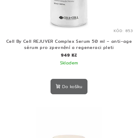
KÓD:
853
Cell By Cell REJUVER Complex Serum 50 ml – anti-age
sérum pro zpevnění a regeneraci pleti
949 Kč
Skladem
Průměrné
hodnocení
produktu
Do košíku
je
4,3
z
5
hvězdiček.