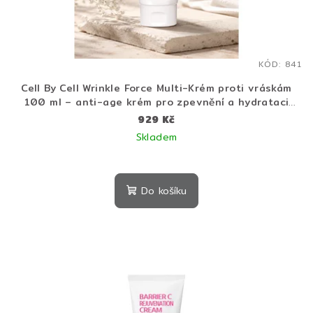
KÓD:
841
Cell By Cell Wrinkle Force Multi-Krém proti vráskám
100 ml – anti-age krém pro zpevnění a hydrataci
pleti
929 Kč
Skladem
Průměrné
hodnocení
produktu
Do košíku
je
3,7
z
5
hvězdiček.