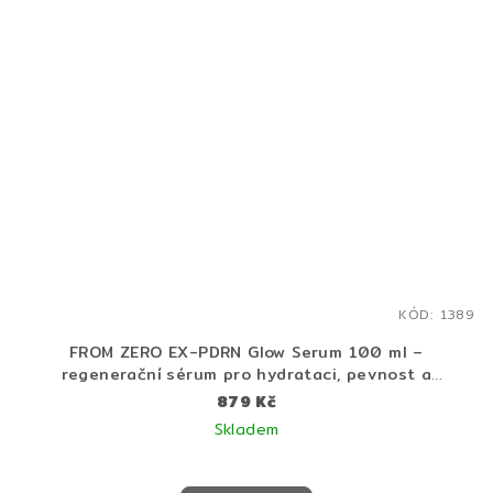
KÓD:
1389
FROM ZERO EX-PDRN Glow Serum 100 ml –
regenerační sérum pro hydrataci, pevnost a
rozjasnění pleti
879 Kč
Skladem
Průměrné
hodnocení