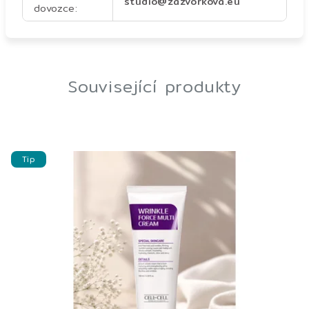
studio@zazvorkova.eu
dovozce
:
Související produkty
Tip