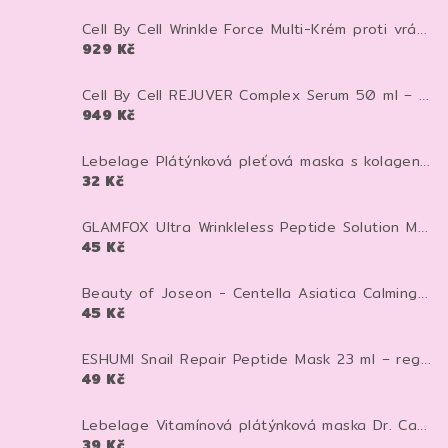
Cell By Cell Wrinkle Force Multi-Krém proti vráskám 100 ml – anti-age krém pro zpevnění a hydrataci pleti
929 Kč
Cell By Cell REJUVER Complex Serum 50 ml – anti-age sérum pro zpevnění a regeneraci pleti
949 Kč
Lebelage Plátýnková pleťová maska s kolagenem Dr. Capsule Collagen Mask Pack 28 ml 1 ks
32 Kč
GLAMFOX Ultra Wrinkleless Peptide Solution Mask 25 g – peptidová pleťová maska pro vyhlazení, hydrataci a pevnější vzhled pleti
45 Kč
Beauty of Joseon - Centella Asiatica Calming Mask - Zklidňující textilní maska - 25 ml
45 Kč
ESHUMI Snail Repair Peptide Mask 23 ml – regenerační plátýnková maska se šnečím mucinem a peptidy pro hydrataci a pevnější pleť
49 Kč
Lebelage Vitamínová plátýnková maska Dr. Capsule Vitamin Mask Pack 25 ml
39 Kč