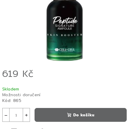
hvězdiček.
619 Kč
Měrná
Skladem
cena:
Možnosti doručení
Kód:
865
−
+
Do košíku