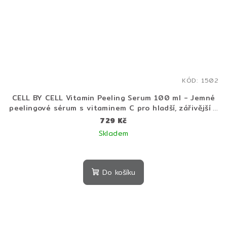
KÓD:
1502
CELL BY CELL Vitamin Peeling Serum 100 ml - Jemné
peelingové sérum s vitaminem C pro hladší, zářivější a
svěží pleť
729 Kč
Skladem
Do košíku