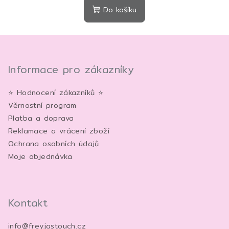
produktu
Do košíku
je
5,0
Z
z
5
á
hvězdiček.
p
Informace pro zákazníky
a
⭐ Hodnocení zákazníků ⭐
t
Věrnostní program
í
Platba a doprava
Reklamace a vrácení zboží
Ochrana osobních údajů
Moje objednávka
Kontakt
info
@
freyjastouch.cz