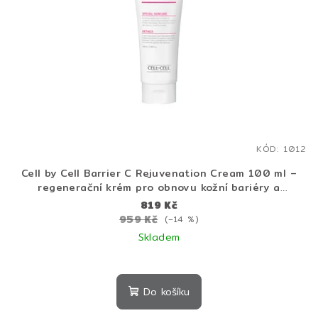
KÓD:
1012
Cell by Cell Barrier C Rejuvenation Cream 100 ml –
regenerační krém pro obnovu kožní bariéry a
intenzivní hydrataci
819 Kč
959 Kč
(–14 %)
Skladem
Do košíku