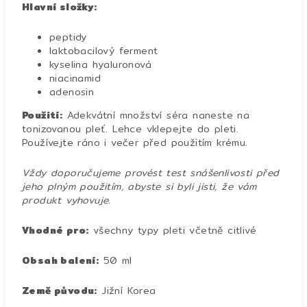
Hlavní složky:
peptidy
laktobacilový ferment
kyselina hyaluronová
niacinamid
adenosin
Použití:
Adekvátní množství séra naneste na
tonizovanou pleť. Lehce vklepejte do pleti.
Používejte ráno i večer před použitím krému.
Vždy doporučujeme provést test snášenlivosti před
jeho plným použitím, abyste si byli jisti, že vám
produkt vyhovuje.
Vhodné pro:
všechny typy pleti včetně citlivé
Obsah balení:
50 ml
Země původu:
Jižní Korea