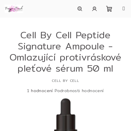
Přejít
na
obsah
Nákupn
Hledat
Přihlášení
Cell By Cell Peptide
košík
Signature Ampoule -
Omlazující protivráskové
pleťové sérum 50 ml
CELL BY CELL
Průměrné
1 hodnocení
Podrobnosti hodnocení
hodnocení
produktu
je
5,0
z
5