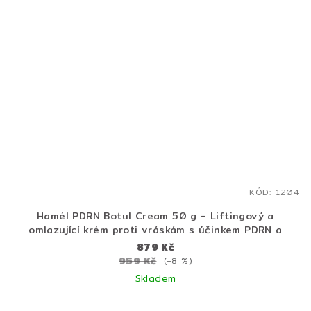
KÓD:
1204
Hamél PDRN Botul Cream 50 g - Liftingový a
omlazující krém proti vráskám s účinkem PDRN a
botulotoxinovým peptidem
879 Kč
959 Kč
(–8 %)
Skladem