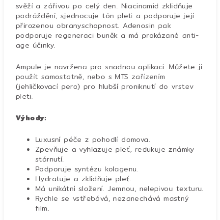
svěží a zářivou po celý den. Niacinamid zklidňuje
podráždění, sjednocuje tón pleti a podporuje její
přirozenou obranyschopnost. Adenosin pak
podporuje regeneraci buněk a má prokázané anti-
age účinky.
Ampule je navržena pro snadnou aplikaci. Můžete ji
použít samostatně, nebo s MTS zařízením
(jehličkovací pero) pro hlubší proniknutí do vrstev
pleti.
Výhody:
Luxusní péče z pohodlí domova.
Zpevňuje a vyhlazuje pleť, redukuje známky
stárnutí.
Podporuje syntézu kolagenu.
Hydratuje a zklidňuje pleť.
Má unikátní složení. Jemnou, nelepivou texturu.
Rychle se vstřebává, nezanechává mastný
film.