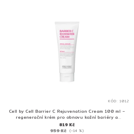
KÓD:
1012
Cell by Cell Barrier C Rejuvenation Cream 100 ml –
regenerační krém pro obnovu kožní bariéry a
intenzivní hydrataci
819 Kč
959 Kč
(–14 %)