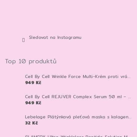
Sledovat na Instagramu
Top 10 produktů
Cell By Cell Wrinkle Force Multi-Krém proti vráskám 100 ml – anti-age krém pro zpevnění a hydrataci pleti
949 Kč
Cell By Cell REJUVER Complex Serum 50 ml – anti-age sérum pro zpevnění a regeneraci pleti
949 Kč
Lebelage Plátýnková pleťová maska s kolagenem Dr. Capsule Collagen Mask Pack 28 ml 1 ks
32 Kč