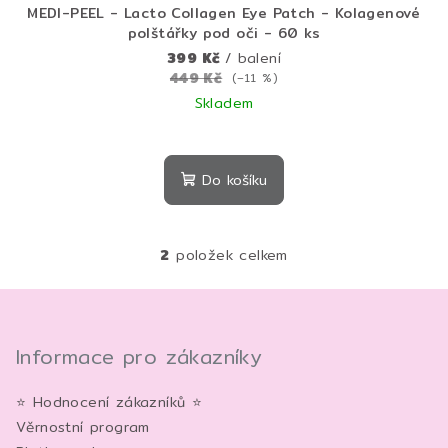
MEDI-PEEL - Lacto Collagen Eye Patch - Kolagenové
polštářky pod oči - 60 ks
399 Kč
/ balení
449 Kč
(–11 %)
Skladem
Do košíku
2
položek celkem
O
v
Z
l
á
á
p
Informace pro zákazníky
d
a
a
c
⭐ Hodnocení zákazníků ⭐
t
í
Věrnostní program
í