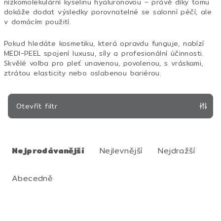
nízkomolekulární kyselinu hyaluronovou – právě díky tomu
dokáže dodat výsledky porovnatelné se salonní péčí, ale
v domácím použití.
Pokud hledáte kosmetiku, která opravdu funguje, nabízí
MEDI-PEEL spojení luxusu, síly a profesionální účinnosti.
Skvělé volba pro pleť unavenou, povolenou, s vráskami,
ztrátou elasticity nebo oslabenou bariérou.
Otevřít filtr
Ř
a
Nejprodávanější
Nejlevnější
Nejdražší
z
e
Abecedně
n
í
V
p