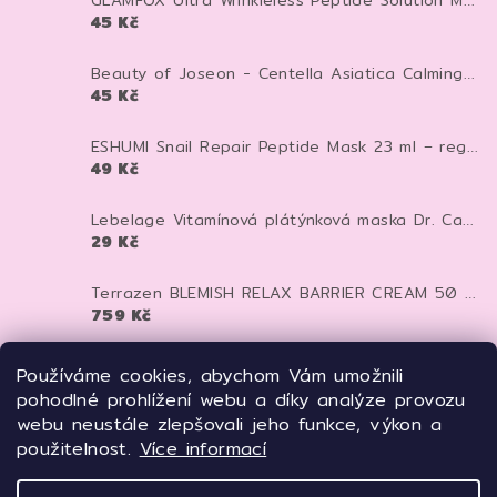
GLAMFOX Ultra Wrinkleless Peptide Solution Mask 25 g – peptidová pleťová maska pro vyhlazení, hydrataci a pevnější vzhled pleti
45 Kč
Beauty of Joseon - Centella Asiatica Calming Mask - Zklidňující textilní maska - 25 ml
45 Kč
ESHUMI Snail Repair Peptide Mask 23 ml – regenerační plátýnková maska se šnečím mucinem a peptidy pro hydrataci a pevnější pleť
49 Kč
Lebelage Vitamínová plátýnková maska Dr. Capsule Vitamin Mask Pack 25 ml
29 Kč
Terrazen BLEMISH RELAX BARRIER CREAM 50 ml - pečující krém proti zarudnutí, kuperóze a rosacee
759 Kč
TERRAZEN PDRN Total Renew Mask 27 ml – regenerační liftingová maska s PDRN pro pevnější a mladistvější pleť
Používáme cookies, abychom Vám umožnili
125 Kč
pohodlné prohlížení webu a díky analýze provozu
webu neustále zlepšovali jeho funkce, výkon a
Meditime Batoxin Derma Lift Up Serum 50 ml – liftingové botox-like sérum pro pevnější a vyhlazenou pleť
použitelnost.
Více informací
669 Kč