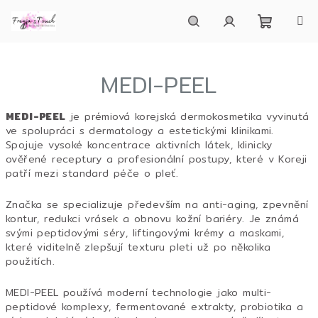
Přejít
na
obsah
Nákupn
Hledat
Přihlášení
MEDI-PEEL
košík
MEDI-PEEL
je prémiová korejská dermokosmetika vyvinutá
ve spolupráci s dermatology a estetickými klinikami.
Spojuje vysoké koncentrace aktivních látek, klinicky
ověřené receptury a profesionální postupy, které v Koreji
patří mezi standard péče o pleť.
Značka se specializuje především na anti-aging, zpevnění
kontur, redukci vrásek a obnovu kožní bariéry. Je známá
svými peptidovými séry, liftingovými krémy a maskami,
které viditelně zlepšují texturu pleti už po několika
použitích.
MEDI-PEEL používá moderní technologie jako multi-
peptidové komplexy, fermentované extrakty, probiotika a