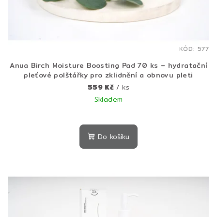
d
u
k
t
KÓD:
577
ů
Anua Birch Moisture Boosting Pad 70 ks – hydratační
pleťové polštářky pro zklidnění a obnovu pleti
559 Kč
/ ks
Skladem
Do košíku