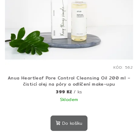
KÓD:
562
Anua Heartleaf Pore Control Cleansing Oil 200 ml –
čisticí olej na póry a odlíčení make-upu
399 Kč
/ ks
Skladem
Do košíku