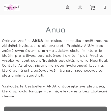
Přejít
na
obsah
Nákupn
Hledat
Přihlášení
Anua
košík
Objevte značku
ANUA
, korejskou kosmetiku zaměřenou na
zklidnění, hydrataci a obnovu pleti. Produkty ANUA jsou
známé svým čistým a minimalistickým složením, které je
ideální pro citlivou, podrážděnou i aknózní pleť. Využívají
vysoké koncentrace přírodních extraktů, jako je Heartleaf,
Centella Asiatica, niacinamid nebo hyaluronová kyselina,
které pomáhají zlepšovat kožní bariéru, sjednocovat tón
pleti a mírnit zarudnutí.
Vyzkoušejte bestsellery ANUA a dopřejte své pleti péči,
která opravdu funguje – jemně, efektivně a bez zbytečné
chemie.