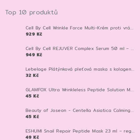
Top 10 produktů
Cell By Cell Wrinkle Force Multi-Krém proti vráskám 100 ml – anti-age krém pro zpevnění a hydrataci pleti
929 Kč
Cell By Cell REJUVER Complex Serum 50 ml – anti-age sérum pro zpevnění a regeneraci pleti
949 Kč
Lebelage Plátýnková pleťová maska s kolagenem Dr. Capsule Collagen Mask Pack 28 ml 1 ks
32 Kč
GLAMFOX Ultra Wrinkleless Peptide Solution Mask 25 g – peptidová pleťová maska pro vyhlazení, hydrataci a pevnější vzhled pleti
45 Kč
Beauty of Joseon - Centella Asiatica Calming Mask - Zklidňující textilní maska - 25 ml
45 Kč
ESHUMI Snail Repair Peptide Mask 23 ml – regenerační plátýnková maska se šnečím mucinem a peptidy pro hydrataci a pevnější pleť
49 Kč