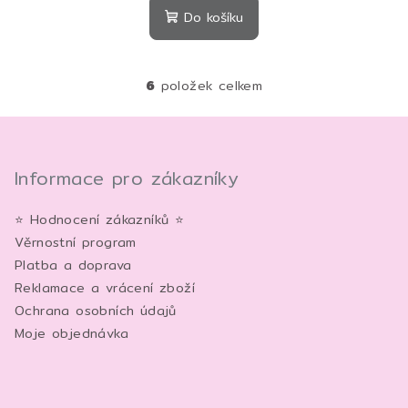
Do košíku
6
položek celkem
O
v
Z
l
á
á
p
Informace pro zákazníky
d
a
a
c
⭐ Hodnocení zákazníků ⭐
t
í
Věrnostní program
í
p
Platba a doprava
r
Reklamace a vrácení zboží
v
Ochrana osobních údajů
k
Moje objednávka
y
v
ý