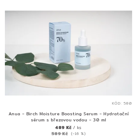
KÓD:
580
Anua - Birch Moisture Boosting Serum - Hydratační
sérum s březovou vodou - 30 ml
489 Kč
/ ks
589 Kč
(–16 %)