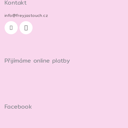
p
Kontakt
i
s
info
@
freyjastouch.cz
u
Přijímáme online platby
Facebook