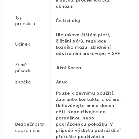
mastná, problematická,
aknózní
Typ
Čisticí olej
produktu
:
Hloubkové čištění pleti,
čištění pórů, regulace
Účinek
:
kožního mazu, zklidnění,
odstranění make-upu + SPF
Země
Jižní Korea
původu
:
značka
:
Anua
Pouze k zevnímu použití.
Zabraňte kontaktu s očima.
Uchovávejte mimo dosah
dětí. Nepoužívejte na
poraněnou nebo
Bezpečnostní
podrážděnou pokožku. V
upozornění
:
případě výskytu podráždění
přerušte používání a