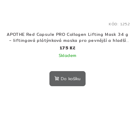
KÓD:
1252
APOTHE Red Capsule PRO Collagen Lifting Mask 34 g
- liftingová plátýnková maska pro pevnější a hladší
pleť
175 Kč
Skladem
Do košíku