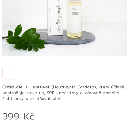
hvězdiček.
Čisticí olej s Heartleaf (Houttuynia Cordata), který účinně
odstraňuje make-up, SPF i nečistoty a zároveň pomáhá
čistit póry a zklidňovat pleť.
399 Kč
Měrná