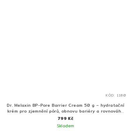
KÓD:
1180
Dr. Melaxin BP-Pore Barrier Cream 50 g – hydratační
krém pro zjemnění pórů, obnovu bariéry a rovnováhu
pleti
799 Kč
Skladem