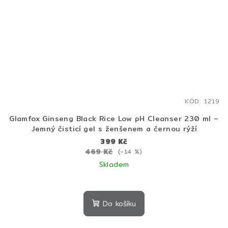
KÓD:
1219
Glamfox Ginseng Black Rice Low pH Cleanser 230 ml –
Jemný čisticí gel s ženšenem a černou rýží
399 Kč
469 Kč
(–14 %)
Skladem
Průměrné
hodnocení
produktu
Do košíku
je
5,0