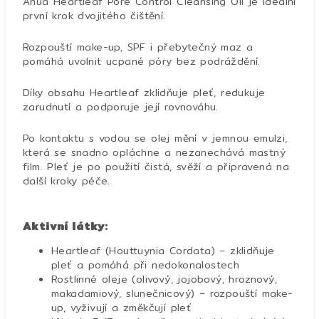
Anua
Heartleaf Pore Control Cleansing Oil je ideální
první krok dvojitého čištění.
Rozpouští make-up, SPF i přebytečný maz a
pomáhá uvolnit ucpané póry bez podráždění.
Díky obsahu Heartleaf zklidňuje pleť, redukuje
zarudnutí a podporuje její rovnováhu.
Po kontaktu s vodou se olej mění v jemnou emulzi,
která se snadno opláchne a nezanechává mastný
film. Pleť je po použití čistá, svěží a připravená na
další kroky péče.
Aktivní látky:
Heartleaf (Houttuynia Cordata) – zklidňuje
pleť a pomáhá při nedokonalostech
Rostlinné oleje (olivový, jojobový, hroznový,
makadamiový, slunečnicový) – rozpouští make-
up, vyživují a změkčují pleť