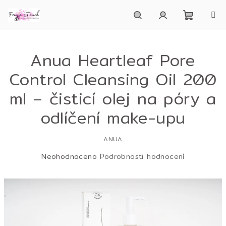
Přejít
na
obsah
Nákupn
Hledat
Přihlášení
Anua Heartleaf Pore
košík
Control Cleansing Oil 200
ml – čisticí olej na póry a
odlíčení make-upu
ANUA
Průměrné
Neohodnoceno
Podrobnosti hodnocení
hodnocení
produktu
je
0,0
z
5