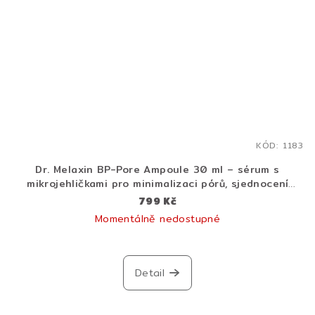
KÓD:
1183
Dr. Melaxin BP-Pore Ampoule 30 ml – sérum s
mikrojehličkami pro minimalizaci pórů, sjednocení
textury a hydrataci pleti
799 Kč
Momentálně nedostupné
Detail