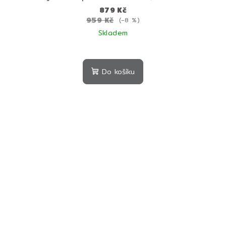
botulotoxinovým peptidem
879 Kč
959 Kč
(–8 %)
Skladem
Do košíku