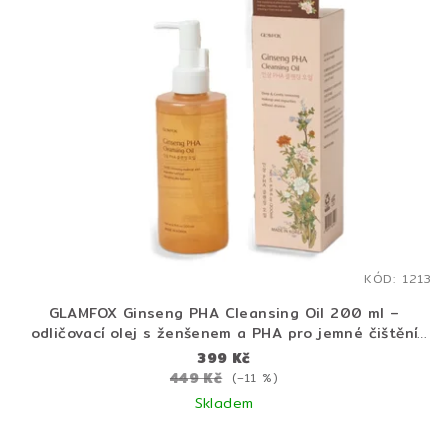
KÓD:
1213
GLAMFOX Ginseng PHA Cleansing Oil 200 ml –
odličovací olej s ženšenem a PHA pro jemné čištění
pleti
399 Kč
449 Kč
(–11 %)
Skladem