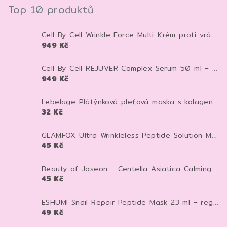
Top 10 produktů
Cell By Cell Wrinkle Force Multi-Krém proti vráskám 100 ml – anti-age krém pro zpevnění a hydrataci pleti
949 Kč
Cell By Cell REJUVER Complex Serum 50 ml – anti-age sérum pro zpevnění a regeneraci pleti
949 Kč
Lebelage Plátýnková pleťová maska s kolagenem Dr. Capsule Collagen Mask Pack 28 ml 1 ks
32 Kč
GLAMFOX Ultra Wrinkleless Peptide Solution Mask 25 g – peptidová pleťová maska pro vyhlazení, hydrataci a pevnější vzhled pleti
45 Kč
Beauty of Joseon - Centella Asiatica Calming Mask - Zklidňující textilní maska - 25 ml
45 Kč
ESHUMI Snail Repair Peptide Mask 23 ml – regenerační plátýnková maska se šnečím mucinem a peptidy pro hydrataci a pevnější pleť
49 Kč