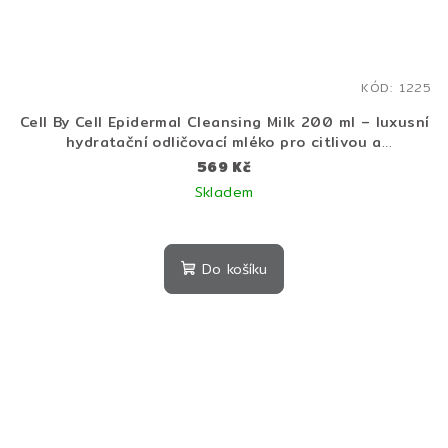
KÓD:
1225
Cell By Cell Epidermal Cleansing Milk 200 ml – luxusní
hydratační odličovací mléko pro citlivou a
dehydratovanou pleť
569 Kč
Skladem
Do košíku