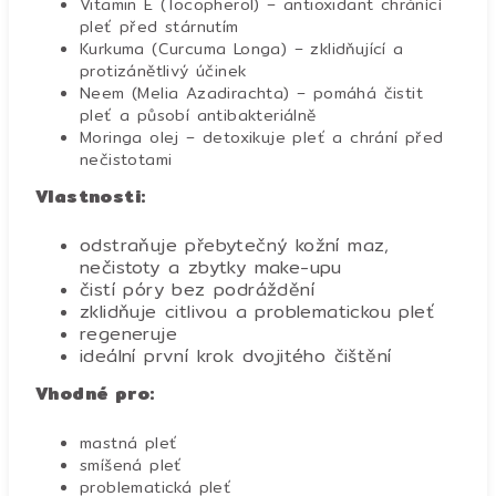
Vitamin E (Tocopherol) – antioxidant chránící
pleť před stárnutím
Kurkuma (Curcuma Longa) – zklidňující a
protizánětlivý účinek
Neem (Melia Azadirachta) – pomáhá čistit
pleť a působí antibakteriálně
Moringa olej – detoxikuje pleť a chrání před
nečistotami
Vlastnosti:
odstraňuje přebytečný kožní maz,
nečistoty a zbytky make-upu
čistí póry bez podráždění
zklidňuje citlivou a problematickou pleť
regeneruje
ideální první krok dvojitého čištění
Vhodné pro:
mastná pleť
smíšená pleť
problematická pleť