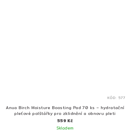
z
5
hvězdiček.
KÓD:
577
Anua Birch Moisture Boosting Pad 70 ks – hydratační
pleťové polštářky pro zklidnění a obnovu pleti
559 Kč
Skladem