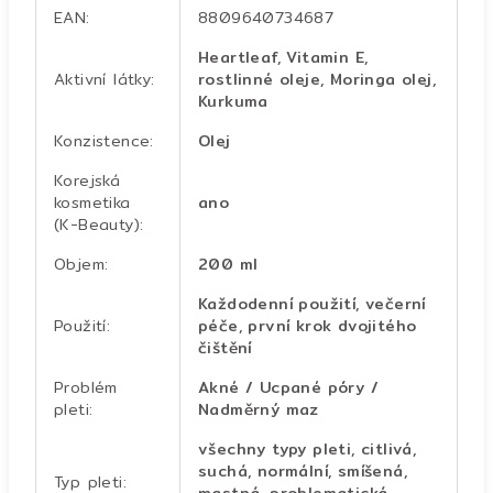
EAN
:
8809640734687
Heartleaf, Vitamin E,
Aktivní látky
:
rostlinné oleje, Moringa olej,
Kurkuma
Konzistence
:
Olej
Korejská
kosmetika
ano
(K-Beauty)
:
Objem
:
200 ml
Každodenní použití, večerní
Použití
:
péče, první krok dvojitého
čištění
Problém
Akné / Ucpané póry /
pleti
:
Nadměrný maz
všechny typy pleti, citlivá,
suchá, normální, smíšená,
Typ pleti
: