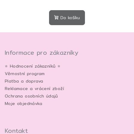
Průměrné
hodnocení
produktu
Do košíku
je
5,0
Z
z
5
á
hvězdiček.
p
Informace pro zákazníky
a
⭐ Hodnocení zákazníků ⭐
t
Věrnostní program
í
Platba a doprava
Reklamace a vrácení zboží
Ochrana osobních údajů
Moje objednávka
Kontakt