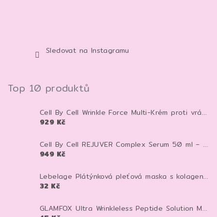
Sledovat na Instagramu
Top 10 produktů
Cell By Cell Wrinkle Force Multi-Krém proti vráskám 100 ml – anti-age krém pro zpevnění a hydrataci pleti
929 Kč
Cell By Cell REJUVER Complex Serum 50 ml – anti-age sérum pro zpevnění a regeneraci pleti
949 Kč
Lebelage Plátýnková pleťová maska s kolagenem Dr. Capsule Collagen Mask Pack 28 ml 1 ks
32 Kč
GLAMFOX Ultra Wrinkleless Peptide Solution Mask 25 g – peptidová pleťová maska pro vyhlazení, hydrataci a pevnější vzhled pleti