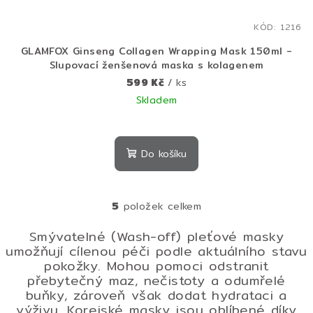
KÓD:
1216
GLAMFOX Ginseng Collagen Wrapping Mask 150ml -
Slupovací ženšenová maska s kolagenem
599 Kč
/ ks
Skladem
Do košíku
5
položek celkem
O
v
Smývatelné (Wash-off) pleťové masky
l
umožňují cílenou péči podle aktuálního stavu
á
pokožky. Mohou pomoci odstranit
d
přebytečný maz, nečistoty a odumřelé
a
buňky, zároveň však dodat hydrataci a
c
výživu. Korejské masky jsou oblíbené díky