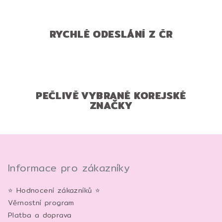
RYCHLÉ ODESLÁNÍ Z ČR
PEČLIVĚ VYBRANÉ KOREJSKÉ
ZNAČKY
Z
á
p
Informace pro zákazníky
a
⭐ Hodnocení zákazníků ⭐
t
Věrnostní program
í
Platba a doprava