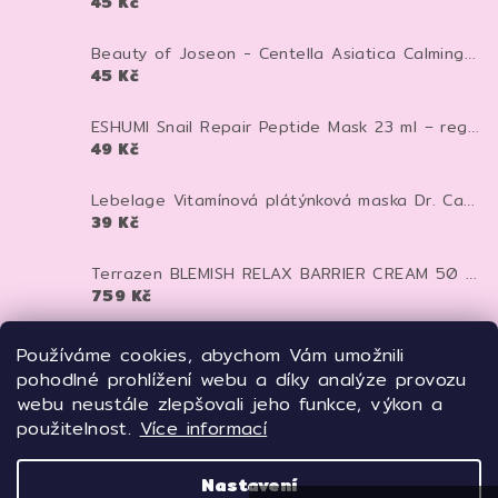
45 Kč
Beauty of Joseon - Centella Asiatica Calming Mask - Zklidňující textilní maska - 25 ml
45 Kč
ESHUMI Snail Repair Peptide Mask 23 ml – regenerační plátýnková maska se šnečím mucinem a peptidy pro hydrataci a pevnější pleť
49 Kč
Lebelage Vitamínová plátýnková maska Dr. Capsule Vitamin Mask Pack 25 ml
39 Kč
Terrazen BLEMISH RELAX BARRIER CREAM 50 ml - pečující krém proti zarudnutí, kuperóze a rosacee
759 Kč
TERRAZEN PDRN Total Renew Mask 27 ml – regenerační liftingová maska s PDRN pro pevnější a mladistvější pleť
Používáme cookies, abychom Vám umožnili
125 Kč
pohodlné prohlížení webu a díky analýze provozu
webu neustále zlepšovali jeho funkce, výkon a
Meditime Batoxin Derma Lift Up Serum 50 ml – liftingové botox-like sérum pro pevnější a vyhlazenou pleť
použitelnost.
Více informací
669 Kč
Nastavení