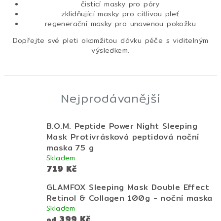
čisticí masky pro póry
zklidňující masky pro citlivou pleť
regenerační masky pro unavenou pokožku
Dopřejte své pleti okamžitou dávku péče s viditelným
výsledkem.
Nejprodávanější
B.O.M. Peptide Power Night Sleeping
Mask Protivrásková peptidová noční
maska 75 g
Skladem
719 Kč
GLAMFOX Sleeping Mask Double Effect
Retinol & Collagen 100g - noční maska
Skladem
399 Kč
od