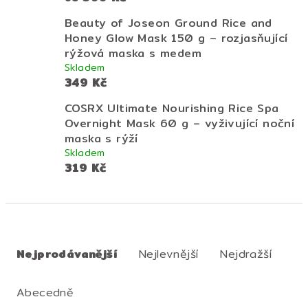
Beauty of Joseon Ground Rice and
Honey Glow Mask 150 g – rozjasňující
rýžová maska s medem
Skladem
349 Kč
COSRX Ultimate Nourishing Rice Spa
Overnight Mask 60 g – vyživující noční
maska s rýží
Skladem
319 Kč
Ř
a
Nejprodávanější
Nejlevnější
Nejdražší
z
e
Abecedně