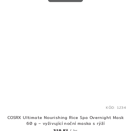
KÓD:
1234
COSRX Ultimate Nourishing Rice Spa Overnight Mask
60 g – vyživující noční maska s rýží
319 Kč
/ ks