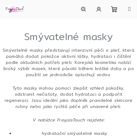
Přejít
na
obsah
Nákupn
Hledat
Přihlášení
Smývatelné masky
košík
Smývatelné masky představují intenzivní péči o pleť, která
pomáhá dodat pokožce aktivní látky, hydrataci i čištění
podle aktuálních potřeb pleti. Korejská kosmetika nabízí
široký výběr masek, které působí během krátké doby a po
použití se jednoduše oplachují vodou.
Tyto masky mohou pomoci zlepšit vzhled pokožky,
odstranit nečistoty, dodat hydrataci a podpořit
regeneraci. Jsou ideální jako doplněk pravidelné skincare
rutiny nebo jako rychlá péče při unavené pleti.
V nabídce FreyjasTouch najdete:
hydratační smývatelné masky