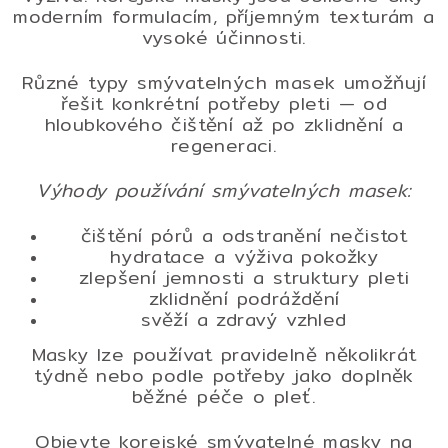
moderním formulacím, příjemným texturám a
í
vysoké účinnosti.
p
r
Různé typy smývatelných masek umožňují
v
řešit konkrétní potřeby pleti — od
k
hloubkového čištění až po zklidnění a
y
regeneraci.
v
ý
Výhody používání smývatelných masek:
p
i
čištění pórů a odstranění nečistot
s
hydratace a výživa pokožky
u
zlepšení jemnosti a struktury pleti
zklidnění podráždění
svěží a zdravý vzhled
Masky lze používat pravidelně několikrát
týdně nebo podle potřeby jako doplněk
běžné péče o pleť.
Objevte korejské smývatelné masky na