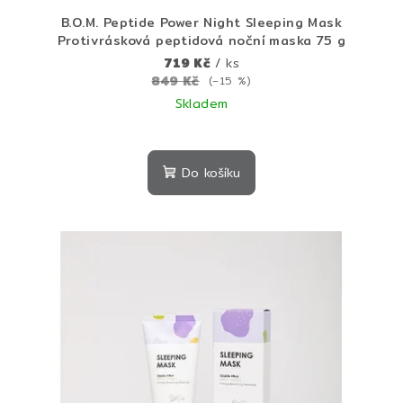
ů
B.O.M. Peptide Power Night Sleeping Mask
Protivrásková peptidová noční maska 75 g
719 Kč
/ ks
849 Kč
(–15 %)
Skladem
Do košíku