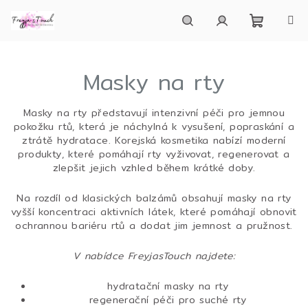
Přejít
na
obsah
Nákupn
Hledat
Přihlášení
Masky na rty
košík
Masky na rty představují intenzivní péči pro jemnou
pokožku rtů, která je náchylná k vysušení, popraskání a
ztrátě hydratace. Korejská kosmetika nabízí moderní
produkty, které pomáhají rty vyživovat, regenerovat a
zlepšit jejich vzhled během krátké doby.
Na rozdíl od klasických balzámů obsahují masky na rty
vyšší koncentraci aktivních látek, které pomáhají obnovit
ochrannou bariéru rtů a dodat jim jemnost a pružnost.
V nabídce FreyjasTouch najdete:
hydratační masky na rty
regenerační péči pro suché rty