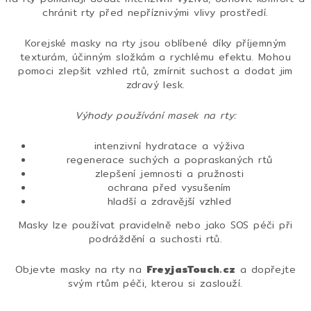
d
chránit rty před nepříznivými vlivy prostředí.
a
c
Korejské masky na rty jsou oblíbené díky příjemným
í
texturám, účinným složkám a rychlému efektu. Mohou
pomoci zlepšit vzhled rtů, zmírnit suchost a dodat jim
p
zdravý lesk.
r
v
Výhody používání masek na rty:
k
y
intenzivní hydratace a výživa
v
regenerace suchých a popraskaných rtů
ý
zlepšení jemnosti a pružnosti
p
ochrana před vysušením
i
hladší a zdravější vzhled
s
Masky lze používat pravidelně nebo jako SOS péči při
u
podráždění a suchosti rtů.
Objevte masky na rty na
FreyjasTouch.cz
a dopřejte
svým rtům péči, kterou si zaslouží.