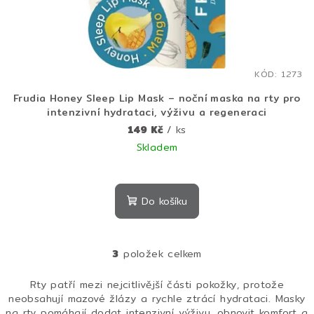
KÓD:
1273
Frudia Honey Sleep Lip Mask – noční maska na rty pro
intenzivní hydrataci, výživu a regeneraci
149 Kč
/ ks
Skladem
Do košíku
3
položek celkem
O
v
Rty patří mezi nejcitlivější části pokožky, protože
l
neobsahují mazové žlázy a rychle ztrácí hydrataci. Masky
á
na rty pomáhají dodat intenzivní výživu, obnovit komfort a