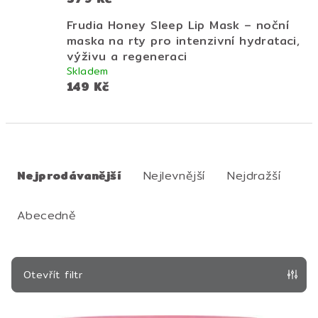
Frudia Honey Sleep Lip Mask – noční
maska na rty pro intenzivní hydrataci,
výživu a regeneraci
Skladem
149 Kč
Ř
a
Nejprodávanější
Nejlevnější
Nejdražší
z
e
Abecedně
n
í
p
Otevřít filtr
r
V
o