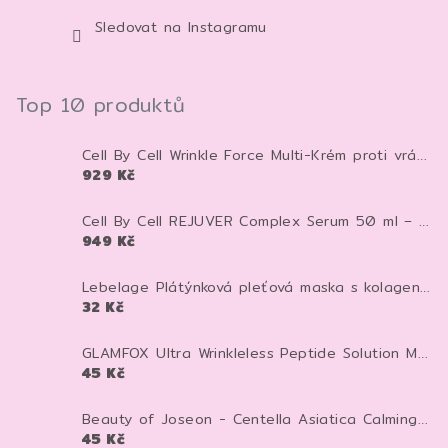
Sledovat na Instagramu
Top 10 produktů
Cell By Cell Wrinkle Force Multi-Krém proti vráskám 100 ml – anti-age krém pro zpevnění a hydrataci pleti
929 Kč
Cell By Cell REJUVER Complex Serum 50 ml – anti-age sérum pro zpevnění a regeneraci pleti
949 Kč
Lebelage Plátýnková pleťová maska s kolagenem Dr. Capsule Collagen Mask Pack 28 ml 1 ks
32 Kč
GLAMFOX Ultra Wrinkleless Peptide Solution Mask 25 g – peptidová pleťová maska pro vyhlazení, hydrataci a pevnější vzhled pleti
45 Kč
Beauty of Joseon - Centella Asiatica Calming Mask - Zklidňující textilní maska - 25 ml
45 Kč