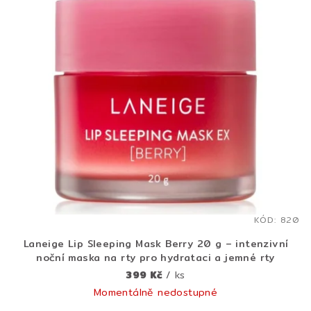
ý
d
p
u
i
k
s
t
p
ů
r
o
d
u
k
t
KÓD:
820
ů
Laneige Lip Sleeping Mask Berry 20 g – intenzivní
noční maska na rty pro hydrataci a jemné rty
399 Kč
/ ks
Momentálně nedostupné