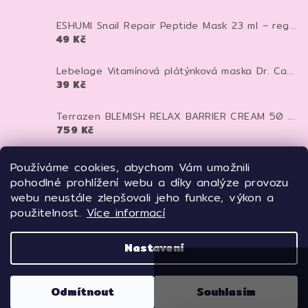
ESHUMI Snail Repair Peptide Mask 23 ml – regenerační plátýnková maska se šnečím mucinem a peptidy pro hydrataci a pevnější pleť
49 Kč
Lebelage Vitamínová plátýnková maska Dr. Capsule Vitamin Mask Pack 25 ml
39 Kč
Terrazen BLEMISH RELAX BARRIER CREAM 50 ml - pečující krém proti zarudnutí, kuperóze a rosacee
759 Kč
TERRAZEN PDRN Total Renew Mask 27 ml – regenerační liftingová maska s PDRN pro pevnější a mladistvější pleť
Používáme cookies, abychom Vám umožnili
125 Kč
pohodlné prohlížení webu a díky analýze provozu
webu neustále zlepšovali jeho funkce, výkon a
Meditime Batoxin Derma Lift Up Serum 50 ml – liftingové botox-like sérum pro pevnější a vyhlazenou pleť
použitelnost.
Více informací
669 Kč
Nastavení
Copyright 2026
Freyja'sTOUCH
. Všechna práva
vyhrazena.
Odmítnout
Souhlasím