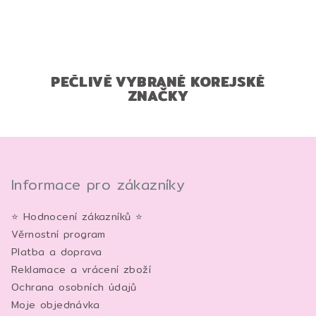
PEČLIVĚ VYBRANÉ KOREJSKÉ
ZNAČKY
Z
á
p
Informace pro zákazníky
a
⭐ Hodnocení zákazníků ⭐
t
Věrnostní program
í
Platba a doprava
Reklamace a vrácení zboží
Ochrana osobních údajů
Moje objednávka