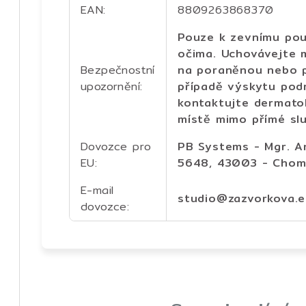
EAN
:
8809263868370
Pouze k zevnímu použ
očima. Uchovávejte 
Bezpečnostní
na poraněnou nebo 
upozornění
:
případě výskytu podr
kontaktujte dermato
místě mimo přímé slu
Dovozce pro
PB Systems - Mgr. A
EU
:
5648, 43003 - Chomu
E-mail
studio@zazvorkova.
dovozce
: