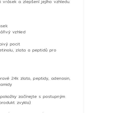
 vrásek a zlepšení jejího vzhledu.
ásek
ářivý vzhled
pivý pocit
etinolu, zlata a peptidů pro
p
ravé 24k zlato, p
eptidy, a
denosin,
ramidy
é pokožky začínejte s postupným
produkt zvykla)