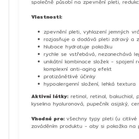
společně působí na zpevnění pleti, redukci
Vlastnosti:
zpevnění pleti, vyhlazení jemných vr
rozjasňuje a dodává pleti zdravý a z
hluboce hydratuje pokožku
rychle se vstřebává, nezanechává le
unikátní kombinace složek - s
pojení r
komplexní anti-aging efekt
protizánětlivé účinky
hypoalergenní složení, lehká textura
Aktivní látky:
r
etinol, retinal, bakuchiol, 
kyselina hyaluronová, pupečník asijský, ce
Vhodné pro:
všechny typy pleti (u citliv
zaváděním produktu - aby si pokožka na 