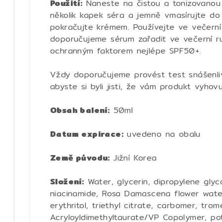
Použití:
Naneste na čistou a tonizovanou 
několik kapek séra a jemně vmasírujte do
pokračujte krémem. Používejte ve večerní 
doporučujeme sérum zařadit ve večerní ru
ochranným faktorem nejlépe SPF50+.
Vždy doporučujeme provést test snášenliv
abyste si byli jisti, že vám produkt vyhovu
Obsah balení:
50ml
Datum expirace:
uvedeno na obalu
Země původu:
Jižní Korea
Složení:
Water, glycerin, dipropylene glyco
niacinamide, Rosa Damascena flower water,
erythritol, triethyl citrate, carbomer, tr
Acryloyldimethyltaurate/VP Copolymer, pot