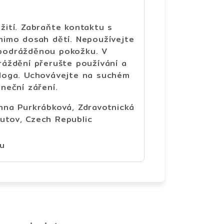
ití. Zabraňte kontaktu s
mimo dosah dětí. Nepoužívejte
podrážděnou pokožku. V
áždění přerušte používání a
loga. Uchovávejte na suchém
neční záření.
nna Purkrábková, Zdravotnická
tov, Czech Republic
eu