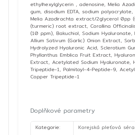
ethylhexylglycerin , adenosine, Melia Azad
gum, disodium EDTA, sodium polyacrylate,
Melia Azadirachta extract/2glycerol 0pp
(turmeric) root extract, Corallina Officinal
(10 ppm), Bakuchiol, Sodium Hyaluronate, 
Allium Sativum (Garlic) Onion Extract, Sorb
Hydrolyzed Hyaluronic Acid, Sclerotium Gum,
Phyllanthus Emblica Fruit Extract, Hyaluro
Extract, Acetylated Sodium Hyaluronate, H
Tripeptide-1, Palmitoyl-4-Peptide-9, Acety
Copper Tripeptide-1
Doplňkové parametry
Kategorie
:
Korejská pleťová séra