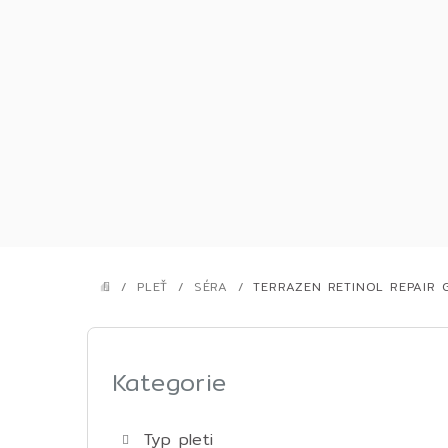
Přejít
na
obsah
/
PLEŤ
/
SÉRA
/
TERRAZEN RETINOL REPAIR
DOMŮ
P
o
Kategorie
Přeskočit
kategorie
s
Typ pleti