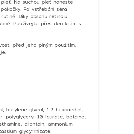
pleť. Na suchou pleť naneste
 pokožky. Po vstřebání séra
rutině. Díky obsahu retinolu
tině. Používejte přes den krém s
osti před jeho plným použitím,
je.
l, butylene glycol, 1,2-hexanediol,
 polyglyceryl-10 laurate, betaine,
omethamine, allantoin, ammonium
assium glycyrrhizate,