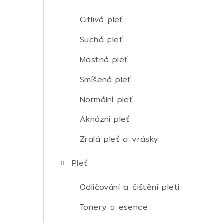
t
r
Citlivá pleť
a
Suchá pleť
n
Mastná pleť
n
Smíšená pleť
í
Normální pleť
p
Aknózní pleť
a
Zralá pleť a vrásky
n
Pleť
e
Odličování a čištění pleti
l
Tonery a esence