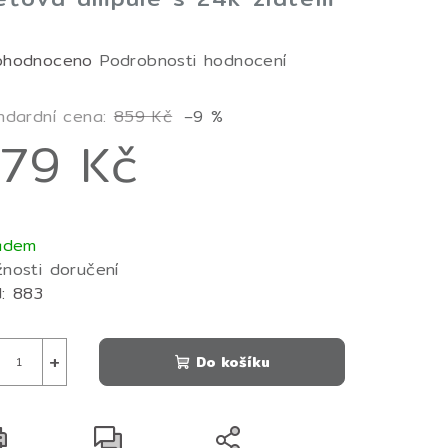
měrné
ohodnoceno
Podrobnosti hodnocení
nocení
duktu
ndardní cena:
859 Kč
–9 %
79 Kč
ná
zdiček.
a:
adem
nosti doručení
:
883
+
Do košíku