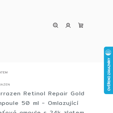
Hledat
Přihlášení
Nákupní
košík
ATEM
RAZEN
rrazen Retinol Repair Gold
poule 50 ml - Omlazující
eťová ampule s 24k zlatem