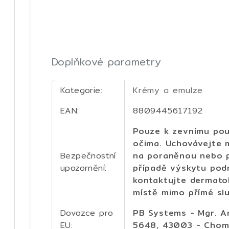
Doplňkové parametry
Kategorie
:
Krémy a emulze
EAN
:
8809445617192
Pouze k zevnímu použ
očima. Uchovávejte 
Bezpečnostní
na poraněnou nebo 
upozornění
:
případě výskytu podr
kontaktujte dermato
místě mimo přímé slu
Dovozce pro
PB Systems - Mgr. A
EU
:
5648, 43003 - Chomu