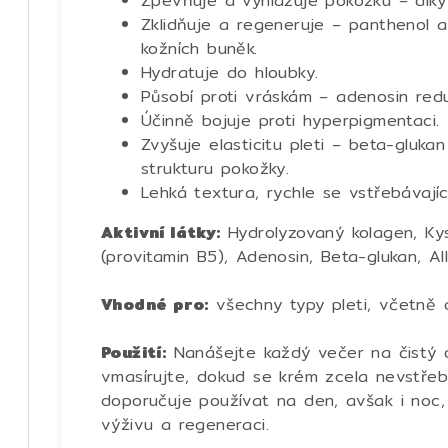
Zpevňuje a vyhlazuje pokožku – díky
Zklidňuje a regeneruje – panthenol a
kožních buněk.
Hydratuje do hloubky.
Působí proti vráskám – adenosin redu
Účinně bojuje proti hyperpigmentaci.
Zvyšuje elasticitu pleti – beta-glukan
strukturu pokožky.
Lehká textura, rychle se vstřebávajíc
Aktivní látky:
Hydrolyzovaný kolagen, Kys
(provitamin B5), Adenosin, Beta-glukan, Al
Vhodné pro:
všechny typy pleti, včetně c
Použití:
Nanášejte každý večer na čistý ob
vmasírujte, dokud se krém zcela nevstře
doporučuje používat na den, avšak i noc,
výživu a regeneraci.