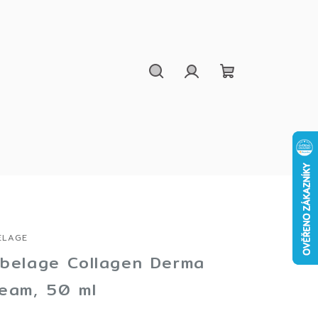
Hledat
Přihlášení
Nákupní
košík
ELAGE
belage Collagen Derma
eam, 50 ml