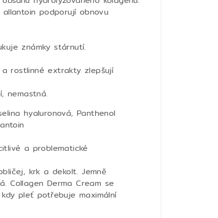
 obsahu hydrolyzovaného kolagenu.
 allantoin podporují obnovu
kuje známky stárnutí.
 a rostlinné extrakty zlepšují
í, nemastná.
elina hyaluronová, Panthenol
lantoin
itlivé a problematické
ličej, krk a dekolt. Jemně
bá.
Collagen Derma Cream se
 kdy pleť potřebuje maximální