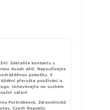
ití. Zabraňte kontaktu s
mimo dosah dětí. Nepoužívejte
podrážděnou pokožku. V
áždění přerušte používání a
loga. Uchovávejte na suchém
neční záření.
nna Purkrábková, Zdravotnická
tov, Czech Republic