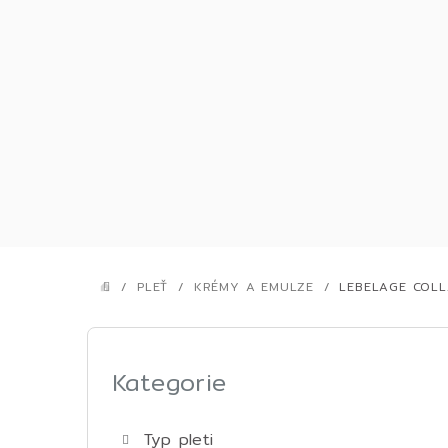
Přejít
na
obsah
/
PLEŤ
/
KRÉMY A EMULZE
/
LEBELAGE COL
DOMŮ
P
o
Kategorie
Přeskočit
kategorie
s
Typ pleti