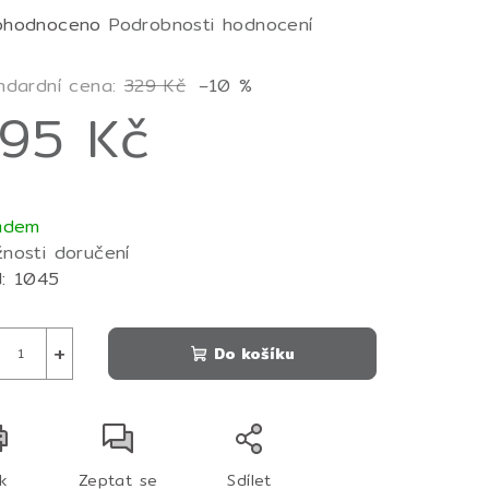
měrné
ohodnoceno
Podrobnosti hodnocení
nocení
duktu
ndardní cena:
329 Kč
–10 %
95 Kč
ná
zdiček.
a:
adem
nosti doručení
:
1045
+
Do košíku
sk
Zeptat se
Sdílet