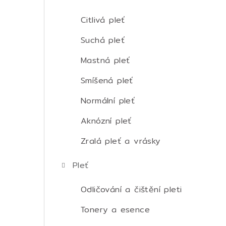
t
r
Citlivá pleť
a
Suchá pleť
n
Mastná pleť
n
Smíšená pleť
í
Normální pleť
p
Aknózní pleť
a
Zralá pleť a vrásky
n
Pleť
e
Odličování a čištění pleti
l
Tonery a esence