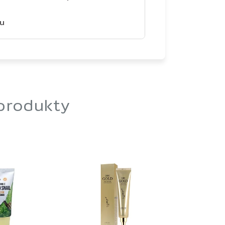
eu
 produkty