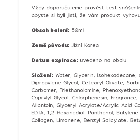
Vždy doporučujeme provést test snášenliv
abyste si byli jisti, že vám produkt vyhov
Obsah balení:
50ml
Země původu:
Jižní Korea
Datum expirace:
uvedeno na obalu
Složení:
Water, Glycerin, Isohexadecane, 
Dipropylene Glycol, Cetearyl Olivate, Sorb
Carbomer, Triethanolamine, Phenoxyethanol,
Caprylyl Glycol, Chlorphenesin, Fragrance,
Allantoin, Glyceryl Acrylate/Acrylic Acid 
EDTA, 1,2-Hexanediol, Panthenol, Butylene 
Collagen, Limonene, Benzyl Salicylate, Bet