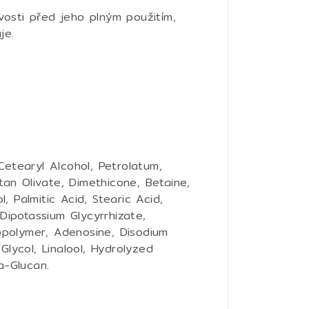
osti před jeho plným použitím,
uje.
Cetearyl Alcohol, Petrolatum,
itan Olivate, Dimethicone, Betaine,
 Palmitic Acid, Stearic Acid,
 Dipotassium Glycyrrhizate,
Copolymer, Adenosine, Disodium
Glycol, Linalool, Hydrolyzed
a-Glucan.