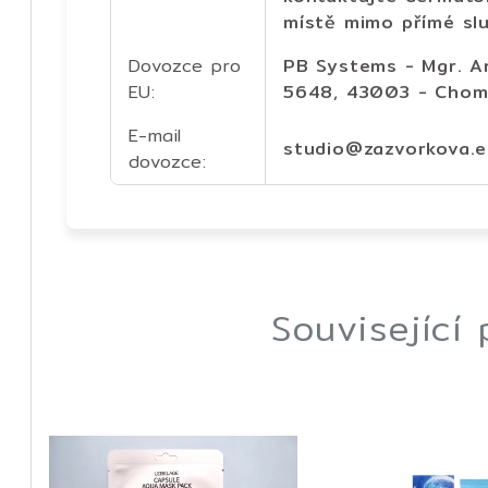
místě mimo přímé slu
Dovozce pro
PB Systems - Mgr. A
EU
:
5648, 43003 - Chomu
E-mail
studio@zazvorkova.
dovozce
:
Související