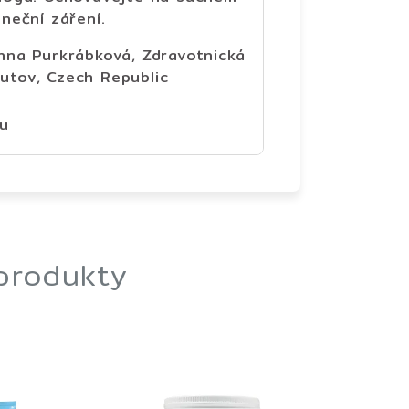
neční záření.
nna Purkrábková, Zdravotnická
tov, Czech Republic
eu
 produkty