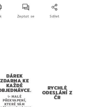
sk
Zeptat se
Sdílet
DÁREK
ZDARMA KE
KAŽDÉ
RYCHLÉ
OBJEDNÁVCE.
ODESLÁNÍ Z
ČR
✨ MALÉ
PŘEKVAPENÍ,
KTERÉ VÁM