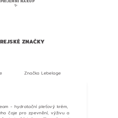
PŘÍJEMNÍ NÁKUP
✨
OREJSKÉ ZNAČKY
e
Značka
Lebelage
eam - hydratační pleťový krém,
ého čaje pro zpevnění, výživu a