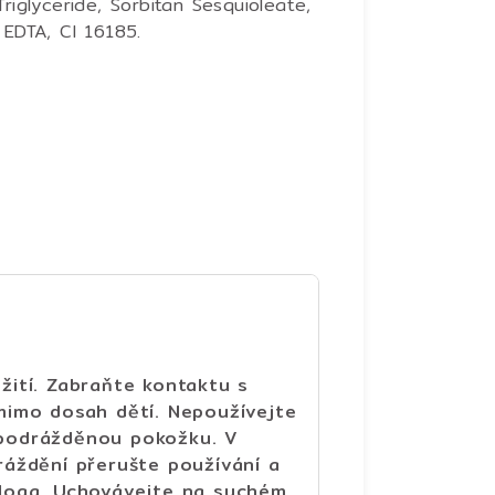
riglyceride, Sorbitan Sesquioleate,
 EDTA, CI 16185.
ití. Zabraňte kontaktu s
mimo dosah dětí. Nepoužívejte
podrážděnou pokožku. V
áždění přerušte používání a
loga. Uchovávejte na suchém