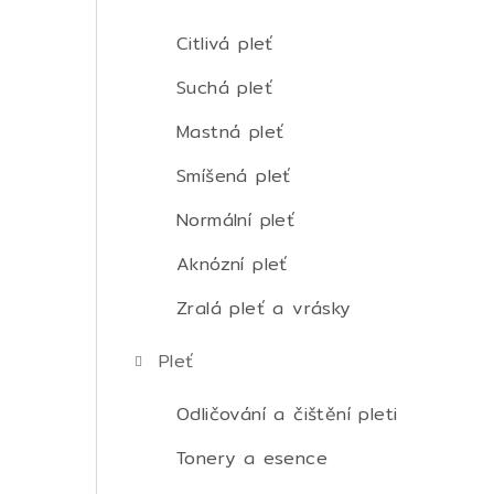
t
r
Citlivá pleť
a
Suchá pleť
n
Mastná pleť
n
Smíšená pleť
í
Normální pleť
p
Aknózní pleť
a
Zralá pleť a vrásky
n
Pleť
e
Odličování a čištění pleti
l
Tonery a esence