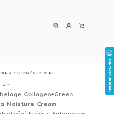
Hledat
Přihlášení
Nákupní
košík
ENEM A ZELENÝM ČAJEM 70 ML
ELAGE
belage Collagen+Green
a Moisture Cream
dratační krém s kolagenem