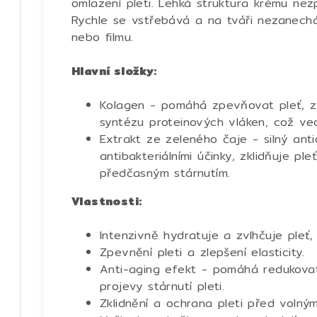
omlazení pleti. Lehká struktura krému ne
Rychle se vstřebává a na tváři nezanech
nebo filmu.
Hlavní složky:
Kolagen - p
omáhá zpevňovat pleť, zvy
syntézu proteinových vláken, což ve
Extrakt ze zeleného čaje - s
ilný ant
antibakteriálními účinky, zklidňuje p
předčasným stárnutím.
Vlastnosti:
Intenzivně hydratuje a zvlhčuje pleť
Zpevnění pleti a zlepšení elasticity.
Anti-aging efekt - pomáhá redukova
projevy stárnutí pleti.
Zklidnění a ochrana pleti před volným