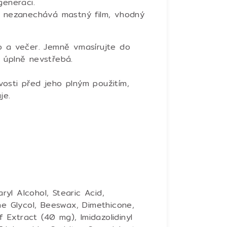
generaci.
, nezanechává mastný film, vhodný
o a večer.
Jemně vmasírujte do
 úplně nevstřebá.
osti před jeho plným použitím,
uje.
aryl Alcohol, Stearic Acid,
ne Glycol, Beeswax, Dimethicone,
f Extract (40 mg), Imidazolidinyl