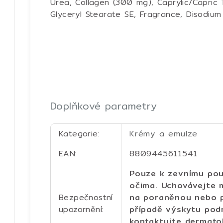
Urea, Collagen (300 mg), Caprylic/Capric T
Glyceryl Stearate SE, Fragrance, Disodium
Doplňkové parametry
Kategorie
:
Krémy a emulze
EAN
:
8809445611541
Pouze k zevnímu použ
očima. Uchovávejte 
Bezpečnostní
na poraněnou nebo 
upozornění
:
případě výskytu podr
kontaktujte dermato