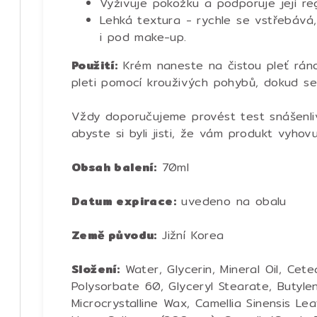
Vyživuje pokožku a podporuje její re
Lehká textura - rychle se vstřebává
i pod make-up.
Použití:
Krém naneste na čistou pleť rán
pleti pomocí krouživých pohybů, dokud se
Vždy doporučujeme provést test snášenliv
abyste si byli jisti, že vám produkt vyhov
Obsah balení:
70ml
Datum expirace:
uvedeno na obalu
Země původu:
Jižní Korea
Složení:
Water, Glycerin, Mineral Oil, Cete
Polysorbate 60, Glyceryl Stearate, Butyle
Microcrystalline Wax, Camellia Sinensis Lea