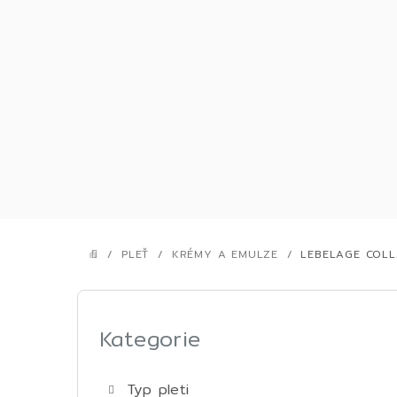
Přejít
na
obsah
/
PLEŤ
/
KRÉMY A EMULZE
/
LEBELAGE COLL
DOMŮ
P
o
Kategorie
Přeskočit
kategorie
s
Typ pleti