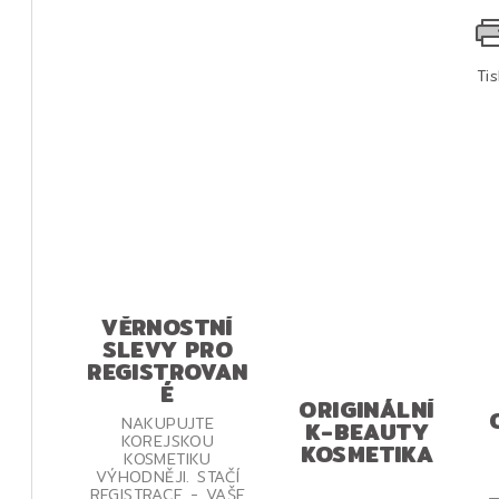
Ti
VĚRNOSTNÍ
SLEVY PRO
REGISTROVAN
É
ORIGINÁLNÍ
NAKUPUJTE
K-BEAUTY
KOREJSKOU
KOSMETIKA
KOSMETIKU
VÝHODNĚJI. STAČÍ
REGISTRACE - VAŠE