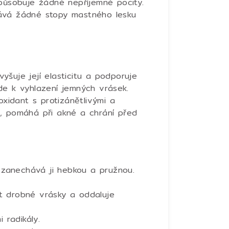
způsobuje žádné nepříjemné pocity.
ává žádné stopy mastného lesku
šuje její elasticitu a podporuje
de k vyhlazení jemných vrásek.
ioxidant s protizánětlivými a
leť, pomáhá při akné a chrání před
, zanechává ji hebkou a pružnou.
t drobné vrásky a oddaluje
i radikály.