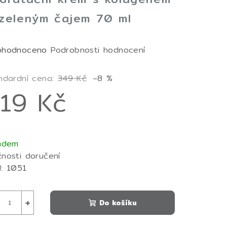
zeleným čajem 70 ml
měrné
ohodnoceno
Podrobnosti hodnocení
nocení
duktu
ndardní cena:
349 Kč
–8 %
19 Kč
ná
zdiček.
a:
adem
nosti doručení
:
1051
+
Do košíku