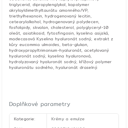
triglycerid, dipropylenglykol, kopolymer
akryloyldimethyltaurátu amonného/VP,
triethylhexanoin, hydrogenovaný lecitin,
cetearylalkohol, hydrogenovaný polydecen,
fosfolipidy, skvalan, cholesterol, polyglyceryl-10
oleát, asiatikosid, fytosfingosin, kyselina asijská,
madecasová Kyselina hyaluronát sodný, extrakt z
kůry eucommia ulmoides, beta-glukan,
hydroxypropyltrimonium-hyaluronát, acetylovaný
hyaluronát sodný, kyselina hyaluronová,
hydrolyzovaný hyaluronát sodný, křížový polymer
hyaluronátu sodného, hyaluronát draselný.
Doplňkové parametry
Kategorie
:
Krémy a emulze