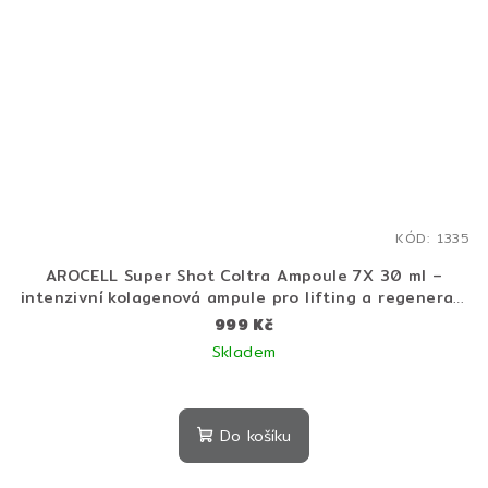
KÓD:
1335
AROCELL Super Shot Coltra Ampoule 7X 30 ml –
intenzivní kolagenová ampule pro lifting a regeneraci
pleti
999 Kč
Skladem
Do košíku