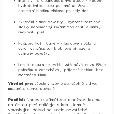
Intenzivní a dlouhodobá hydratace - Moderní
hydratační komplex pomáhá udržovat
optimální hladinu vlhkosti po celý den.
Zklidnění citlivé pokožky - Vybrané rostlinné
složky napomáhají zmírnit zarudnutí a snižují
reaktivitu pleti.
Podpora kožní bariéry - Lipidové složky a
ceramidy přispívají k obnově přirozené
ochrany pokožky.
Lehká textura se rychle vstřebává, nezatěžuje
pokožku a zanechává ji příjemně hebkou bez
mastného filmu.
Vhodné pro:
všechny typy pleti, včetně citlivé,
mastné a dehydratované
Použití:
Naneste přiměřené množství krému
na čistou pleť obličeje a krku. Jemně
vmasírujte, dokud se zcela nevstřebá.