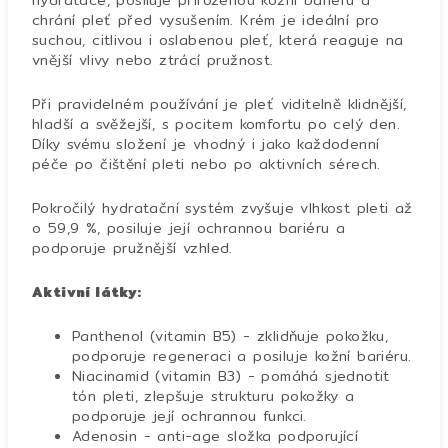
hydratace, posiluje přirozenou kožní bariéru a
chrání pleť před vysušením. Krém je ideální pro
suchou, citlivou i oslabenou pleť, která reaguje na
vnější vlivy nebo ztrácí pružnost.
Při pravidelném používání je pleť viditelně klidnější,
hladší a svěžejší, s pocitem komfortu po celý den.
Díky svému složení je vhodný i jako každodenní
péče po čištění pleti nebo po aktivních sérech.
Pokročilý hydratační systém zvyšuje vlhkost pleti až
o 59,9 %, posiluje její ochrannou bariéru a
podporuje pružnější vzhled.
Aktivní látky:
Panthenol (vitamin B5) - zklidňuje pokožku,
podporuje regeneraci a posiluje kožní bariéru.
Niacinamid (vitamin B3) - pomáhá sjednotit
tón pleti, zlepšuje strukturu pokožky a
podporuje její ochrannou funkci.
Adenosin - anti-age složka podporující