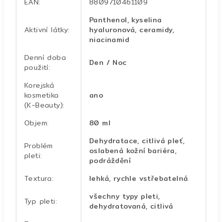
EAN
:
8809710461109
Panthenol, kyselina
Aktivní látky
:
hyaluronová, ceramidy,
niacinamid
Denní doba
Den / Noc
použití
:
Korejská
kosmetika
ano
(K-Beauty)
:
Objem
:
80 ml
Dehydratace, citlivá pleť,
Problém
oslabená kožní bariéra,
pleti
:
podráždění
Textura
:
lehká, rychle vstřebatelná
všechny typy pleti,
Typ pleti
:
dehydratovaná, citlivá