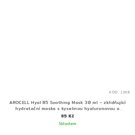
hvězdiček.
KÓD:
1368
AROCELL Hyal B5 Soothing Mask 30 ml – zklidňující
hydratační maska s kyselinou hyaluronovou a
panthenolem
95 Kč
Skladem