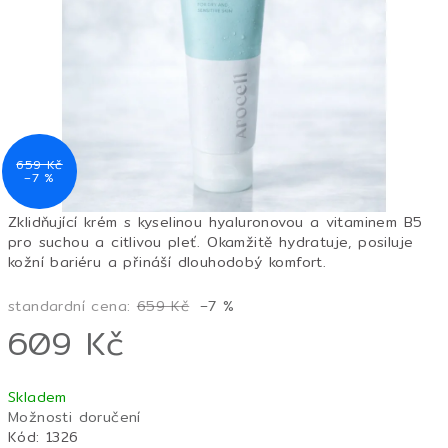
hvězdiček.
659 Kč
–7 %
Zklidňující krém s kyselinou hyaluronovou a vitaminem B5
pro suchou a citlivou pleť. Okamžitě hydratuje, posiluje
kožní bariéru a přináší dlouhodobý komfort.
standardní cena:
659 Kč
–7 %
609 Kč
Měrná
Skladem
cena:
Možnosti doručení
Kód:
1326