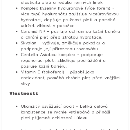
elasticitu pleti a redukci jemných linek.
Komplex kyseliny hyaluronové (více forem) -
více typů hyaluronátu zajišťuje víceúrovňovou
hydrataci, zlepšuje pružnost pleti a pomáhá
udržet vlhkost v pokožce.
Ceramid NP - posiluje ochrannou kožní bariéru
a chrání pleť před ztrátou hydratace.
Skvalan - vyživuje, změkčuje pokožku a
podporuje její přirozenou rovnováhu.
Centella Asiatica komplex - podporuje
regeneraci pleti, zklidňuje podráždění a
posiluje kožní bariéru.
Vitamin E (tokoferol) - působí jako
antioxidant, pomáhá chránit pleť před vnějšími
vlivy.
Vlastnosti:
Okamžitý osvěžující pocit - Lehká gelová
konzistence se rychle vstřebává a přináší
pleti příjemné ochlazení i úlevu.