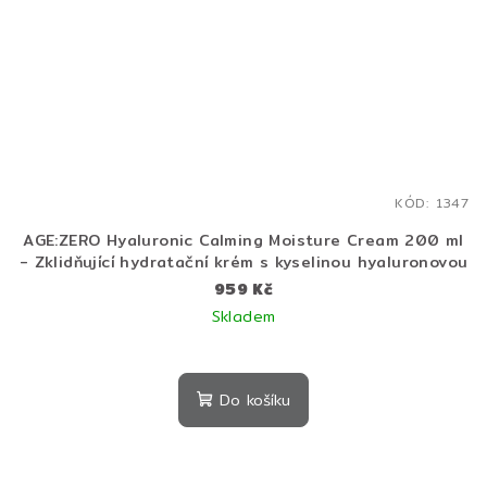
KÓD:
1347
AGE:ZERO Hyaluronic Calming Moisture Cream 200 ml
- Zklidňující hydratační krém s kyselinou hyaluronovou
959 Kč
Skladem
Průměrné
hodnocení
produktu
Do košíku
je
5,0
z
5