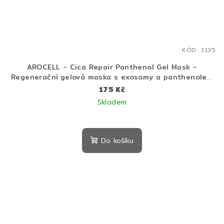
KÓD:
1135
AROCELL - Cica Repair Panthenol Gel Mask -
Regenerační gelová maska s exosomy a panthenolem
25 g
175 Kč
Skladem
Do košíku