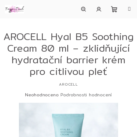
Přejít
na
obsah
Nákupn
Hledat
Přihlášení
AROCELL Hyal B5 Soothing
košík
Cream 80 ml – zklidňující
hydratační barrier krém
pro citlivou pleť
AROCELL
Průměrné
Neohodnoceno
Podrobnosti hodnocení
hodnocení
produktu
je
0,0
z
5