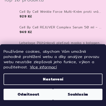
Cell By Cell Wrinkle Force Multi-Krém proti vráskám 100 ml – anti-age krém pro zpevnění a hydrataci pleti
929 Kč
Cell By Cell REJUVER Complex Serum 50 ml – anti-age sérum pro zpevnění a regeneraci pleti
949 Kč
Lebelage Plátýnková pleťová maska s kolagenem Dr. Capsule Collagen Mask Pack 28 ml 1 ks
32 Kč
Používáme cookies, abychom Vám umožnili
pohodlné prohlížení webu a díky analýze provozu
GLAMFOX Ultra Wrinkleless Peptide Solution Mask 25 g – peptidová pleťová maska pro vyhlazení, hydrataci a pevnější vzhled pleti
webu neustále zlepšovali jeho funkce, výkon a
45 Kč
použitelnost.
Více informací
Beauty of Joseon - Centella Asiatica Calming Mask - Zklidňující textilní maska - 25 ml
45 Kč
Nastavení
ESHUMI Snail Repair Peptide Mask 23 ml – regenerační plátýnková maska se šnečím mucinem a peptidy pro hydrataci a pevnější pleť
Odmítnout
Souhlasím
49 Kč
Lebelage Vitamínová plátýnková maska Dr. Capsule Vitamin Mask Pack 25 ml