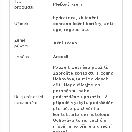
Typ
Pleťový krém
produktu
:
hydratace, zklidnění,
Účinek
:
ochrana kožní bariéry, anti-
age, regenerace
Země
Jižní Korea
původu
:
značka
:
Arocell
Pouze k zevnímu použití.
Zabraňte kontaktu s očima.
Uchovávejte mimo dosah
dětí. Nepoužívejte na
poraněnou nebo
Bezpečnostní
podrážděnou pokožku. V
upozornění
:
případě výskytu podráždění
přerušte používání a
kontaktujte dermatologa.
Uchovávejte na suchém
místě mimo přímé sluneční