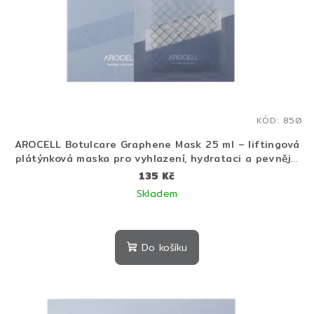
KÓD:
850
AROCELL Botulcare Graphene Mask 25 ml – liftingová
plátýnková maska pro vyhlazení, hydrataci a pevnější
pleť
135 Kč
Skladem
Do košíku