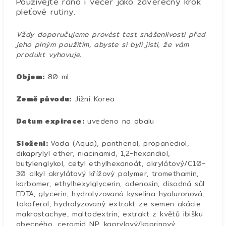
Používejte ráno i večer jako závěrečný krok
pleťové rutiny.
Vždy doporučujeme provést test snášenlivosti před
jeho plným použitím, abyste si byli jisti, že vám
produkt vyhovuje.
Objem:
80 ml
Země původu:
Jižní Korea
Datum expirace:
uvedeno na obalu
Složení:
Voda (Aqua), panthenol, propanediol,
dikaprylyl ether, niacinamid, 1,2-hexandiol,
butylenglykol, cetyl ethylhexanoát, akrylátový/C10-
30 alkyl akrylátový křížový polymer, tromethamin,
karbomer, ethylhexylglycerin, adenosin, disodná sůl
EDTA, glycerin, hydrolyzovaná kyselina hyaluronová,
tokoferol, hydrolyzovaný extrakt ze semen akácie
makrostachye, maltodextrin, extrakt z květů ibišku
obecného, ceramid NP, kaprylový/kaprinový