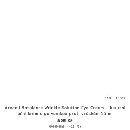
KÓD:
1380
Arocell Botulcare Wrinkle Solution Eye Cream – luxusní
oční krém s galvanikou proti vráskám 15 ml
825 Kč
949 Kč
(–13 %)