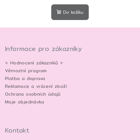
Do košíku
Z
á
p
Informace pro zákazníky
a
⭐ Hodnocení zákazníků ⭐
t
Věrnostní program
í
Platba a doprava
Reklamace a vrácení zboží
Ochrana osobních údajů
Moje objednávka
Kontakt