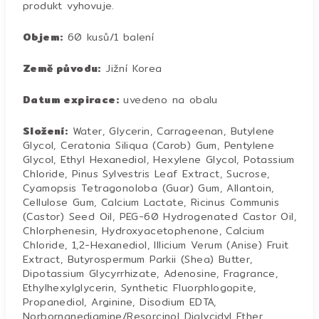
produkt vyhovuje.
Objem:
60 kusů/1 balení
Země původu:
Jižní Korea
Datum expirace:
uvedeno na obalu
Složení:
Water, Glycerin, Carrageenan, Butylene
Glycol, Ceratonia Siliqua (Carob) Gum, Pentylene
Glycol, Ethyl Hexanediol, Hexylene Glycol, Potassium
Chloride, Pinus Sylvestris Leaf Extract, Sucrose,
Cyamopsis Tetragonoloba (Guar) Gum, Allantoin,
Cellulose Gum, Calcium Lactate, Ricinus Communis
(Castor) Seed Oil, PEG-60 Hydrogenated Castor Oil,
Chlorphenesin, Hydroxyacetophenone, Calcium
Chloride, 1,2-Hexanediol, Illicium Verum (Anise) Fruit
Extract, Butyrospermum Parkii (Shea) Butter,
Dipotassium Glycyrrhizate, Adenosine, Fragrance,
Ethylhexylglycerin, Synthetic Fluorphlogopite,
Propanediol, Arginine, Disodium EDTA,
Norbornanediamine/Resorcinol Diglycidyl Ether