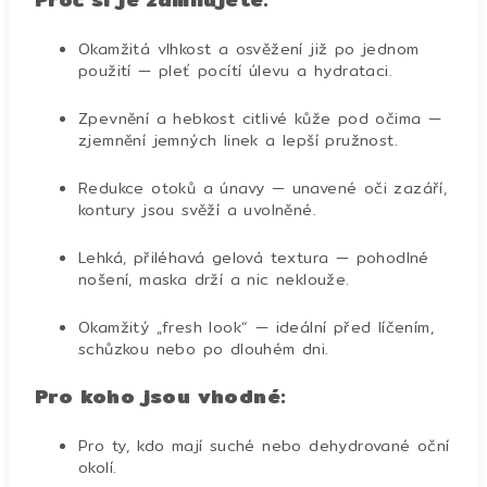
Okamžitá vlhkost a osvěžení již po jednom
použití — pleť pocítí úlevu a hydrataci.
Zpevnění a hebkost citlivé kůže pod očima —
zjemnění jemných linek a lepší pružnost.
Redukce otoků a únavy — unavené oči zazáří,
kontury jsou svěží a uvolněné.
Lehká, přiléhavá gelová textura — pohodlné
nošení, maska drží a nic neklouže.
Okamžitý „fresh look“ — ideální před líčením,
schůzkou nebo po dlouhém dni.
Pro koho jsou vhodné:
Pro ty, kdo mají suché nebo dehydrované oční
okolí.