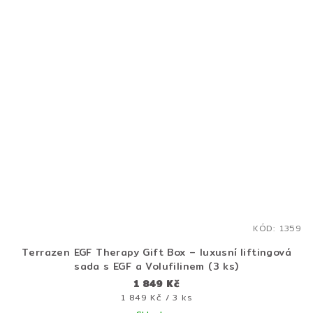
KÓD:
1359
Terrazen EGF Therapy Gift Box – luxusní liftingová
sada s EGF a Volufilinem (3 ks)
1 849 Kč
Měrná
1 849 Kč / 3 ks
cena: