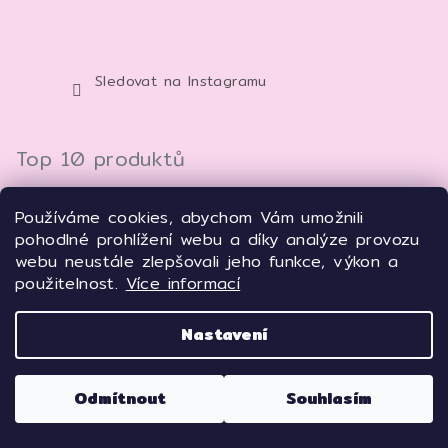
Sledovat na Instagramu
Top 10 produktů
Cell By Cell Wrinkle Force Multi-Krém proti vráskám 100 ml – anti-age krém pro zpevnění a hydrataci pleti
Používáme cookies, abychom Vám umožnili
929 Kč
pohodlné prohlížení webu a díky analýze provozu
webu neustále zlepšovali jeho funkce, výkon a
Cell By Cell REJUVER Complex Serum 50 ml – anti-age sérum pro zpevnění a regeneraci pleti
použitelnost.
Více informací
949 Kč
Nastavení
Lebelage Plátýnková pleťová maska s kolagenem Dr. Capsule Collagen Mask Pack 28 ml 1 ks
32 Kč
Odmítnout
Souhlasím
GLAMFOX Ultra Wrinkleless Peptide Solution Mask 25 g – peptidová pleťová maska pro vyhlazení, hydrataci a pevnější vzhled pleti
45 Kč