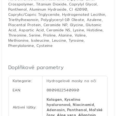
Crosspolymer, Titanium Dioxide, Caprylyl Glycol,
Panthenol, Aluminum Hydroxide, CI 42090,
Caprylic/Capric Triglyceride, Hydrogenated Lecithin,
Triethylhexanoin, Polyglyceryl-10 Oleate, Azulene,
Placental Protein, Ceramide NP, Glycine, Glutamic
Acid, Aspartic Acid, Ceramide NS, Lysine, Histidine,
Threonine, Serine, Proline, Alanine, Valine,
Methionine, Isoleucine, Leucine, Tyrosine,
Phenylalanine, Cysteine
Doplňkové parametry
Kategorie
:
Hydrogelové masky na oči
EAN
:
8809822540990
Kolagen, Kyselina
hyaluronová, Niacinamid,
Aktivní látky
:
Adenosin, Panthenol, Mořské
řasy, Aloe vera, Allantoin