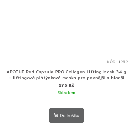
KÓD:
1252
APOTHE Red Capsule PRO Collagen Lifting Mask 34 g
- liftingová plátýnková maska pro pevnější a hladší
pleť
175 Kč
Skladem
Do košíku