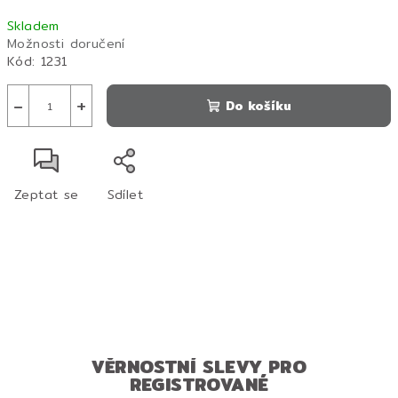
Měrná
Skladem
cena:
Možnosti doručení
Kód:
1231
−
+
Do košíku
Zeptat se
Sdílet
VĚRNOSTNÍ SLEVY PRO
REGISTROVANÉ