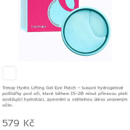
hvězdiček.
Trimay Hydro Lifting Gel Eye Patch – luxusní hydrogelové
polštářky pod oči, které během 15–20 minut přinesou pleti
osvěžující hydrataci, zpevnění a viditelnou úlevu unaveným
očím.
579 Kč