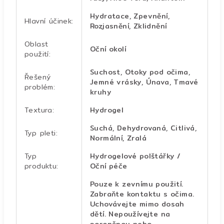
Hydratace, Zpevnění,
Hlavní účinek
:
Rozjasnění, Zklidnění
Oblast
Oční okolí
použití
:
Suchost, Otoky pod očima,
Řešený
Jemné vrásky, Únava, Tmavé
problém
:
kruhy
Textura
:
Hydrogel
Suchá, Dehydrovaná, Citlivá,
Typ pleti
:
Normální, Zralá
Typ
Hydrogelové polštářky /
produktu
:
Oční péče
Pouze k zevnímu použití.
Zabraňte kontaktu s očima.
Uchovávejte mimo dosah
dětí. Nepoužívejte na