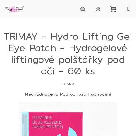
Přejít
na
obsah
Nákupn
Hledat
Přihlášení
TRIMAY - Hydro Lifting Gel
košík
Eye Patch - Hydrogelové
liftingové polštářky pod
oči - 60 ks
TRIMAY
Průměrné
Neohodnoceno
Podrobnosti hodnocení
hodnocení
produktu
je
0,0
z
5