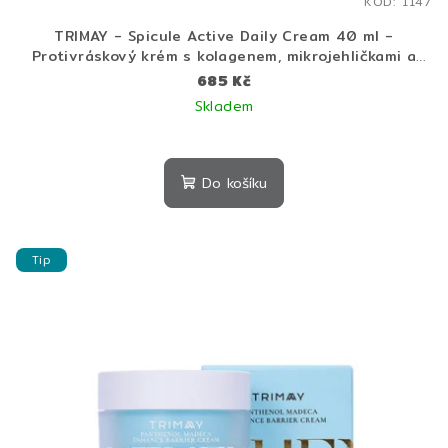
KÓD:
1147
TRIMAY - Spicule Active Daily Cream 40 ml -
Protivráskový krém s kolagenem, mikrojehličkami a
peptidy
685 Kč
Skladem
Do košíku
Tip