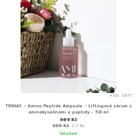
KÓD:
1075
TRIMAY - Amino Peptide Ampoule - Liftingové sérum s
aminokyselinami a peptidy - 50 ml
609 Kč
659 Kč
(–7 %)
Skladem