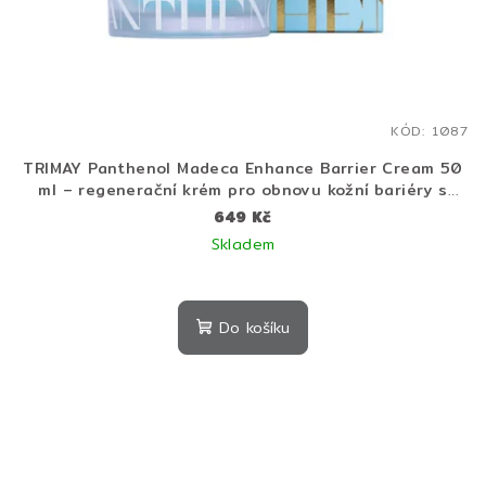
KÓD:
1087
TRIMAY Panthenol Madeca Enhance Barrier Cream 50
ml – regenerační krém pro obnovu kožní bariéry s
panthenolem a centellou
649 Kč
Skladem
Průměrné
hodnocení
produktu
Do košíku
je
5,0
z
5
hvězdiček.