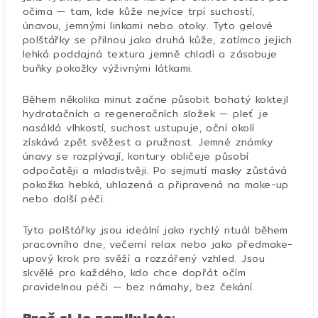
očima — tam, kde kůže nejvíce trpí suchostí,
únavou, jemnými linkami nebo otoky. Tyto gelové
polštářky se přilnou jako druhá kůže, zatímco jejich
lehká poddajná textura jemně chladí a zásobuje
buňky pokožky výživnými látkami.
Během několika minut začne působit bohatý koktejl
hydratačních a regeneračních složek — pleť je
nasáklá vlhkostí, suchost ustupuje, oční okolí
získává zpět svěžest a pružnost. Jemné známky
únavy se rozplývají, kontury obličeje působí
odpočatěji a mladistvěji. Po sejmutí masky zůstává
pokožka hebká, uhlazená a připravená na make-up
nebo další péči.
Tyto polštářky jsou ideální jako rychlý rituál během
pracovního dne, večerní relax nebo jako předmake-
upový krok pro svěží a rozzářený vzhled. Jsou
skvělé pro každého, kdo chce dopřát očím
pravidelnou péči — bez námahy, bez čekání.
Proč si je zamilujete: