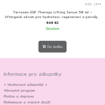
KÓD:
1374
Terrazen EGF Therapy Lifting Serum 50 ml –
liftingové sérum pro hydrataci, regeneraci a pevnější
vzhled pleti
949 Kč
Skladem
Do košíku
Z
á
p
Informace pro zákazníky
a
⭐ Hodnocení zákazníků ⭐
t
Věrnostní program
í
Platba a doprava
Reklamace a vrácení zboží