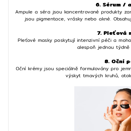
6. Sérum / 
Ampule a séra jsou koncentrované produkty zam
jsou pigmentace, vrásky nebo akné. Obsahuj
7. Pleťová
Pleťové masky poskytují intenzivní péči a mohou
alespoň jednou týdně 
8. Oční 
Oční krémy jsou speciálně formulovány pro jem
výskyt tmavých kruhů, oto