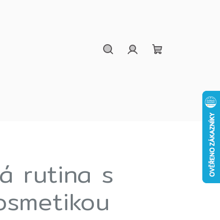
Hledat
Přihlášení
Nákupní
košík
á rutina s
osmetikou