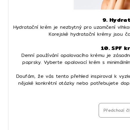
9. Hydra
Hydratační krém je nezbytný pro uzamčení vlhkos
Korejské hydratační krémy jsou čas
10. SPF k
Denní používání opalovacího krému je zásadn
paprsky. Vyberte opalovací krém s minimáln
Doufám, že vás tento přehled inspiroval k vyz
nějaké konkrétní otázky nebo potřebujete do
Předchozí č