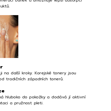
generaci buněk a umožňuje lepší absorpci
uktů.
er
i na další kroky. Korejské tonery jsou
od tradičních západních tonerů.
ce
iká hluboko do pokožky a dodává jí aktivní
taci a pružnost pleti.