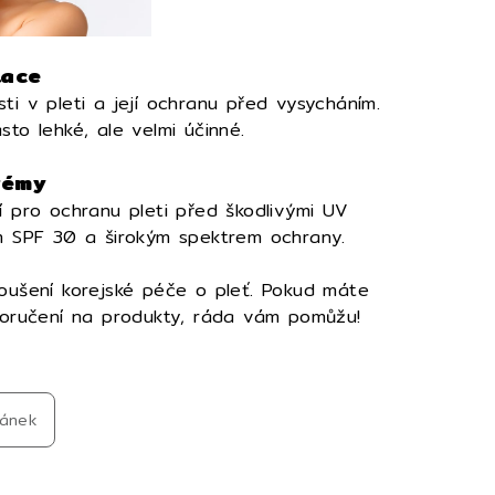
tace
ti v pleti a její ochranu před vysycháním.
to lehké, ale velmi účinné.
rémy
í pro ochranu pleti před škodlivými UV
ím SPF 30 a širokým spektrem ochrany.
koušení korejské péče o pleť. Pokud máte
poručení na produkty, ráda vám pomůžu!
lánek