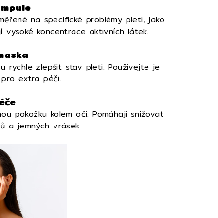
ampule
ěřené na specifické problémy pleti, jako
í vysoké koncentrace aktivních látek.
 maska
 rychle zlepšit stav pleti. Používejte je
pro extra péči.
péče
nou pokožku kolem očí. Pomáhají snižovat
ků a jemných vrásek.