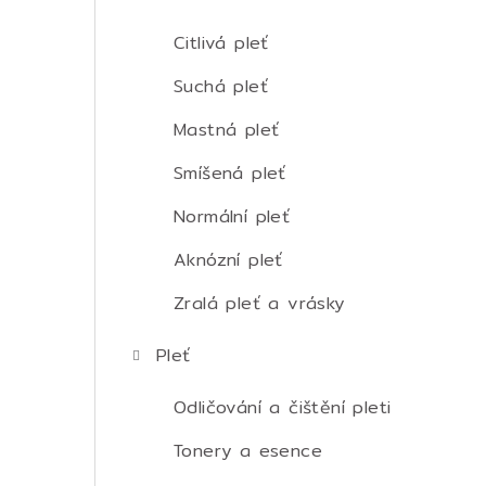
t
r
Citlivá pleť
a
Suchá pleť
n
Mastná pleť
n
Smíšená pleť
í
Normální pleť
p
Aknózní pleť
a
Zralá pleť a vrásky
n
Pleť
e
Odličování a čištění pleti
l
Tonery a esence