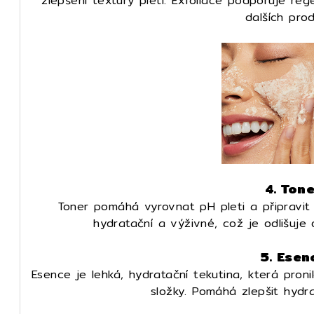
zlepšení textury pleti. Exfoliace podporuje re
dalších prod
4. Ton
Toner pomáhá vyrovnat pH pleti a připravit j
hydratační a výživné, což je odlišuje 
5. Esen
Esence je lehká, hydratační tekutina, která pron
složky. Pomáhá zlepšit hydra