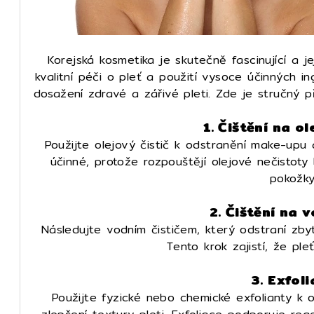
Korejská kosmetika je skutečně fascinující a je
kvalitní péči o pleť a použití vysoce účinných in
dosažení zdravé a zářivé pleti. Zde je stručný p
1. Čištění na o
Použijte olejový čistič k odstranění make-upu a
účinné, protože rozpouštějí olejové nečistoty 
pokožky
2. Čištění na 
Následujte vodním čističem, který odstraní zby
Tento krok zajistí, že ple
3. Exfol
Použijte fyzické nebo chemické exfolianty k