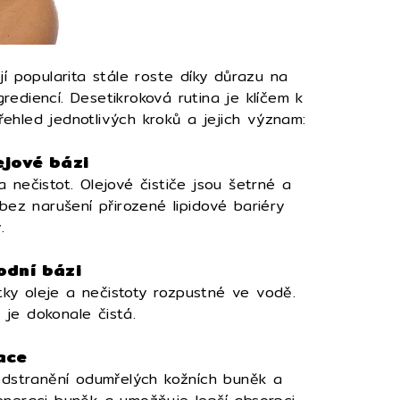
jí popularita stále roste díky důrazu na
grediencí. Desetikroková rutina je klíčem k
řehled jednotlivých kroků a jejich význam:
lejové bázi
 nečistot. Olejové čističe jsou šetrné a
bez narušení přirozené lipidové bariéry
.
vodní bázi
tky oleje a nečistoty rozpustné ve vodě.
ť je dokonale čistá.
iace
 odstranění odumřelých kožních buněk a