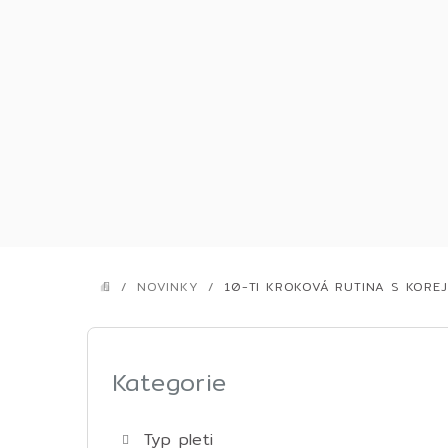
Přejít
na
obsah
/
NOVINKY
/
10-TI KROKOVÁ RUTINA S KORE
DOMŮ
P
o
Kategorie
Přeskočit
kategorie
s
Typ pleti