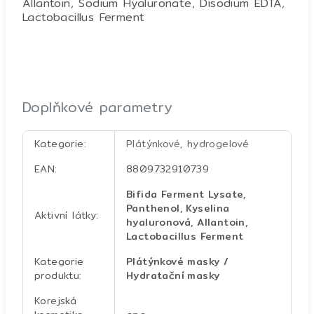
Allantoin, Sodium Hyaluronate, Disodium EDTA,
Lactobacillus Ferment
Doplňkové parametry
Kategorie
:
Plátýnkové, hydrogelové
EAN
:
8809732910739
Bifida Ferment Lysate,
Panthenol, Kyselina
Aktivní látky
:
hyaluronová, Allantoin,
Lactobacillus Ferment
Kategorie
Plátýnkové masky /
produktu
:
Hydratační masky
Korejská