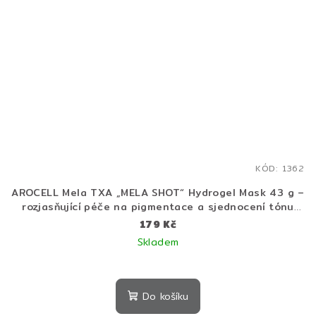
KÓD:
1362
AROCELL Mela TXA „MELA SHOT“ Hydrogel Mask 43 g –
rozjasňující péče na pigmentace a sjednocení tónu
pleti
179 Kč
Skladem
Do košíku