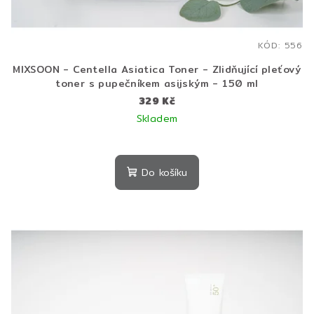
KÓD:
556
MIXSOON - Centella Asiatica Toner - Zlidňující pleťový
toner s pupečníkem asijským - 150 ml
329 Kč
Skladem
Průměrné
hodnocení
produktu
Do košíku
je
5,0
z
5
hvězdiček.