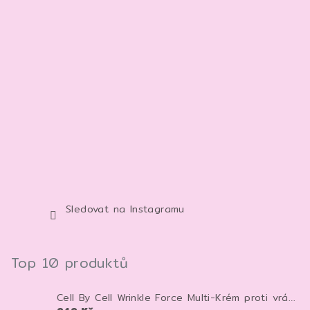
Sledovat na Instagramu
Top 10 produktů
Cell By Cell Wrinkle Force Multi-Krém proti vráskám 100 ml – anti-age krém pro zpevnění a hydrataci pleti