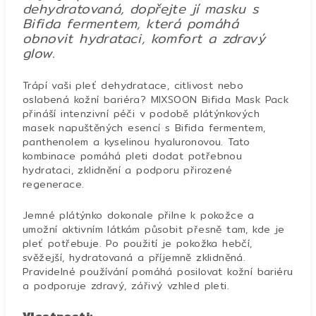
dehydratovaná, dopřejte jí masku s
Bifida fermentem, která pomáhá
obnovit hydrataci, komfort a zdravý
glow.
Trápí vaši pleť dehydratace, citlivost nebo
oslabená kožní bariéra? MIXSOON Bifida Mask Pack
přináší intenzivní péči v podobě plátýnkových
masek napuštěných esencí s Bifida fermentem,
panthenolem a kyselinou hyaluronovou. Tato
kombinace pomáhá pleti dodat potřebnou
hydrataci, zklidnění a podporu přirozené
regenerace.
Jemné plátýnko dokonale přilne k pokožce a
umožní aktivním látkám působit přesně tam, kde je
pleť potřebuje. Po použití je pokožka hebčí,
svěžejší, hydratovaná a příjemně zklidněná.
Pravidelné používání pomáhá posilovat kožní bariéru
a podporuje zdravý, zářivý vzhled pleti.