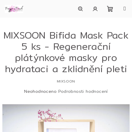
Přejít
na
obsah
Nákupn
Hledat
Přihlášení
MIXSOON Bifida Mask Pack
košík
5 ks - Regenerační
plátýnkové masky pro
hydrataci a zklidnění pleti
MIXSOON
Průměrné
Neohodnoceno
Podrobnosti hodnocení
hodnocení
produktu
je
0,0
z
5