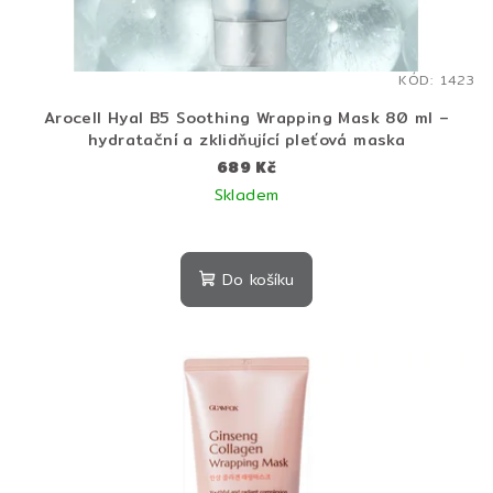
KÓD:
1423
Arocell Hyal B5 Soothing Wrapping Mask 80 ml –
hydratační a zklidňující pleťová maska
689 Kč
Skladem
Průměrné
hodnocení
produktu
Do košíku
je
5,0
z
5
hvězdiček.