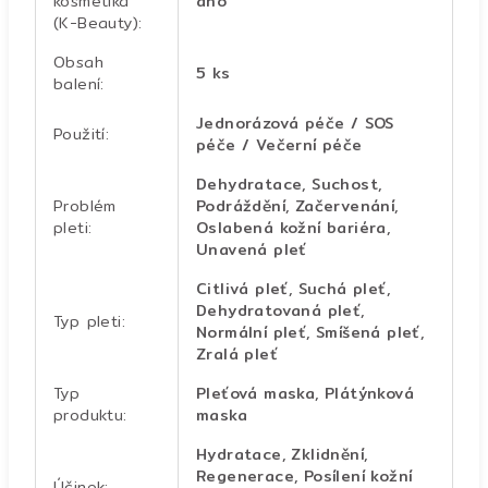
kosmetika
ano
(K-Beauty)
:
Obsah
5 ks
balení
:
Jednorázová péče / SOS
Použití
:
péče / Večerní péče
Dehydratace, Suchost,
Problém
Podráždění, Začervenání,
pleti
:
Oslabená kožní bariéra,
Unavená pleť
Citlivá pleť, Suchá pleť,
Dehydratovaná pleť,
Typ pleti
:
Normální pleť, Smíšená pleť,
Zralá pleť
Typ
Pleťová maska, Plátýnková
produktu
:
maska
Hydratace, Zklidnění,
Regenerace, Posílení kožní
Účinek
: