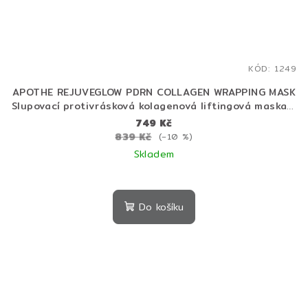
KÓD:
1249
APOTHE REJUVEGLOW PDRN COLLAGEN WRAPPING MASK
Slupovací protivrásková kolagenová liftingová maska s
PDRN 100 ml
749 Kč
839 Kč
(–10 %)
Skladem
Do košíku