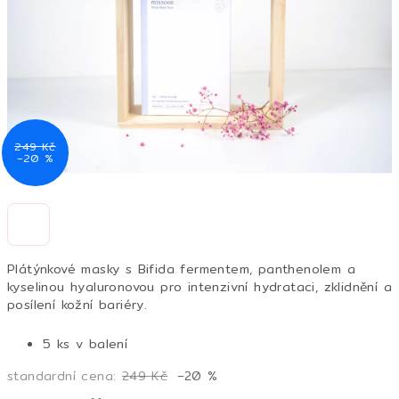
hvězdiček.
249 Kč
–20 %
Plátýnkové masky s Bifida fermentem, panthenolem a
kyselinou hyaluronovou pro intenzivní hydrataci, zklidnění a
posílení kožní bariéry.
5 ks v balení
standardní cena:
249 Kč
–20 %