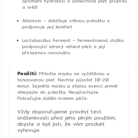
optimální hydrataci a zanechává pleť pružnou
a svěží
Allantoin – zklidňuje citlivou pokožku a
podporuje její komfort
Lactobacillus Ferment – fermentovaná složka
podporující zdravý vzhled pleti a její
přirozenou rovnováhu
Použití:
Přiložte masku na vyčištěnou a
tonizovanou pleť. Nechte působit 10–20
minut. Sejměte masku a zbylou esenci jemně
vklepejte do pokožky. Neoplachujte.
Pokračujte dalším krokem péče.
Vždy doporučujeme provést test
snášenlivosti před jeho plným použitím,
abyste si byli jisti, že vám produkt
vyhovuje.