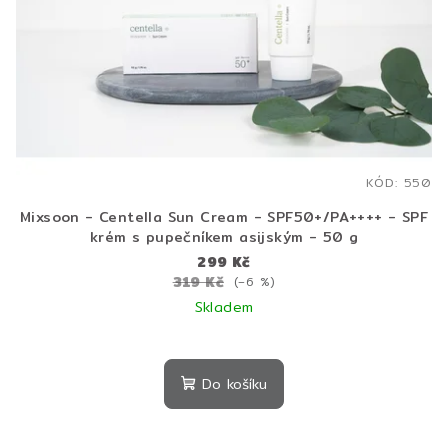
KÓD:
550
Mixsoon - Centella Sun Cream - SPF50+/PA++++ - SPF
krém s pupečníkem asijským - 50 g
299 Kč
319 Kč
(–6 %)
Skladem
Do košíku