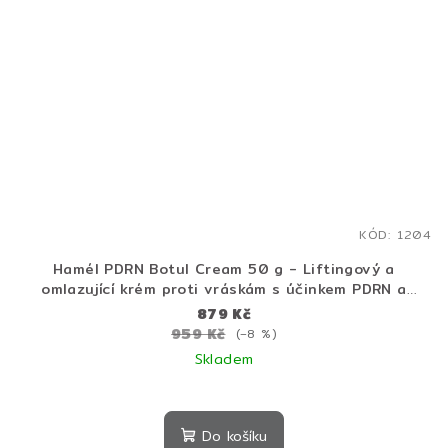
KÓD:
1204
Hamél PDRN Botul Cream 50 g - Liftingový a
omlazující krém proti vráskám s účinkem PDRN a
botulotoxinovým peptidem
879 Kč
959 Kč
(–8 %)
Skladem
Do košíku