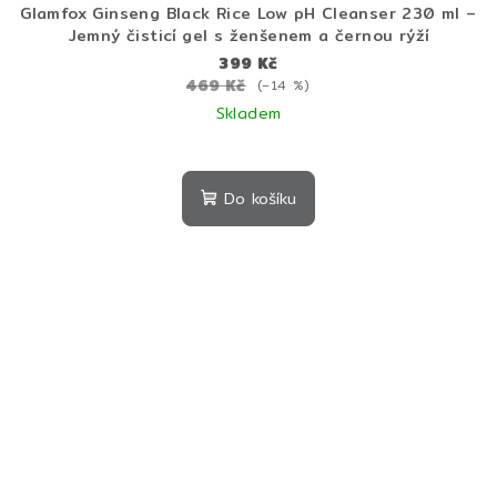
Glamfox Ginseng Black Rice Low pH Cleanser 230 ml –
Jemný čisticí gel s ženšenem a černou rýží
399 Kč
469 Kč
(–14 %)
Skladem
Průměrné
hodnocení
produktu
Do košíku
je
5,0
z
5
hvězdiček.