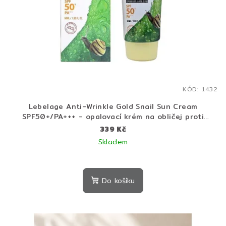
KÓD:
1432
Lebelage Anti-Wrinkle Gold Snail Sun Cream
SPF50+/PA+++ - opalovací krém na obličej proti
vráskám
339 Kč
Skladem
Do košíku