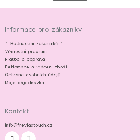
Z
á
p
Informace pro zákazníky
a
⭐ Hodnocení zákazníků ⭐
t
Věrnostní program
í
Platba a doprava
Reklamace a vrácení zboží
Ochrana osobních údajů
Moje objednávka
Kontakt
info
@
freyjastouch.cz