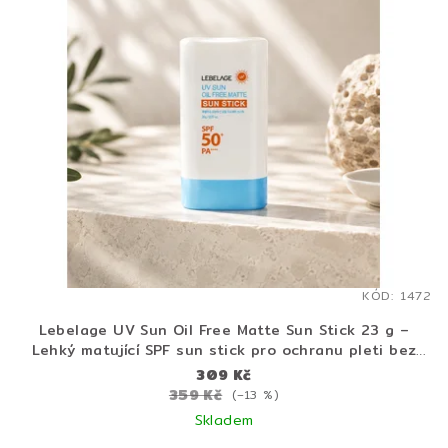
KÓD:
1472
Lebelage UV Sun Oil Free Matte Sun Stick 23 g –
Lehký matující SPF sun stick pro ochranu pleti bez
mastného filmu
309 Kč
359 Kč
(–13 %)
Skladem