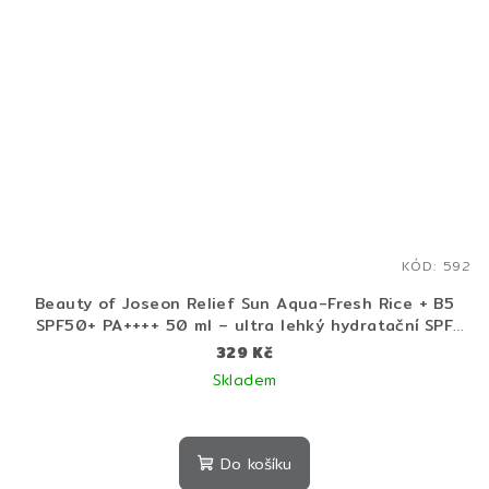
KÓD:
592
Beauty of Joseon Relief Sun Aqua-Fresh Rice + B5
SPF50+ PA++++ 50 ml – ultra lehký hydratační SPF
krém pro rozzářenou a zdravě vypadající pleť
329 Kč
Skladem
Do košíku