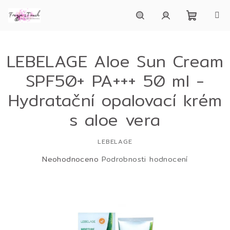
Přejít
na
obsah
Nákupn
Hledat
Přihlášení
LEBELAGE Aloe Sun Cream
košík
SPF50+ PA+++ 50 ml -
Hydratační opalovací krém
s aloe vera
LEBELAGE
Průměrné
Neohodnoceno
Podrobnosti hodnocení
hodnocení
produktu
je
0,0
z
5