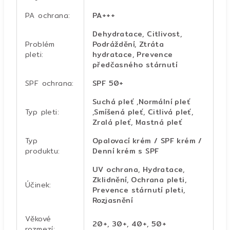
PA ochrana
:
PA+++
Dehydratace, Citlivost,
Problém
Podráždění, Ztráta
pleti
:
hydratace, Prevence
předčasného stárnutí
SPF ochrana
:
SPF 50+
Suchá pleť ,Normální pleť
Typ pleti
:
,Smíšená pleť, Citlivá pleť,
Zralá pleť, Mastná pleť
Typ
Opalovací krém / SPF krém /
produktu
:
Denní krém s SPF
UV ochrana, Hydratace,
Zklidnění, Ochrana pleti,
Účinek
:
Prevence stárnutí pleti,
Rozjasnění
Věkové
20+, 30+, 40+, 50+
rozmezí
: