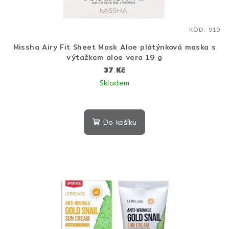
KÓD:
919
Missha Airy Fit Sheet Mask Aloe plátýnková maska s
výtažkem aloe vera 19 g
37 Kč
Skladem
Do košíku