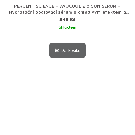
PERCENT SCIENCE - AVOCOOL 2.6 SUN SERUM -
Hydratační opalovací sérum s chladivým efektem a
vysokou UV ochranou SPF 50+ PA++++ 40 ml
549 Kč
Skladem
Do košíku