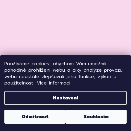
Používáme cookies, abychom Vám umožnili
pohodlné prohlížení webu a díky analýze provozu
webu neustále zlepšovali jeho funkce, výkon a
použitelnost.
Více informací
Sledovat na Instagramu
Nastavení
Top 10 produktů
Odmítnout
Souhlasím
Cell By Cell Wrinkle Force Multi-Krém proti vráskám 100 ml – anti-age krém pro zpevnění a hydrataci pleti