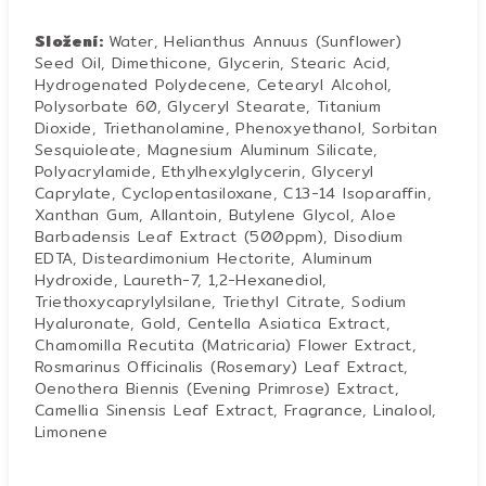
Složení:
Water, Helianthus Annuus (Sunflower)
Seed Oil, Dimethicone, Glycerin, Stearic Acid,
Hydrogenated Polydecene, Cetearyl Alcohol,
Polysorbate 60, Glyceryl Stearate, Titanium
Dioxide, Triethanolamine, Phenoxyethanol, Sorbitan
Sesquioleate, Magnesium Aluminum Silicate,
Polyacrylamide, Ethylhexylglycerin, Glyceryl
Caprylate, Cyclopentasiloxane, C13-14 Isoparaffin,
Xanthan Gum, Allantoin, Butylene Glycol, Aloe
Barbadensis Leaf Extract (500ppm), Disodium
EDTA, Disteardimonium Hectorite, Aluminum
Hydroxide, Laureth-7, 1,2-Hexanediol,
Triethoxycaprylylsilane, Triethyl Citrate, Sodium
Hyaluronate, Gold, Centella Asiatica Extract,
Chamomilla Recutita (Matricaria) Flower Extract,
Rosmarinus Officinalis (Rosemary) Leaf Extract,
Oenothera Biennis (Evening Primrose) Extract,
Camellia Sinensis Leaf Extract, Fragrance, Linalool,
Limonene