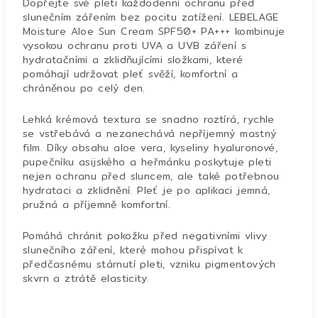
Dopřejte své pleti každodenní ochranu před
slunečním zářením bez pocitu zatížení. LEBELAGE
Moisture Aloe Sun Cream SPF50+ PA+++ kombinuje
vysokou ochranu proti UVA a UVB záření s
hydratačními a zklidňujícími složkami, které
pomáhají udržovat pleť svěží, komfortní a
chráněnou po celý den.
Lehká krémová textura se snadno roztírá, rychle
se vstřebává a nezanechává nepříjemný mastný
film. Díky obsahu aloe vera, kyseliny hyaluronové,
pupečníku asijského a heřmánku poskytuje pleti
nejen ochranu před sluncem, ale také potřebnou
hydrataci a zklidnění. Pleť je po aplikaci jemná,
pružná a příjemně komfortní.
Pomáhá chránit pokožku před negativními vlivy
slunečního záření, které mohou přispívat k
předčasnému stárnutí pleti, vzniku pigmentových
skvrn a ztrátě elasticity.