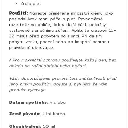
Zralá pleť
Použití:
Naneste přiměřené množství krému jako
poslední krok ranní péče o pleť. Rovnoměrně
rozetřete na obličej, krk a další části pokožky
vystavené slunečnímu záření. Aplikujte alespoň 15–
20 minut před pobytem na slunci. Při delším
pobytu venku, pocení nebo po koupání ochranu
pravidelně obnovujte.
!
Pro maximální ochranu používejte každý den, bez
ohledu na roční období nebo počasí.
Vždy doporučujeme provést test snášenlivosti před
jeho plným použitím, abyste si byli jisti, že vám
produkt vyhovuje.
Datum spotřeby:
viz obal
Země původu:
Jižní Korea
Obsah balení:
50 ml