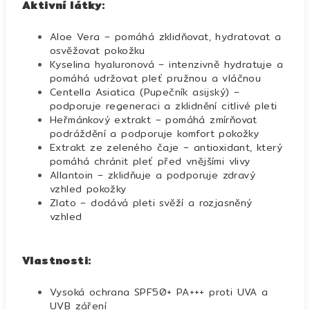
Aktivní látky:
Aloe Vera – pomáhá zklidňovat, hydratovat a
osvěžovat pokožku
Kyselina hyaluronová
– intenzivně hydratuje a
pomáhá udržovat pleť pružnou a vláčnou
Centella Asiatica (Pupečník asijský)
–
podporuje regeneraci a zklidnění citlivé pleti
Heřmánkový extrakt
– pomáhá zmírňovat
podráždění a podporuje komfort pokožky
Extrakt ze zeleného čaje
– antioxidant, který
pomáhá chránit pleť před vnějšími vlivy
Allantoin
– zklidňuje a podporuje zdravý
vzhled pokožky
Zlato
– dodává pleti svěží a rozjasněný
vzhled
Vlastnosti:
Vysoká ochrana SPF50+ PA+++ proti UVA a
UVB záření