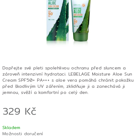
hvězdiček.
Dopřejte své pleti spolehlivou ochranu před sluncem a
zároveň intenzivní hydrataci. LEBELAGE Moisture Aloe Sun
Cream SPF50+ PA+++ s aloe vera pomáhá chránit pokožku
před škodlivým UV zářením, zklidňuje ji a zanechává ji
jemnou, svěží a komfortní po celý den.
329 Kč
Měrná
Skladem
cena:
Možnosti doručení