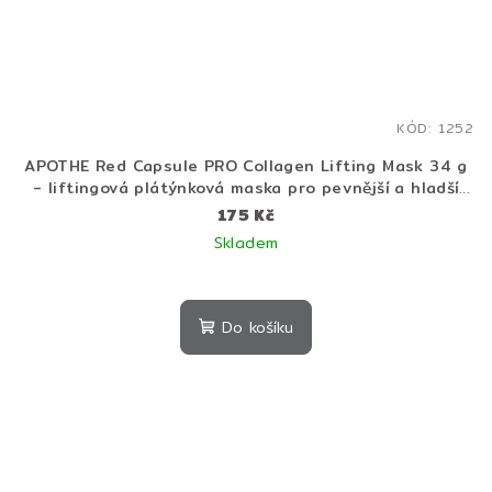
KÓD:
1252
APOTHE Red Capsule PRO Collagen Lifting Mask 34 g
- liftingová plátýnková maska pro pevnější a hladší
pleť
175 Kč
Skladem
Do košíku