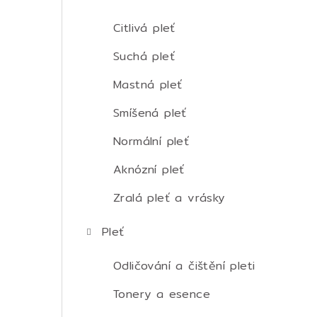
t
r
Citlivá pleť
a
Suchá pleť
n
Mastná pleť
n
Smíšená pleť
í
Normální pleť
p
Aknózní pleť
a
Zralá pleť a vrásky
n
Pleť
e
Odličování a čištění pleti
l
Tonery a esence