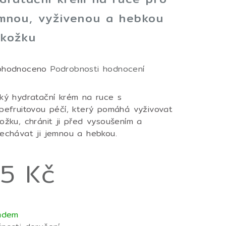
mnou, vyživenou a hebkou
kožku
měrné
ohodnoceno
Podrobnosti hodnocení
nocení
duktu
ký hydratační krém na ruce s
pefruitovou péčí, který pomáhá vyživovat
ožku, chránit ji před vysoušením a
echávat ji jemnou a hebkou.
zdiček.
5 Kč
ná
a:
adem