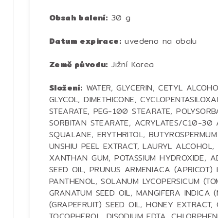
Obsah balení:
30 g
Datum expirace:
uvedeno na obalu
Země původu:
Jižní Korea
Složení:
WATER, GLYCERIN, CETYL ALCOHO
GLYCOL, DIMETHICONE, CYCLOPENTASILOX
STEARATE, PEG-100 STEARATE, POLYSORB
SORBITAN STEARATE, ACRYLATES/C10-30 
SQUALANE, ERYTHRITOL, BUTYROSPERMUM P
UNSHIU PEEL EXTRACT, LAURYL ALCOHOL,
XANTHAN GUM, POTASSIUM HYDROXIDE, ADE
SEED OIL, PRUNUS ARMENIACA (APRICOT) 
PANTHENOL, SOLANUM LYCOPERSICUM (TOM
GRANATUM SEED OIL, MANGIFERA INDICA (
(GRAPEFRUIT) SEED OIL, HONEY EXTRACT,
TOCOPHEROL, DISODIUM EDTA, CHLORPHEN