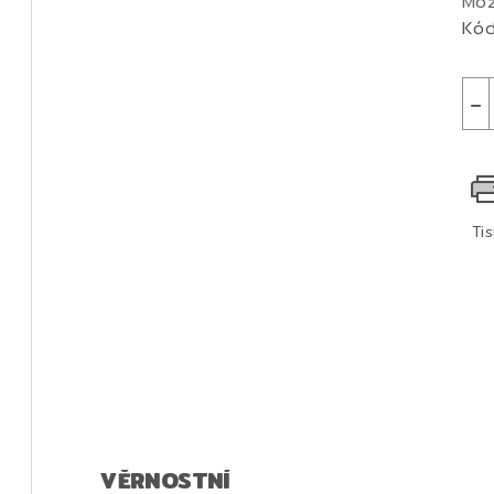
Mož
Kód
−
Ti
VĚRNOSTNÍ