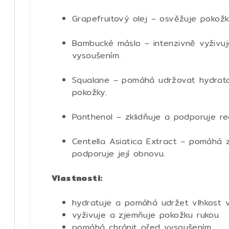
Grapefruitový olej – osvěžuje pokožku
Bambucké máslo – intenzivně vyživuj
vysoušením.
Squalane – pomáhá udržovat hydrata
pokožky.
Panthenol – zklidňuje a podporuje r
Centella Asiatica Extract – pomáhá zk
podporuje její obnovu.
Vlastnosti:
hydratuje a pomáhá udržet vlhkost 
vyživuje a zjemňuje pokožku rukou
pomáhá chránit před vysoušením