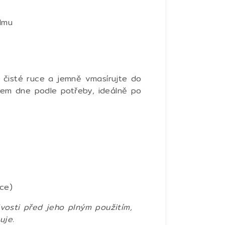
lmu
čisté ruce a jemně vmasírujte do
ěhem dne podle potřeby, ideálně po
ce)
vosti před jeho plným použitím,
vuje.