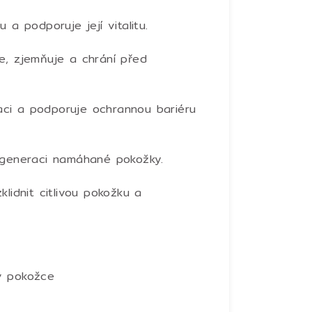
 a podporuje její vitalitu.
e, zjemňuje a chrání před
ci a podporuje ochrannou bariéru
egeneraci namáhané pokožky.
lidnit citlivou pokožku a
v pokožce