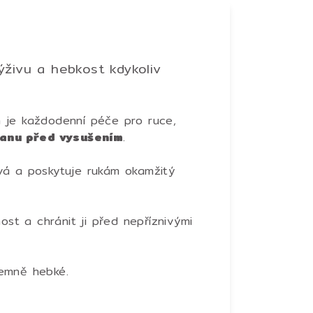
ýživu a hebkost kdykoliv
je každodenní péče pro ruce,
ranu před vysušením
.
vá a poskytuje rukám okamžitý
ost a chránit ji před nepříznivými
íjemně hebké.