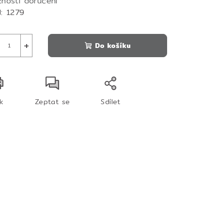
nosti doručení
:
1279
+
Do košíku
sk
Zeptat se
Sdílet