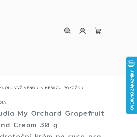
Hledat
Přihlášení
Nákupní
košík
EMNOU, VYŽIVENOU A HEBKOU POKOŽKU
DIA
udia My Orchard Grapefruit
nd Cream 30 g –
dratační krém na ruce pro