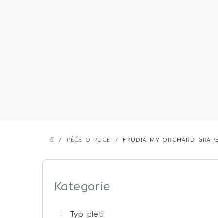
Přejít
na
obsah
/
PÉČE O RUCE
/
FRUDIA MY ORCHARD GRAPE
DOMŮ
P
o
Kategorie
Přeskočit
kategorie
s
Typ pleti